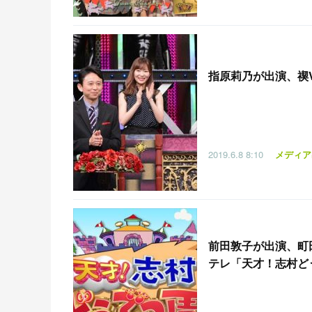
指原莉乃が出演、禊VT
2019.6.8
8:10
メディア
前田敦子が出演、町
テレ「天才！志村どうぶつ