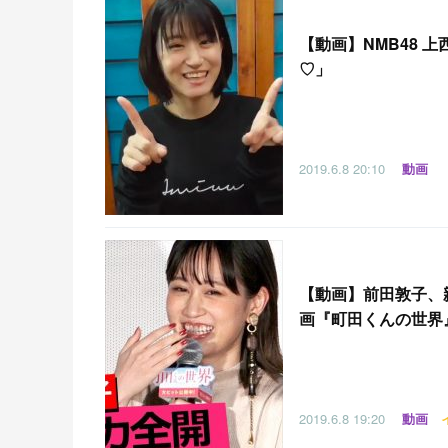
【
動画】NMB48 
♡」
2019.6.8
20:10
動画
【
動画】前田敦子、
画『町田くんの世界
2019.6.8
19:20
動画