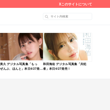
X
このサイトについて
美久 デジタル写真集「もっ
和田海佑 デジタル写真集「共犯
ぜんぶ、ほんと」本日4/27発
者」本日4/27発売！
！