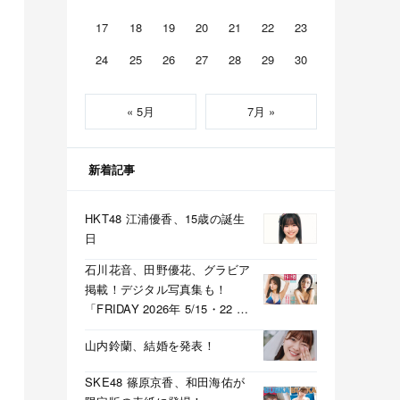
17
18
19
20
21
22
23
24
25
26
27
28
29
30
« 5月
7月 »
新着記事
HKT48 江浦優香、15歳の誕生
日
石川花音、田野優花、グラビア
掲載！デジタル写真集も！
「FRIDAY 2026年 5/15・22 合
併号」本日5/1発売！
山内鈴蘭、結婚を発表！
SKE48 篠原京香、和田海佑が