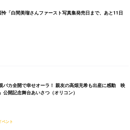
上西怜「白間美瑠さんファースト写真集発売日まで、あと11日
親バカ全開で幸せオーラ！ 親友の高畑充希も出産に感動 映
』公開記念舞台あいさつ（オリコン）
イベント