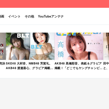
動画
イベント
その他
YouTubeアンテナ
発売決
SKE48 大村杏、NMB48 芳賀礼、
AKB48 髙橋彩音、表紙＆グラビア
田中
AKB48 渡邉葵心、グラビア掲載！
掲載！「どこでもヤングチャンピオ
と、
限定表紙版も！「B.L.T. 2026年 6
ン 2026年 5月号」本日4/28発売！
売
月号」本日4/28発売！