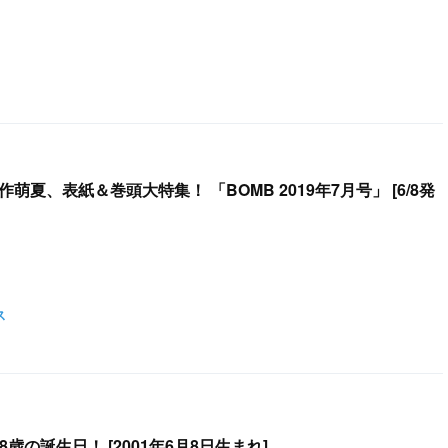
矢作萌夏、表紙＆巻頭大特集！ 「BOMB 2019年7月号」 [6/8発
ス
NMB48 安田桃寧、18歳の誕生日！ [2001年6月8日生まれ]