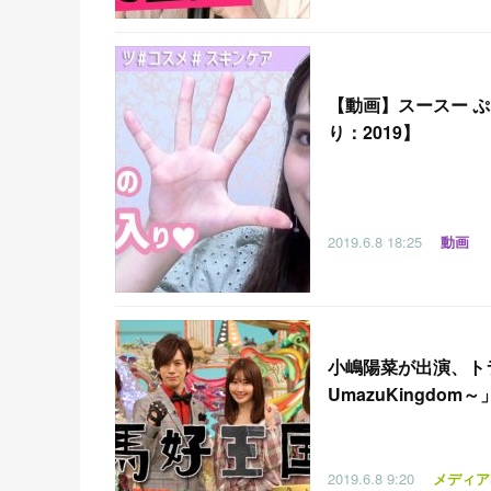
【
動画】スースー 
り：2019】
2019.6.8
18:25
動画
小嶋陽菜が出演、ト
UmazuKingdom～」 
2019.6.8
9:20
メディア