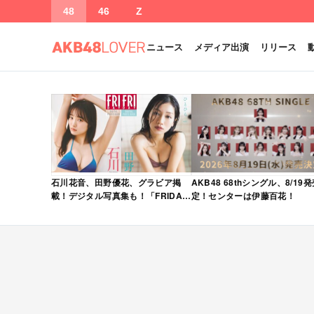
48
46
Z
ニュース
メディア出演
リリース
石川花音、田野優花、グラビア掲
AKB48 68thシングル、8/19
載！デジタル写真集も！「FRIDAY
定！センターは伊藤百花！
2026年 5/15・22 合併号」本日5/1
発売！