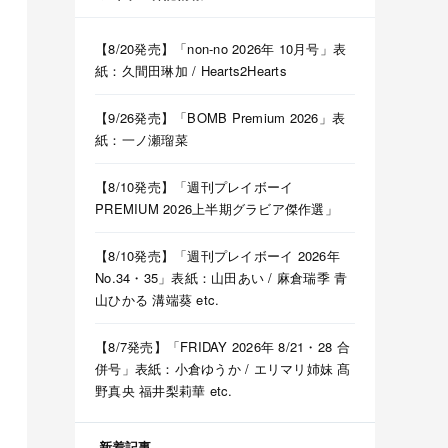
【8/20発売】「non-no 2026年 10月号」表
紙：久間田琳加 / Hearts2Hearts
【9/26発売】「BOMB Premium 2026」表
紙：一ノ瀬瑠菜
【8/10発売】「週刊プレイボーイ
PREMIUM 2026上半期グラビア傑作選」
【8/10発売】「週刊プレイボーイ 2026年
No.34・35」表紙：山田あい / 麻倉瑞季 青
山ひかる 溝端葵 etc.
【8/7発売】「FRIDAY 2026年 8/21・28 合
併号」表紙：小倉ゆうか / エリマリ姉妹 髙
野真央 福井梨莉華 etc.
新着記事