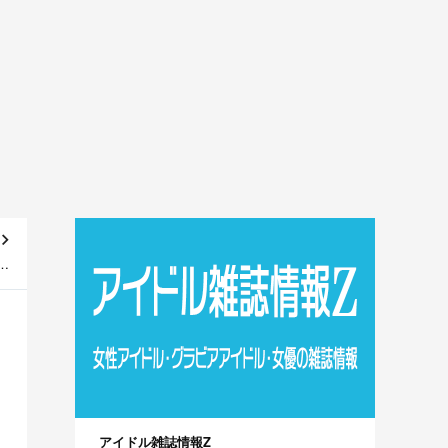
19
売]
アイドル雑誌情報Z