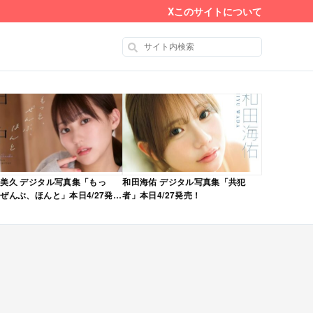
X
このサイトについて
美久 デジタル写真集「もっ
和田海佑 デジタル写真集「共犯
ぜんぶ、ほんと」本日4/27発
者」本日4/27発売！
！