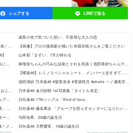
シェア
する
LINEで
送る
成長の先で気づいた想い、不器用な大人の恋
【8/20発売】「non-no 2026年 10月号」表紙：久間田琳加 / Hearts2Hearts
【画像】プロの漫画家が描いた布袋百椛さんをご覧ください
6】
山本彩『まずい、7月が終わる
【日向坂46】 「ダメなのぉ...？」渡辺莉奈さん、写真集に興味津々
林瑠奈ちゃんの巧みな話術とそれを見抜く池田瑛紗ちゃん!!!【乃木坂46】
【櫻坂46】レミノスペシャルシート、メンバーと近すぎて…【全国ツアー2026】
池田瑛紗 乃木坂46 #冨里奈央 #菅原咲月 #shorts 一ノ瀬美空 五百城茉央 瀬戸口心月 奥の反応まとめ
責任を取らないから成功者になれた…「とんねるず」「おニャン子」「AKB」とヒットを出し続けた秋元康の哲学！！！
乃木坂46 金川紗耶 1st写真集「タイトル未定」
SKE48 37thシングル「ため息未来」収録内容＆新ビジュアル公開！チーム曲・夏ツアー映像も収録
日向坂46 17thシングル「Kind of love」
SKE48メンバー6名が「24時間テレビ49 スペシャルLIVE」出演決定！
日向坂46 藤嶌果歩 「グループを照らすセンターになりたい」何倍もキラキラしたかほりんが降臨【坂道の火曜日】
SKE48 河村優愛さん『IDOL FILE Vol.42』掲載決定！モード系ファッションで新たな魅力を披露
与田祐希、26歳の誕生日
SKE48×WEGO 訪店イベント『TEEシャツだぜ！』開催！メンバーが大須店でコーディネート【SNSまとめ】
日向坂46 大野愛実、19歳の誕生日
or 相互RSS
Powered by livedoor 相互RSS