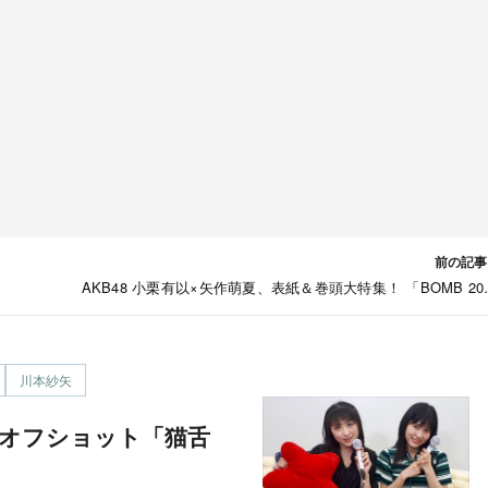
前の記事
AKB48 小栗有以×矢作萌夏、表紙＆巻頭大特集！ 「BOMB 20
年7月号」 [6/8発
川本紗矢