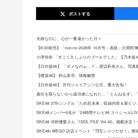
ポスト
する
夫婦なのに、心が一番遠かった日々
小津玲奈 「すごく久しぶりのプールでした」【乃木坂4
【櫻坂46】 村山美羽、情報解禁
【日向坂46】 月刊ジャイアンツ公式、重大告知！
Powered by livedo