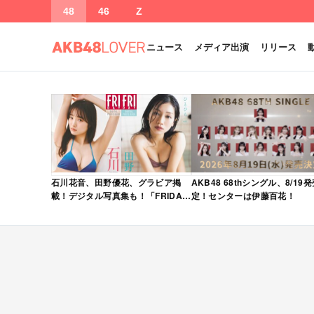
48
46
Z
ニュース
メディア出演
リリース
石川花音、田野優花、グラビア掲
AKB48 68thシングル、8/19
載！デジタル写真集も！「FRIDAY
定！センターは伊藤百花！
2026年 5/15・22 合併号」本日5/1
発売！