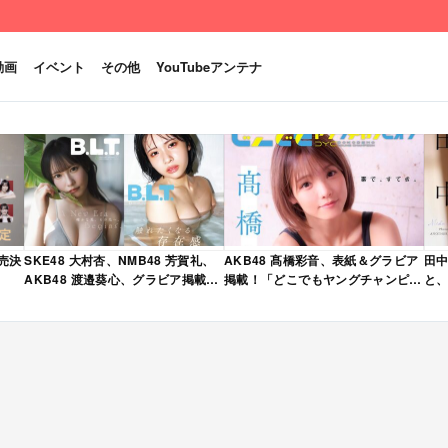
動画
イベント
その他
YouTubeアンテナ
発売決
SKE48 大村杏、NMB48 芳賀礼、
AKB48 髙橋彩音、表紙＆グラビア
田中
AKB48 渡邉葵心、グラビア掲載！
掲載！「どこでもヤングチャンピオ
と、
限定表紙版も！「B.L.T. 2026年 6
ン 2026年 5月号」本日4/28発売！
売
月号」本日4/28発売！