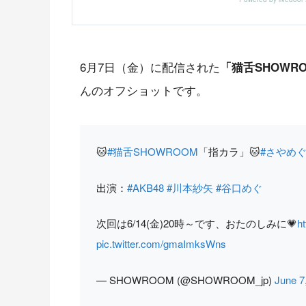
6月7日（金）に配信された
「猫舌SHOWR
んのオフショットです。
🐱
#猫舌SHOWROOM
「指カラ」🐱
#さやめ
出演：
#AKB48
#川本紗矢
#谷口めぐ
次回は6/14(金)20時～です、おたのしみに💗
h
pic.twitter.com/gmaImksWns
— SHOWROOM (@SHOWROOM_jp)
June 7