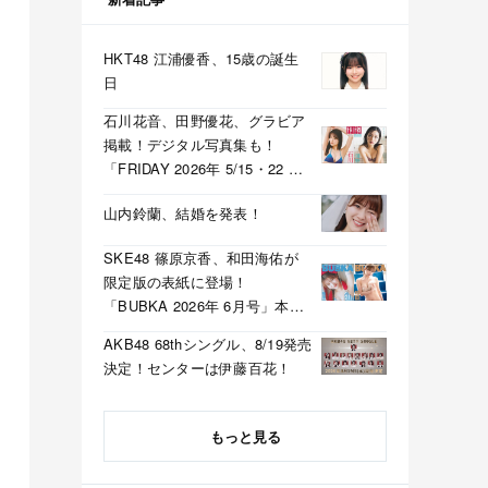
HKT48 江浦優香、15歳の誕生
日
石川花音、田野優花、グラビア
掲載！デジタル写真集も！
「FRIDAY 2026年 5/15・22 合
併号」本日5/1発売！
山内鈴蘭、結婚を発表！
SKE48 篠原京香、和田海佑が
限定版の表紙に登場！
「BUBKA 2026年 6月号」本日
4/30発売！
AKB48 68thシングル、8/19発売
決定！センターは伊藤百花！
もっと見る