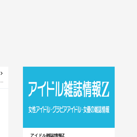
国
～]
アイドル雑誌情報Z