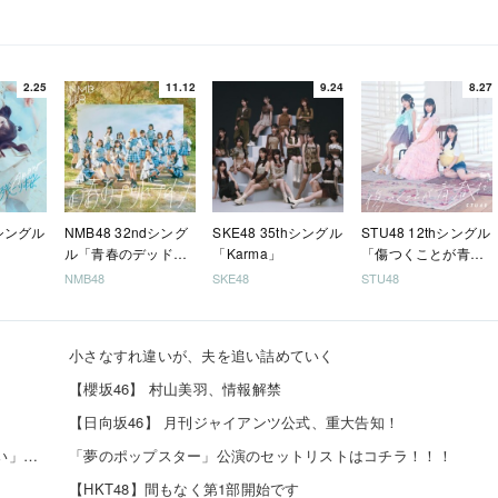
2.25
11.12
9.24
8.27
hシングル
NMB48 32ndシング
SKE48 35thシングル
STU48 12thシングル
ル「青春のデッドラ
「Karma」
「傷つくことが青春
イン」
だ」
NMB48
SKE48
STU48
小さなすれ違いが、夫を追い詰めていく
【櫻坂46】 村山美羽、情報解禁
【日向坂46】 月刊ジャイアンツ公式、重大告知！
日向坂46 藤嶌果歩 「グループを照らすセンターになりたい」何倍もキラキラしたかほりんが降臨【坂道の...
「夢のポップスター」公演のセットリストはコチラ！！！
【HKT48】間もなく第1部開始です