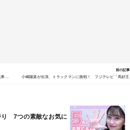
前の記事
充希も
小嶋陽菜が出演、トラックマンに挑戦！ フジテレビ「馬好王
（オ
～UmazuKingdom～」 [6/8 25:15
】