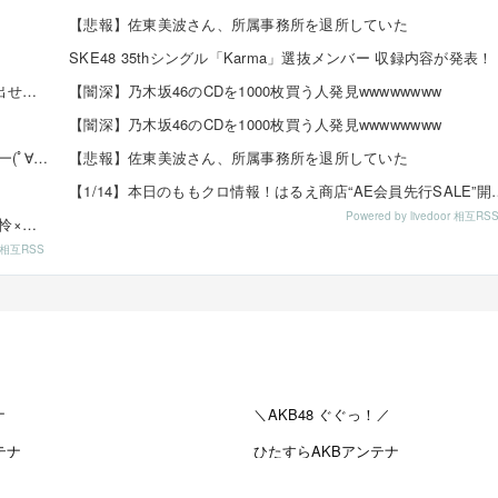
【悲報】佐東美波さん、所属事務所を退所していた
SKE48 35thシングル「Karma」選抜メンバー 収録内容が発表！
【悲報】ゼスト「SKEオタからコンサートのDVD.Blu-ray出せって言われたが2千かかるしペイで...
【闇深】乃木坂46のCDを1000枚買う人発見wwwwwwww
【闇深】乃木坂46のCDを1000枚買う人発見wwwwwwww
【速報】チーム8 歌田初夏さんの初水着グラビアｷﾀ━━━━(ﾟ∀ﾟ)━━━━!!
【悲報】佐東美波さん、所属事務所を退所していた
【1/14】本日のももクロ情報！はるえ商店“AE会
Powered by livedoor 相互RS
8/16発売「EX大衆 2019年9月号」掲載：向井地美音×西川怜×山内瑞葵（AKB48）、村瀬紗英...
or 相互RSS
ナ
＼AKB48 ぐぐっ！／
テナ
ひたすらAKBアンテナ