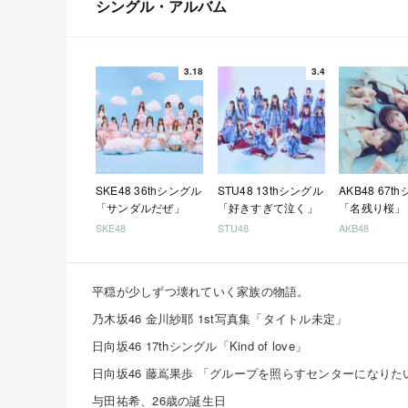
シングル・アルバム
3.18
3.4
SKE48 36thシングル
STU48 13thシングル
AKB48 67t
「サンダルだぜ」
「好きすぎて泣く」
「名残り桜」
SKE48
STU48
AKB48
平穏が少しずつ壊れていく家族の物語。
乃木坂46 金川紗耶 1st写真集「タイトル未定」
日向坂46 17thシングル「Kind of love」
与田祐希、26歳の誕生日