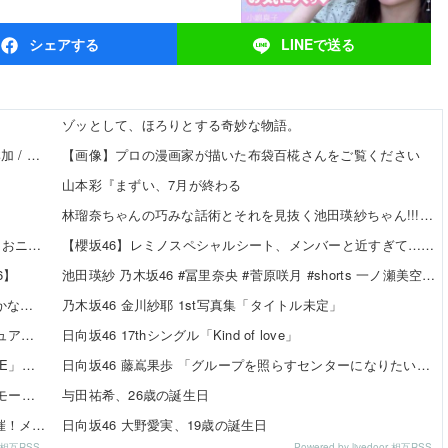
シェア
する
LINEで
送る
ゾッとして、ほろりとする奇妙な物語。
【8/20発売】「non-no 2026年 10月号」表紙：久間田琳加 / Hearts2Hearts
【画像】プロの漫画家が描いた布袋百椛さんをご覧ください
山本彩『まずい、7月が終わる
林瑠奈ちゃんの巧みな話術とそれを見抜く池田瑛紗ちゃん!!!【乃木坂46】
責任を取らないから成功者になれた…「とんねるず」「おニャン子」「AKB」とヒットを出し続けた秋元康の哲学！！！
【櫻坂46】レミノスペシャルシート、メンバーと近すぎて…【全国ツアー2026】
6】
池田瑛紗 乃木坂46 #冨里奈央 #菅原咲月 #shorts 一ノ瀬美空 五百城茉央 瀬戸口心月 奥の反応まとめ
【日向坂46】 りーお「え、これ本当にこの大きさなのかな」【藤嶌果歩 1st写真集】
乃木坂46 金川紗耶 1st写真集「タイトル未定」
SKE48 37thシングル「ため息未来」収録内容＆新ビジュアル公開！チーム曲・夏ツアー映像も収録
日向坂46 17thシングル「Kind of love」
SKE48メンバー6名が「24時間テレビ49 スペシャルLIVE」出演決定！
日向坂46 藤嶌果歩 「グループを照らすセンターになりたい」何倍もキラキラしたかほりんが降臨【坂道の火曜日】
SKE48 河村優愛さん『IDOL FILE Vol.42』掲載決定！モード系ファッションで新たな魅力を披露
与田祐希、26歳の誕生日
SKE48×WEGO 訪店イベント『TEEシャツだぜ！』開催！メンバーが大須店でコーディネート【SNSまとめ】
日向坂46 大野愛実、19歳の誕生日
or 相互RSS
Powered by livedoor 相互RSS