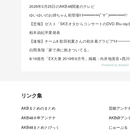
2026年3月25日のAKB48関連のテレビ
ゆいゆいのお姉ちゃん初登場ｷﾀ━━━━(ﾟ∀ﾟ)━━━━!!
柏木由紀卒業発表
白間美瑠「家で弟に抱きついてる」
Powered by livedo
リンク集
AKBまとめのまとめ
芸能アンテ
AKB48ネ申アンテナ
AKB@アン
AKB48まとめとぴっく
にゅーぷる