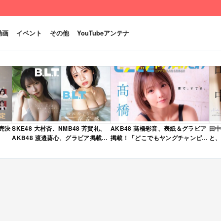
動画
イベント
その他
YouTubeアンテナ
発売決
SKE48 大村杏、NMB48 芳賀礼、
AKB48 髙橋彩音、表紙＆グラビア
田中
AKB48 渡邉葵心、グラビア掲載！
掲載！「どこでもヤングチャンピオ
と、
限定表紙版も！「B.L.T. 2026年 6
ン 2026年 5月号」本日4/28発売！
売
月号」本日4/28発売！