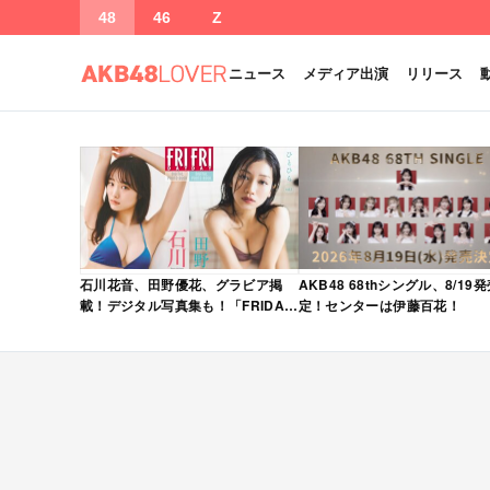
48
46
Z
ニュース
メディア出演
リリース
石川花音、田野優花、グラビア掲
AKB48 68thシングル、8/19
載！デジタル写真集も！「FRIDAY
定！センターは伊藤百花！
2026年 5/15・22 合併号」本日5/1
発売！