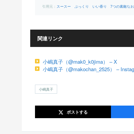
スースー ぷっくり いい香り 7つの素敵なお気に入り
関連リンク
小嶋真子（@mak0_k0jima） – X
小嶋真子（@makochan_2525） – Instag
小嶋真子
ポスト
する