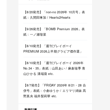
【8/20発売】「non-no 2026年 10月号」表
紙：久間田琳加 / Hearts2Hearts
【9/26発売】「BOMB Premium 2026」表
紙：一ノ瀬瑠菜
【8/10発売】「週刊プレイボーイ
PREMIUM 2026上半期グラビア傑作選」
【8/10発売】「週刊プレイボーイ 2026年
No.34・35」表紙：山田あい / 麻倉瑞季 青
山ひかる 溝端葵 etc.
【8/7発売】「FRIDAY 2026年 8/21・28 合
併号」表紙：小倉ゆうか / エリマリ姉妹 髙
野真央 福井梨莉華 etc.
新着記事