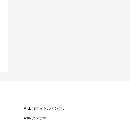
員先行SALE”開始！豊本明長｢百田夏菜子ラジオド...
S
AKB48アイドルアンテナ
48＠アンテナ