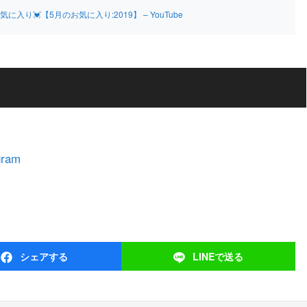
💓【5月のお気に入り:2019】 – YouTube
ram
シェア
する
LINEで
送る