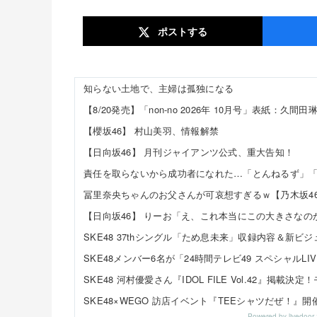
ポスト
する
知らない土地で、主婦は孤独になる
【櫻坂46】 村山美羽、情報解禁
【日向坂46】 月刊ジャイアンツ公式、重大告知！
冨里奈央ちゃんのお父さんが可哀想すぎるｗ【乃木坂4
Powered by livedo