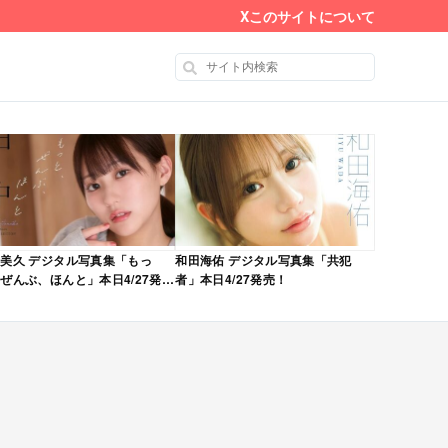
X
このサイトについて
美久 デジタル写真集「もっ
和田海佑 デジタル写真集「共犯
ぜんぶ、ほんと」本日4/27発
者」本日4/27発売！
！