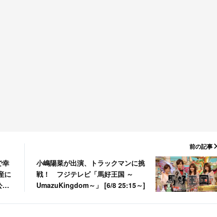
前の記事
で幸
小嶋陽菜が出演、トラックマンに挑
産に
戦！ フジテレビ「馬好王国 ～
公開
UmazuKingdom～」 [6/8 25:15～]