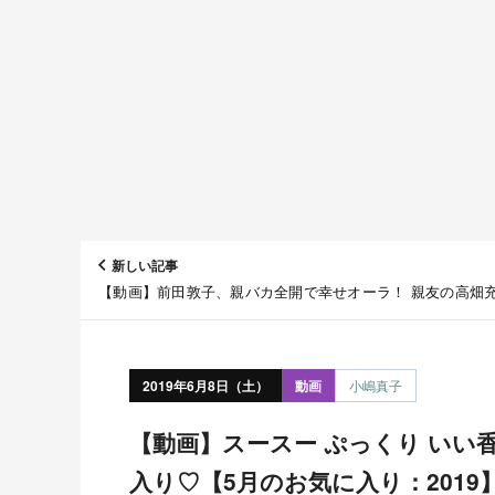
新しい記事
【動画】前田敦子、親バカ全開で幸せオーラ！ 親友の高畑
出産に感動 映画『町田くんの世界』公開記念舞台あいさつ
リコン）
2019年6月8日（土）
動画
小嶋真子
【動画】スースー ぷっくり いい香り 7つの素敵なお気に
入り♡【5月のお気に入り：2019