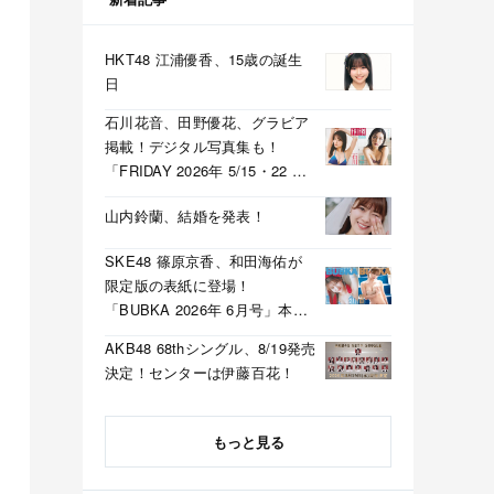
HKT48 江浦優香、15歳の誕生
日
石川花音、田野優花、グラビア
掲載！デジタル写真集も！
「FRIDAY 2026年 5/15・22 合
併号」本日5/1発売！
山内鈴蘭、結婚を発表！
SKE48 篠原京香、和田海佑が
限定版の表紙に登場！
「BUBKA 2026年 6月号」本日
4/30発売！
AKB48 68thシングル、8/19発売
決定！センターは伊藤百花！
もっと見る