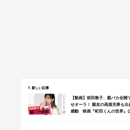
新しい記事
【動画】前田敦子、親バカ全開
せオーラ！ 親友の高畑充希も出
感動 映画『町田くんの世界』
記念舞台あいさつ（オリコン）