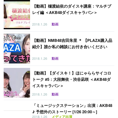
【
動画】樋渡結依のダイスキ講座：マルチプ
レイ編 ＜AKB48ダイスキャラバン＞
2018.1.26
動画
【
動画】NMB48吉田朱里 ＊ 【PLAZA購入品
紹介】誰か私の雑談にお付き合いください
2018.1.26
動画
【
動画】【ダイスキ！】ほにゃららサイコロ
トーク #5：大段舞依・渋谷凪咲 ＜AKB48ダ
イスキャラバン＞
2018.1.26
動画
「
ミュージックステーション」出演：AKB48
♪ 予想外のストーリー [1/26 20:00～]
2018.1.26
メディア出演