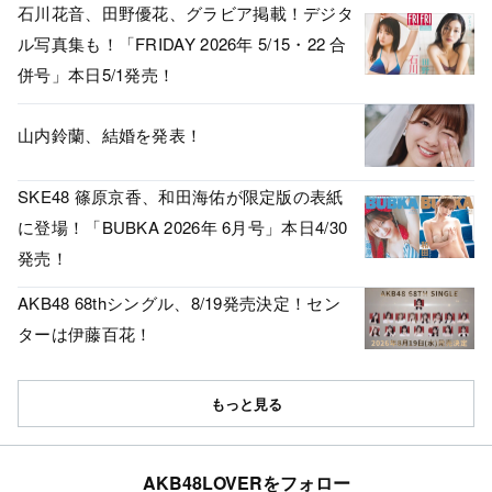
石川花音、田野優花、グラビア掲載！デジタ
ル写真集も！「FRIDAY 2026年 5/15・22 合
併号」本日5/1発売！
山内鈴蘭、結婚を発表！
SKE48 篠原京香、和田海佑が限定版の表紙
に登場！「BUBKA 2026年 6月号」本日4/30
発売！
AKB48 68thシングル、8/19発売決定！セン
ターは伊藤百花！
もっと見る
AKB48LOVERをフォロー