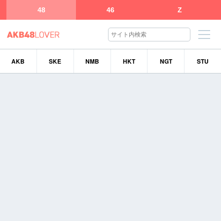
48
46
Z
AKB
SKE
NMB
HKT
NGT
STU