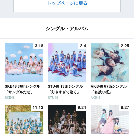
トップページに戻る
シングル・アルバム
3.18
3.4
2.25
SKE48 36thシングル
STU48 13thシングル
AKB48 67thシングル
「サンダルだぜ」
「好きすぎて泣く」
「名残り桜」
SKE48
STU48
AKB48
11.12
9.24
8.27