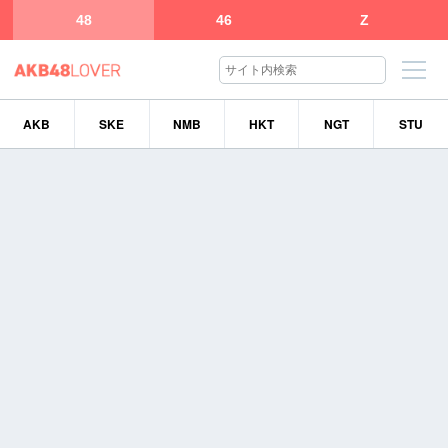
48
46
Z
AKB
SKE
NMB
HKT
NGT
STU