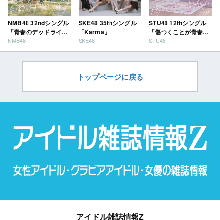
NMB48 32ndシングル
SKE48 35thシングル
STU48 12thシングル
「青春のデッドライ
「Karma」
「傷つくことが青春
NMB48
SKE48
STU48
ン」
だ」
トップページに戻る
アイドル雑誌情報Z