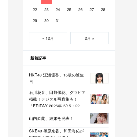
22
23
24
25
26
27
28
29
30
31
« 12月
2月 »
新着記事
HKT48 江浦優香、15歳の誕生
日
石川花音、田野優花、グラビア
掲載！デジタル写真集も！
「FRIDAY 2026年 5/15・22 合
併号」本日5/1発売！
山内鈴蘭、結婚を発表！
SKE48 篠原京香、和田海佑が