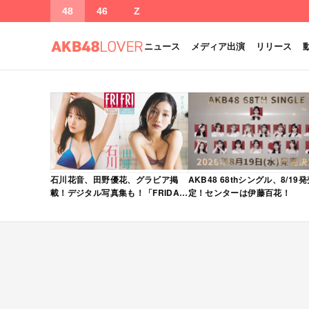
48
46
Z
ニュース
メディア出演
リリース
石川花音、田野優花、グラビア掲
AKB48 68thシングル、8/19
載！デジタル写真集も！「FRIDAY
定！センターは伊藤百花！
2026年 5/15・22 合併号」本日5/1
発売！