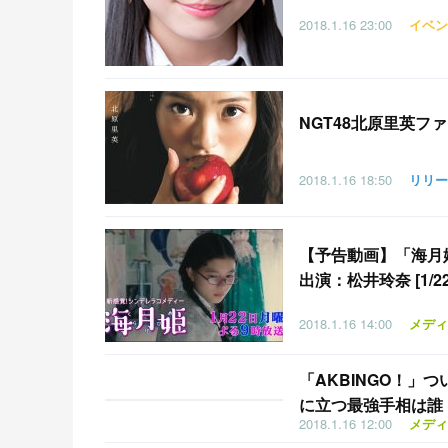
2018.1.16
23:00
イベン
NGT48北原里英
2018.1.16
18:50
リリー
【
予告動画】「海月
出演：松井玲奈 [1/22 
2018.1.16
14:00
メディ
「
AKBINGO！」
に立つ最強手相は誰！？ [
2018.1.16
12:00
メディ