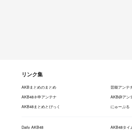
リンク集
AKBまとめのまとめ
芸能アンテ
AKB48ネ申アンテナ
AKB@アン
AKB48まとめとぴっく
にゅーぷる
Daily AKB48
AKB48タイ