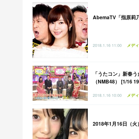
AbemaTV「指原莉乃
2018.1.16
11:00
メディ
「
うたコン」新春うた
（NMB48） [1/16 19
2018.1.16
10:00
メディ
2018年1月16日