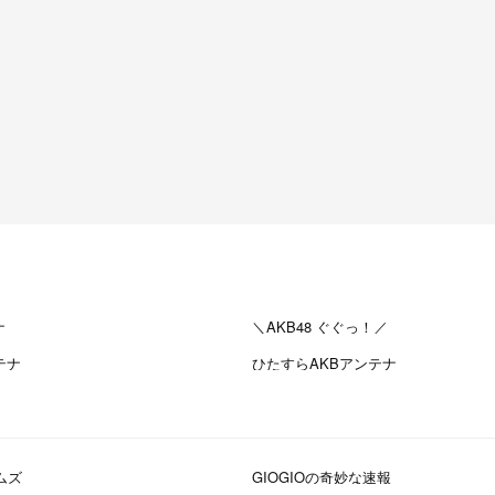
ナ
＼AKB48 ぐぐっ！／
テナ
ひたすらAKBアンテナ
ムズ
GIOGIOの奇妙な速報