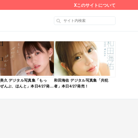
X
このサイトについて
美久 デジタル写真集「もっ
和田海佑 デジタル写真集「共犯
ぜんぶ、ほんと」本日4/27発
者」本日4/27発売！
！