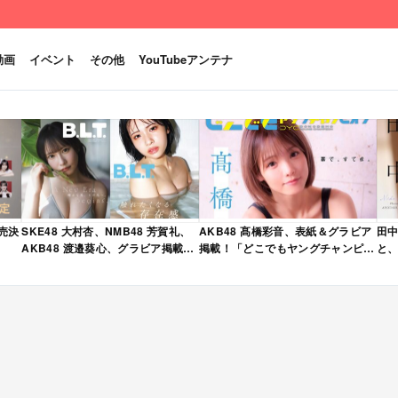
動画
イベント
その他
YouTubeアンテナ
発売決
SKE48 大村杏、NMB48 芳賀礼、
AKB48 髙橋彩音、表紙＆グラビア
田中
AKB48 渡邉葵心、グラビア掲載！
掲載！「どこでもヤングチャンピオ
と、
限定表紙版も！「B.L.T. 2026年 6
ン 2026年 5月号」本日4/28発売！
売
月号」本日4/28発売！