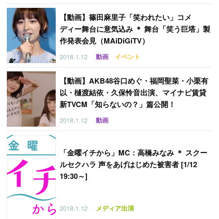
【
動画】篠田麻里子「笑われたい」コメ
ディー舞台に意気込み ＊ 舞台「笑う巨塔」製
作発表会見（MAiDiGiTV）
2018.1.12
動画
イベント
【
動画】AKB48谷口めぐ・福岡聖菜・小栗有
以・樋渡結依・久保怜音出演、マイナビ賃貸
新TVCM「知らないの？」篇公開！
2018.1.12
動画
「
金曜イチから」MC：高橋みなみ ＊ スクー
ルセクハラ 声をあげはじめた被害者 [1/12
19:30～]
2018.1.12
メディア出演