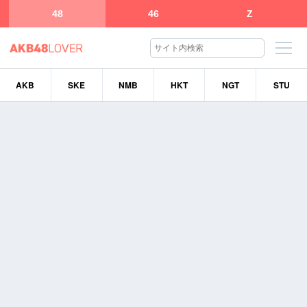
48
46
Z
AKB
SKE
NMB
HKT
NGT
STU