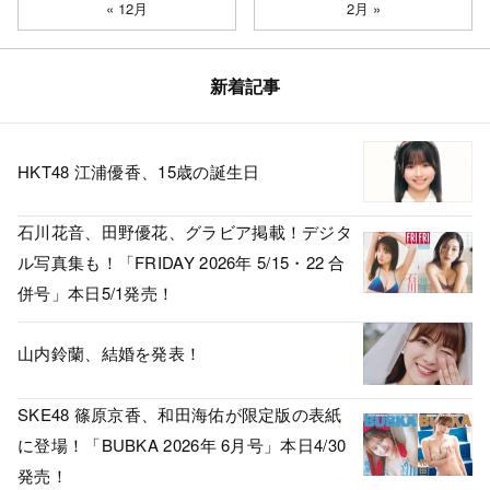
« 12月
2月 »
新着記事
HKT48 江浦優香、15歳の誕生日
石川花音、田野優花、グラビア掲載！デジタ
ル写真集も！「FRIDAY 2026年 5/15・22 合
併号」本日5/1発売！
山内鈴蘭、結婚を発表！
SKE48 篠原京香、和田海佑が限定版の表紙
に登場！「BUBKA 2026年 6月号」本日4/30
発売！