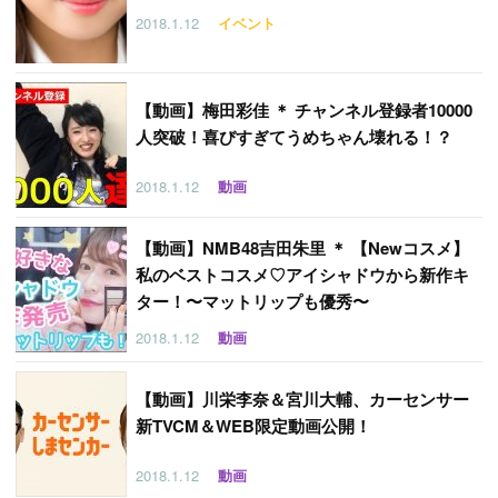
2018.1.12
イベント
【
動画】梅田彩佳 ＊ チャンネル登録者10000
人突破！喜びすぎてうめちゃん壊れる！？
2018.1.12
動画
【
動画】NMB48吉田朱里 ＊ 【Newコスメ】
私のベストコスメ♡アイシャドウから新作キ
ター！〜マットリップも優秀〜
2018.1.12
動画
【
動画】川栄李奈＆宮川大輔、カーセンサー
新TVCM＆WEB限定動画公開！
2018.1.12
動画