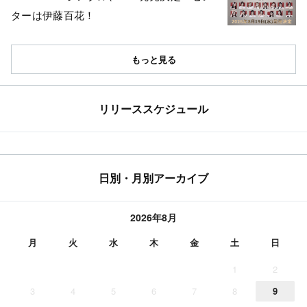
ターは伊藤百花！
もっと見る
リリーススケジュール
日別・月別アーカイブ
2026年8月
月
火
水
木
金
土
日
1
2
3
4
5
6
7
8
9