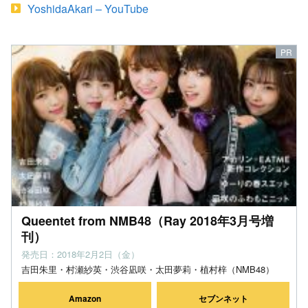
YoshidaAkari – YouTube
Queentet from NMB48（Ray 2018年3月号増
刊）
発売日：2018年2月2日（金）
吉田朱里・村瀬紗英・渋谷凪咲・太田夢莉・植村梓（NMB48）
Amazon
セブンネット