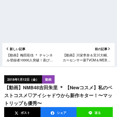
新しい記事
前の記事
【動画】梅田彩佳 ＊ チャンネ
【動画】川栄李奈＆宮川大輔、
ル登録者10000人突破！喜びす
カーセンサー新TVCM＆WEB限
ぎてうめちゃん壊れる！？
定動画公開！
2018年1月12日（金）
動画
【動画】NMB48吉田朱里 ＊ 【Newコスメ】私のベ
ストコスメ♡アイシャドウから新作キター！〜マッ
トリップも優秀〜
ポスト
シェア
送る