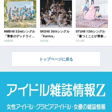
NMB48 32ndシングル
SKE48 35thシングル
STU48 12thシングル
「青春のデッドライ
「Karma」
「傷つくことが青春
NMB48
SKE48
STU48
ン」
だ」
トップページに戻る