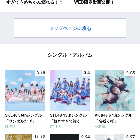
WEB限定動画公開！
すぎてうめちゃん壊れる！？
トップページに戻る
シングル・アルバム
3.18
3.4
2.25
SKE48 36thシングル
STU48 13thシングル
AKB48 67thシングル
「サンダルだぜ」
「好きすぎて泣く」
「名残り桜」
SKE48
STU48
AKB48
11.12
9.24
8.27