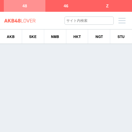
48
46
Z
AKB
SKE
NMB
HKT
NGT
STU