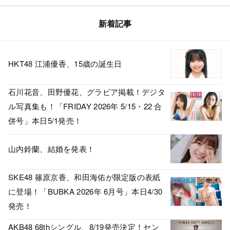
新着記事
HKT48 江浦優香、15歳の誕生日
石川花音、田野優花、グラビア掲載！デジタ
ル写真集も！「FRIDAY 2026年 5/15・22 合
併号」本日5/1発売！
山内鈴蘭、結婚を発表！
SKE48 篠原京香、和田海佑が限定版の表紙
に登場！「BUBKA 2026年 6月号」本日4/30
発売！
AKB48 68thシングル、8/19発売決定！セン