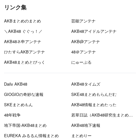
リンク集
AKBまとめのまとめ
芸能アンテナ
＼AKB48 ぐぐっ！／
AKB48アイドルアンテナ
AKB48ネ申アンテナ
AKB@アンテナ
ひたすらAKBアンテナ
48＠アンテナ
AKB48まとめとぴっく
にゅーぷる
Daily AKB48
AKB48タイムズ
GIOGIOの奇妙な速報
SKE48まとめもらんだむ
SKEまとめもん
AKB48情報まとめたった
48年戦争
若草日誌（AKB48研究生まとめブログ）
地下帝国-AKB48まとめ
AKB48地下速報
EUREKA みるるん情報まとめ
まとめりー