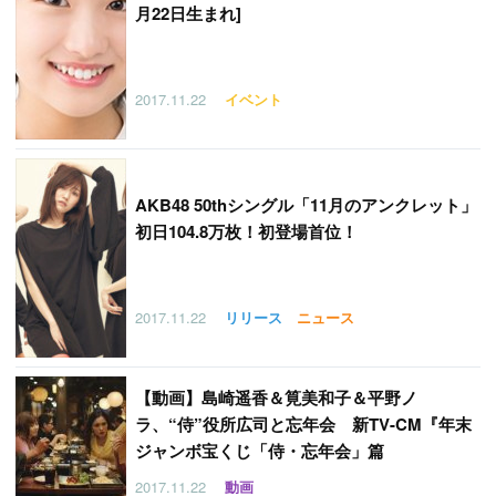
月22日生まれ]
2017.11.22
イベント
AKB48 50thシングル「11月のアンクレット」
初日104.8万枚！初登場首位！
2017.11.22
リリース
ニュース
【
動画】島崎遥香＆筧美和子＆平野ノ
ラ、“侍”役所広司と忘年会 新TV-CM『年末
ジャンボ宝くじ「侍・忘年会」篇
2017.11.22
動画