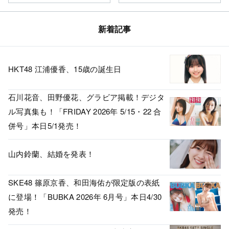
新着記事
HKT48 江浦優香、15歳の誕生日
石川花音、田野優花、グラビア掲載！デジタ
ル写真集も！「FRIDAY 2026年 5/15・22 合
併号」本日5/1発売！
山内鈴蘭、結婚を発表！
SKE48 篠原京香、和田海佑が限定版の表紙
に登場！「BUBKA 2026年 6月号」本日4/30
発売！