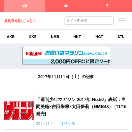
48
46
Z
AKB
SKE
NMB
HKT
NGT
STU
2017年11月11日（土）の記事
「
週刊少年マガジン 2017年 No.50」表紙：白
間美瑠☓吉田朱里☓太田夢莉（NMB48） [11/15
発売]
2017.11.11
リリース