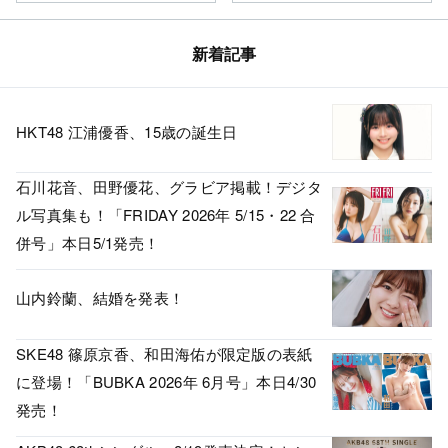
新着記事
HKT48 江浦優香、15歳の誕生日
石川花音、田野優花、グラビア掲載！デジタ
ル写真集も！「FRIDAY 2026年 5/15・22 合
併号」本日5/1発売！
山内鈴蘭、結婚を発表！
SKE48 篠原京香、和田海佑が限定版の表紙
に登場！「BUBKA 2026年 6月号」本日4/30
発売！