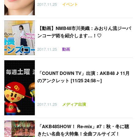
2017.11.25
イベント
【
動画】NMB48市川美織：みおりん流ジーパ
ンコーデ術を紹介します…！♡
2017.11.25
動画
「
COUNT DOWN TV」出演：AKB48 ♪ 11月
のアンクレット [11/25 24:58～]
2017.11.25
メディア出演
「
AKB48SHOW！ Re-mix」#7：秋・冬に聴
きたい名曲を大特集！全曲フルサイズ！