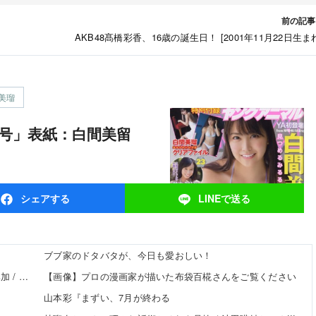
前の記事
AKB48髙橋彩香、16歳の誕生日！ [2001年11月22日生ま
美瑠
シェア
する
LINEで
送る
ブブ家のドタバタが、今日も愛おしい！
【8/20発売】「non-no 2026年 10月号」表紙：久間田琳加 / Hearts2Hearts
【画像】プロの漫画家が描いた布袋百椛さんをご覧ください
…
山本彩『まずい、7月が終わる