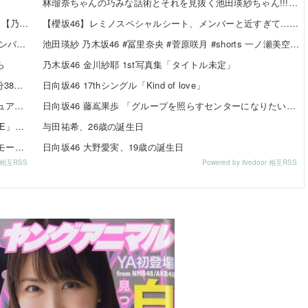
林瑠奈ちゃんの巧みな話術とそれを見抜く池田瑛紗ちゃん!!!【乃木坂46】
冨里奈央ちゃん、罰ゲームのセミをずっと気にしてたｗ【乃木坂46】
【櫻坂46】レミノスペシャルシート、メンバーと近すぎて…【全国ツアー2026】
【日向坂46】 これは贅沢... バチバチにキメるモデルメンバーこちら
池田瑛紗 乃木坂46 #冨里奈央 #菅原咲月 #shorts 一ノ瀬美空 五百城茉央 瀬戸口心月 奥の反応まとめ
ら
乃木坂46 金川紗耶 1st写真集「タイトル未定」
SKE48伊藤実希さん、姉とHYROXデビュー！1時間25分38秒で完走「ハイロックス最高ーーーー」
日向坂46 17thシングル「Kind of love」
SKE48 37thシングル「ため息未来」収録内容＆新ビジュアル公開！チーム曲・夏ツアー映像も収録
日向坂46 藤嶌果歩 「グループを照らすセンターになりたい」何倍もキラキラしたかほりんが降臨【坂道の火曜日】
SKE48メンバー6名が「24時間テレビ49 スペシャルLIVE」出演決定！
与田祐希、26歳の誕生日
SKE48 河村優愛さん『IDOL FILE Vol.42』掲載決定！モード系ファッションで新たな魅力を披露
日向坂46 大野愛実、19歳の誕生日
or 相互RSS
Powered by livedoor 相互RSS