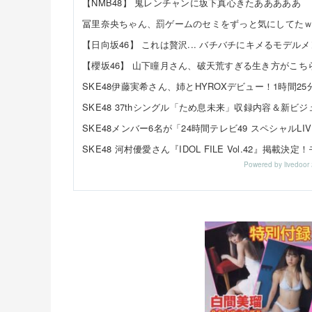
【NMB48】 鬼レンチャンに坂下真心きたあああああ
【櫻坂46】 山下瞳月さん、破天荒すぎる生き方がこち
Powered by livedo