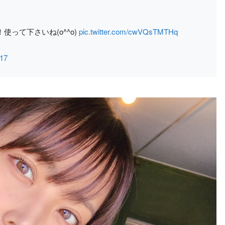
って下さいね(o^^o)
pic.twitter.com/cwVQsTMTHq
17