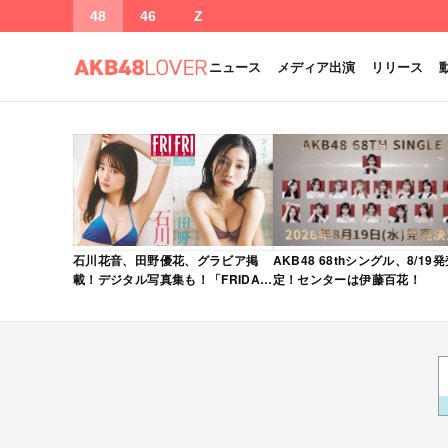
48
46
Z
ニュース
メディア出演
リリース
石川花音、田野優花、グラビア掲
AKB48 68thシングル、8/19
載！デジタル写真集も！「FRIDAY
定！センターは伊藤百花！
2026年 5/15・22 合併号」本日5/1
発売！