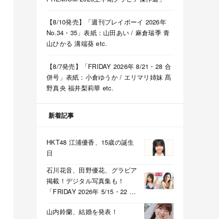
【8/10発売】「週刊プレイボーイ 2026年
No.34・35」表紙：山田あい / 麻倉瑞季 青
山ひかる 溝端葵 etc.
【8/7発売】「FRIDAY 2026年 8/21・28 合
併号」表紙：小倉ゆうか / エリマリ姉妹 髙
野真央 福井梨莉華 etc.
新着記事
HKT48 江浦優香、15歳の誕生
日
石川花音、田野優花、グラビア
掲載！デジタル写真集も！
「FRIDAY 2026年 5/15・22 合
併号」本日5/1発売！
山内鈴蘭、結婚を発表！