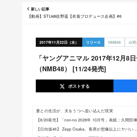
新しい記事
【動画】STU48佐野遥【衣装プロデュース企画】#6
2017年11月22日（水）
リリース
NMB48
白間
「ヤングアニマル 2017年12月8日号」表紙：白間美留
（NMB48） [11/24発売]
ポスト
する
妻との生活が、夫をうつへ追い込んだ現実
【日向坂46】 Zepp Osaka、客席が想像以上にヤバい