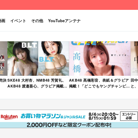
動画
イベント
その他
YouTubeアンテナ
発売決
SKE48 大村杏、NMB48 芳賀礼、
AKB48 髙橋彩音、表紙＆グラビア
田中
AKB48 渡邉葵心、グラビア掲載！
掲載！「どこでもヤングチャンピオ
と、
限定表紙版も！「B.L.T. 2026年 6
ン 2026年 5月号」本日4/28発売！
売
月号」本日4/28発売！