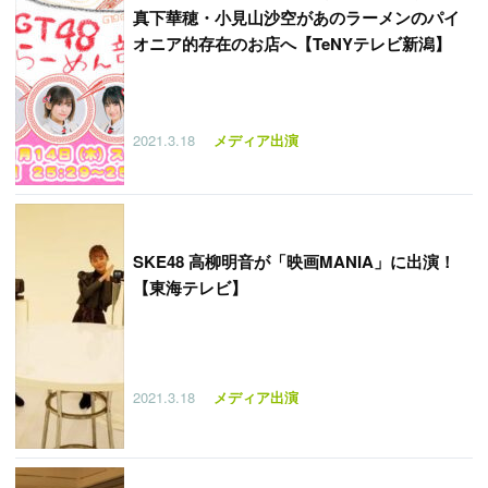
真下華穂・小見山沙空があのラーメンのパイ
オニア的存在のお店へ【TeNYテレビ新潟】
2021.3.18
メディア出演
SKE48 高柳明音が「映画MANIA」に出演！
【東海テレビ】
2021.3.18
メディア出演