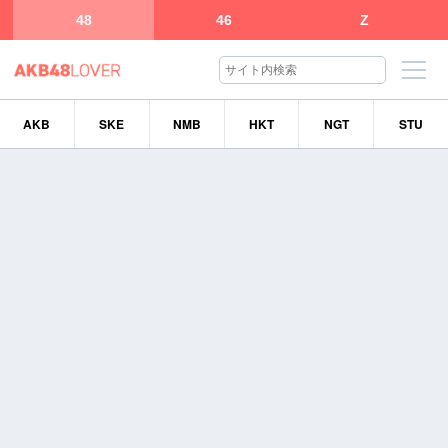
48
46
Z
AKB
SKE
NMB
HKT
NGT
STU