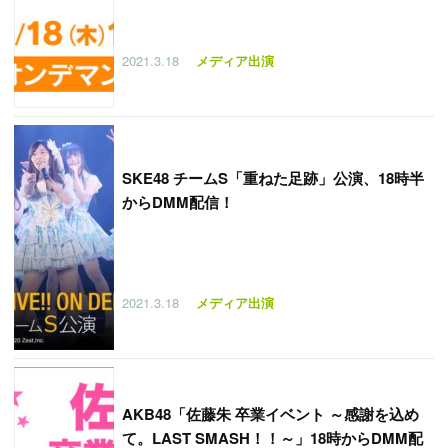
2021.3.18
メディア出演
SKE48 チームS「重ねた足跡」公演、18時半
からDMM配信！
2021.3.18
メディア出演
AKB48「佐藤朱 卒業イベント ～感謝を込め
て。LAST SMASH！！～」18時からDMM配