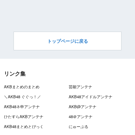
トップページに戻る
リンク集
AKBまとめのまとめ
芸能アンテナ
＼AKB48 ぐぐっ！／
AKB48アイドルアンテナ
AKB48ネ申アンテナ
AKB@アンテナ
ひたすらAKBアンテナ
48＠アンテナ
AKB48まとめとぴっく
にゅーぷる