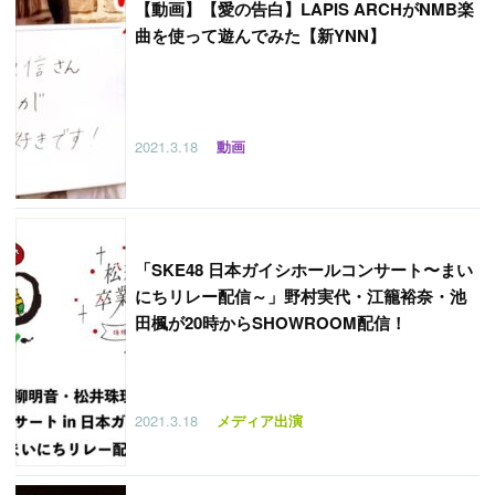
【
動画】【愛の告白】LAPIS ARCHがNMB楽
曲を使って遊んでみた【新YNN】
2021.3.18
動画
「
SKE48 日本ガイシホールコンサート〜まい
にちリレー配信～」野村実代・江籠裕奈・池
田楓が20時からSHOWROOM配信！
2021.3.18
メディア出演