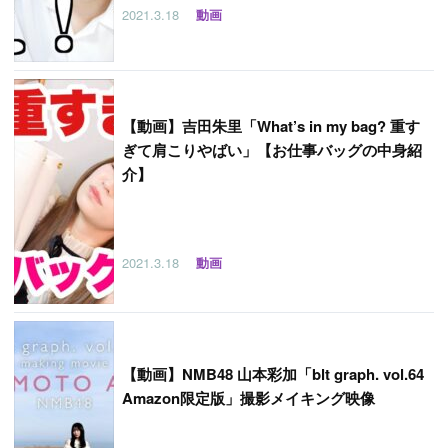
2021.3.18
動画
【
動画】吉田朱里「What’s in my bag? 重す
ぎて肩こりやばい」【お仕事バッグの中身紹
介】
2021.3.18
動画
【
動画】NMB48 山本彩加「blt graph. vol.64
Amazon限定版」撮影メイキング映像