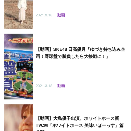
2021.3.18
動画
【
動画】SKE48 日高優月「ゆづき持ち込み企
画！野球盤で勝負したら大接戦に！」
2021.3.18
動画
【
動画】大島優子出演、ホワイトホース新
TVCM「ホワイトホース 美味いほーっす」篇