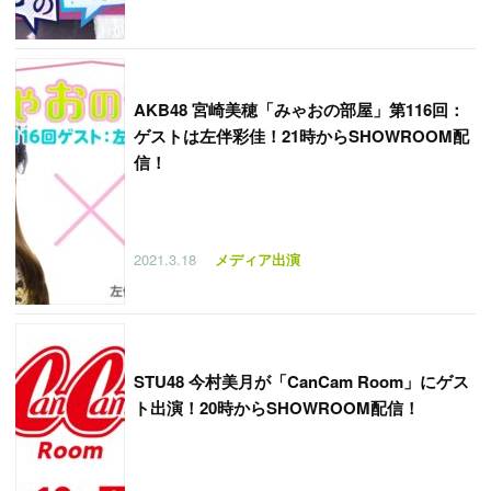
AKB48 宮崎美穂「みゃおの部屋」第116回：
ゲストは左伴彩佳！21時からSHOWROOM配
信！
2021.3.18
メディア出演
STU48 今村美月が「CanCam Room」にゲス
ト出演！20時からSHOWROOM配信！