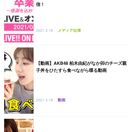
信！
2021.3.18
メディア出演
【
動画】AKB48 柏木由紀がなか卯のチーズ親
子丼をひたすら食べながら喋る動画
2021.3.18
動画