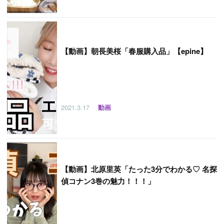
【
動画】朝長美桜「春服購入品」【epine】
2021.3.17
動画
【
動画】北原里英「たった3分でわかる♡ 名探
偵コナン3巻の魅力！！！」