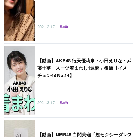
2021.3.17
動画
【
動画】AKB48 行天優莉奈・小田えりな・武
藤十夢「スーツ着まわし1週間」後編【イメ
チェン48 No.14】
2021.3.17
動画
【
動画】NMB48 白間美瑠「超セクシーダンス