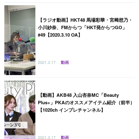
【
ラジオ動画】HKT48 馬場彩華・宮﨑想乃・
小川紗奈、FMからつ「HKT発からつGO」
#49【2020.3.10 OA】
2021.3.17
動画
【
動画】AKB48 入山杏奈MC「Beauty
Plus+」PKAのオススメアイテム紹介（前半）
【1020ch インプレチャンネル】
2021.3.17
動画