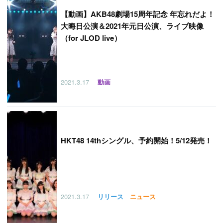
【
動画】AKB48劇場15周年記念 年忘れだよ！
大晦日公演＆2021年元日公演、ライブ映像
（for JLOD live）
2021.3.17
動画
HKT48 14thシングル、予約開始！5/12発売！
2021.3.17
リリース
ニュース