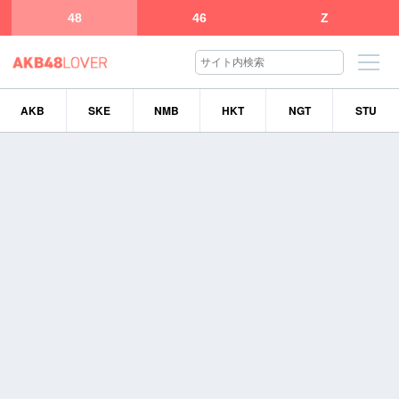
48
46
Z
AKB
SKE
NMB
HKT
NGT
STU