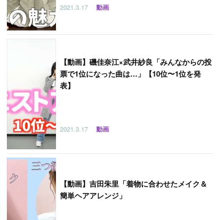
2021.3.17
動画
【
動画】磯佳奈江×武井紗良「みんなからの投
票で1位になった曲は…」【10位〜1位を発
表】
2021.3.17
動画
【
動画】吉田朱里「着物に合わせたメイク＆
簡単ヘアアレンジ」