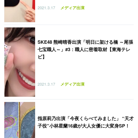
2021.3.17
メディア出演
SKE48 熊崎晴香出演「明日に架ける橋 ～尾張
七宝職人～」#3：職人に密着取材【東海テレ
ビ】
2021.3.17
メディア出演
指原莉乃出演「今夜くらべてみました」 “天才
子役”小林星蘭16歳が大人女優に大変身SP！