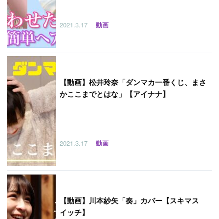
2021.3.17
動画
【
動画】松井玲奈「ダンマカ一番くじ、まさ
かここまでとはな」【アイナナ】
2021.3.17
動画
【
動画】川本紗矢「奏」カバー【スキマス
イッチ】