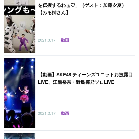
を伝授するわぁ♡」（ゲスト：加藤夕夏）
【みる姉さん】
2021.3.17
動画
【
動画】SKE48 ティーンズユニットお披露目
LIVE、江籠裕奈・野島樺乃ソロLIVE
2021.3.17
動画