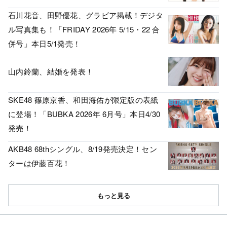
石川花音、田野優花、グラビア掲載！デジタ
ル写真集も！「FRIDAY 2026年 5/15・22 合
併号」本日5/1発売！
山内鈴蘭、結婚を発表！
SKE48 篠原京香、和田海佑が限定版の表紙
に登場！「BUBKA 2026年 6月号」本日4/30
発売！
AKB48 68thシングル、8/19発売決定！セン
ターは伊藤百花！
もっと見る