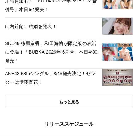
ル写真集も！「FRIDAY 2026年 5/15・22 合
併号」本日5/1発売！
山内鈴蘭、結婚を発表！
SKE48 篠原京香、和田海佑が限定版の表紙
に登場！「BUBKA 2026年 6月号」本日4/30
発売！
AKB48 68thシングル、8/19発売決定！セン
ターは伊藤百花！
もっと見る
リリーススケジュール