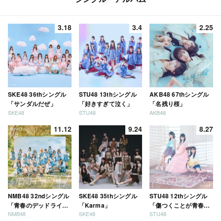
3.18
3.4
2.25
SKE48 36thシングル
STU48 13thシングル
AKB48 67thシングル
「サンダルだぜ」
「好きすぎて泣く」
「名残り桜」
SKE48
STU48
AKB48
11.12
9.24
8.27
NMB48 32ndシングル
SKE48 35thシングル
STU48 12thシングル
「青春のデッドライ
「Karma」
「傷つくことが青春
NMB48
SKE48
STU48
ン」
だ」