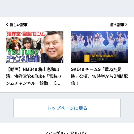
新しい記事
前の記事
SKE48 チームS「重ねた足
【動画】NMB48 梅山恋和出
跡」公演、18時半からDMM配
演、海洋堂YouTube「宮脇セ
信！
ンムチャンネル」始動！【予
告】
トップページに戻る
シングル・アルバム