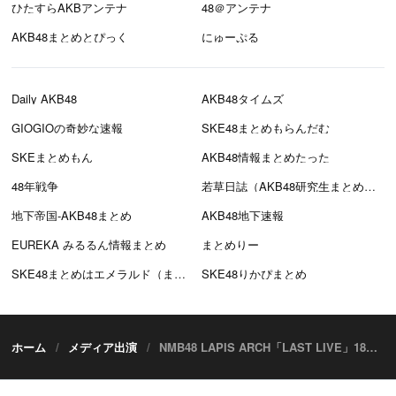
ひたすらAKBアンテナ
48＠アンテナ
AKB48まとめとぴっく
にゅーぷる
Daily AKB48
AKB48タイムズ
GIOGIOの奇妙な速報
SKE48まとめもらんだむ
SKEまとめもん
AKB48情報まとめたった
48年戦争
若草日誌（AKB48研究生まとめブログ）
地下帝国-AKB48まとめ
AKB48地下速報
EUREKA みるるん情報まとめ
まとめりー
SKE48まとめはエメラルド（まとえめ）
SKE48りかぴまとめ
ホーム
メディア出演
NMB48 LAPIS ARCH「LAST LIVE」18時半からDMM配信！