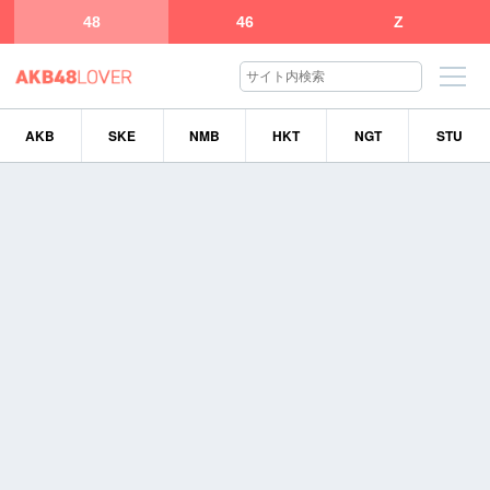
48
46
Z
AKB
SKE
NMB
HKT
NGT
STU