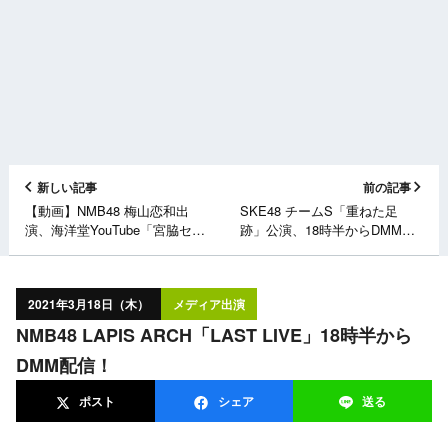
新しい記事
前の記事
【動画】NMB48 梅山恋和出
SKE48 チームS「重ねた足
演、海洋堂YouTube「宮脇セン
跡」公演、18時半からDMM配
ムチャンネル」始動！【予告】
信！
2021年3月18日（木）
メディア出演
NMB48 LAPIS ARCH「LAST LIVE」18時半から
DMM配信！
ポスト
シェア
送る