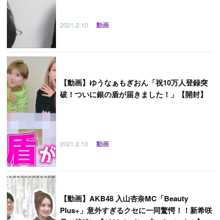
2021.2.10
動画
【
動画】ゆうなぁもぎおん「祝10万人登録突
破！ついに銀の盾が届きました！」【開封】
2021.2.10
動画
【
動画】AKB48 入山杏奈MC「Beauty
Plus+」意外すぎるクセに一同驚愕！！新希咲