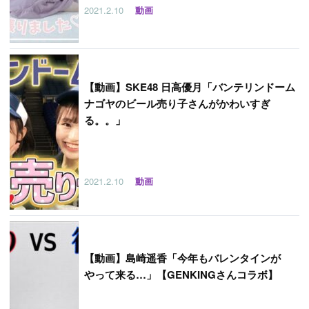
2021.2.10
動画
【
動画】SKE48 日高優月「バンテリンドーム
ナゴヤのビール売り子さんがかわいすぎ
る。。」
2021.2.10
動画
【
動画】島崎遥香「今年もバレンタインが
やって来る…」【GENKINGさんコラボ】