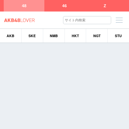
48
46
Z
AKB
SKE
NMB
HKT
NGT
STU