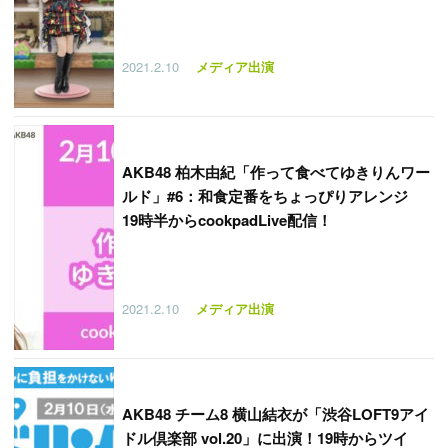
2021.2.10
メディア出演
AKB48 柏木由紀「作って食べてゆきりんワー
ルド」#6：和食定番をちょっぴりアレンジ
19時半からcookpadLive配信！
2021.2.10
メディア出演
AKB48 チーム8 横山結衣が「渋谷LOFT9アイ
ドル倶楽部 vol.20」に出演！19時からツイ