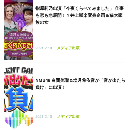
指原莉乃出演「今夜くらべてみました」 仕事
も恋も急展開！？井上咲楽変身企画＆猫大家
族の女
2021.2.10
メディア出演
NMB48 白間美瑠＆塩月希依音が「音が出たら
負け」に出演！
2021.2.10
メディア出演