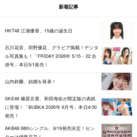
新着記事
HKT48 江浦優香、15歳の誕生日
石川花音、田野優花、グラビア掲載！デジタ
ル写真集も！「FRIDAY 2026年 5/15・22 合
併号」本日5/1発売！
山内鈴蘭、結婚を発表！
SKE48 篠原京香、和田海佑が限定版の表紙
に登場！「BUBKA 2026年 6月号」本日4/30
発売！
AKB48 68thシングル、8/19発売決定！セン
ターは伊藤百花！