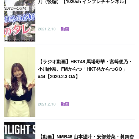
乃（後編）【1020ch インプレチャンネル】
2021.2.10
動画
【
ラジオ動画】HKT48 馬場彩華・宮﨑想乃・
小川紗奈、FMからつ「HKT発からつGO」
#44【2020.2.3 OA】
2021.2.10
動画
【
動画】NMB48 山本望叶・安部若菜・眞鍋杏