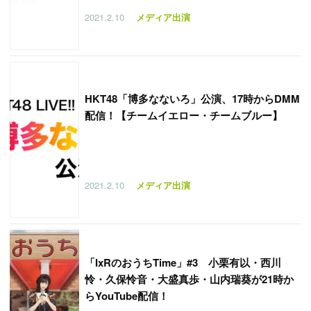
2021.2.10
メディア出演
HKT48「博多なないろ」公演、17時からDMM
配信！【チームイエロー・チームブルー】
2021.2.10
メディア出演
「
IxRのおうちTime」#3 小栗有以・西川
怜・久保怜音・大盛真歩・山内瑞葵が21時か
らYouTube配信！