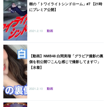
樹の「トワイライトシンドローム」#7 【21時
にプレミア公開】
2021.2.10
動画
【
動画】NMB48 白間美瑠「グラビア撮影の裏
側を初公開♡こんな感じで撮影してます♡」
【水着】
2021.2.10
動画