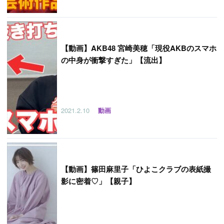
【
動画】AKB48 宮崎美穂「現役AKBのスマホ
の中身が衝撃すぎた」【流出】
2021.2.10
動画
【
動画】篠田麻里子「ひよこクラブの表紙撮
影に密着♡」【親子】