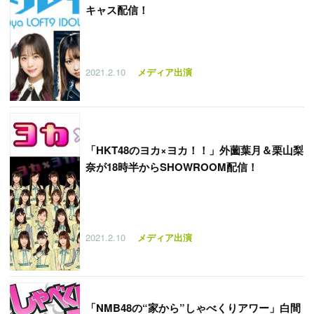
キャス配信！
2021.2.10
メディア出演
「
HKT48のヨカ×ヨカ！！」外薗葉月＆栗山梨
奈が18時半からSHOWROOM配信！
2021.2.10
メディア出演
「
NMB48の“家から”しゃべくりアワー」白間