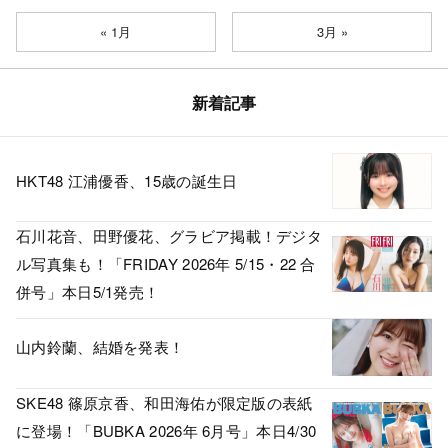
« 1月
3月 »
新着記事
HKT48 江浦優香、15歳の誕生日
石川花音、田野優花、グラビア掲載！デジタ
ル写真集も！「FRIDAY 2026年 5/15・22 合
併号」本日5/1発売！
山内鈴蘭、結婚を発表！
SKE48 篠原京香、和田海佑が限定版の表紙
に登場！「BUBKA 2026年 6月号」本日4/30