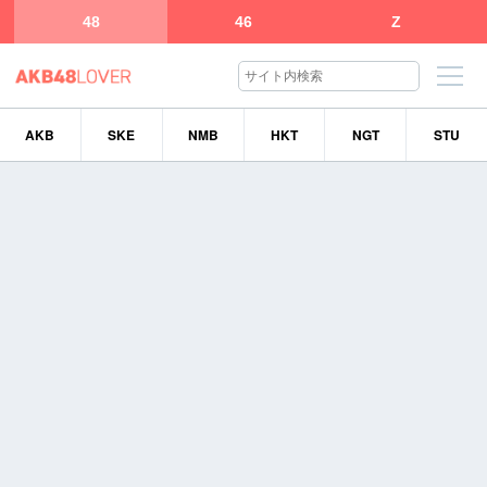
48
46
Z
AKB
SKE
NMB
HKT
NGT
STU