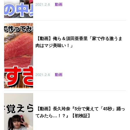
2021.2.6
動画
【
動画】俺ら＆須田亜香里「家で作る激うま
肉はマジ美味い！」
2021.2.6
動画
【
動画】長久玲奈『5分で覚えて「45秒」踊っ
てみたら…！？』【初検証】