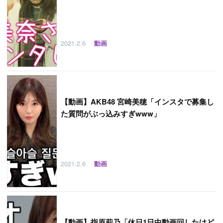
2021.2.6
動画
【
動画】AKB48 宮崎美穂「インスタで募集し
た質問がぶっ込みすぎwww」
2021.2.6
動画
【
動画】指原莉乃「休日1日中動画回したけど