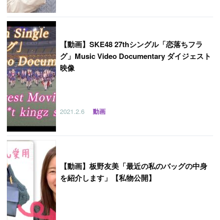
【
動画】SKE48 27thシングル「恋落ちフラ
グ」Music Video Documentary ダイジェスト
映像
2021.2.6
動画
【
動画】板野友美「最近の私のバッグの中身
を紹介します」【私物公開】