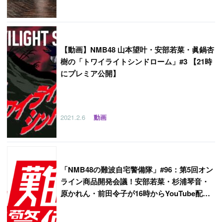
【
動画】NMB48 山本望叶・安部若菜・眞鍋杏
樹の「トワイライトシンドローム」#3 【21時
にプレミア公開】
2021.2.6
動画
「
NMB48の難波自宅警備隊」#96：第5回オン
ライン商品開発会議！安部若菜・杉浦琴音・
原かれん・前田令子が16時からYouTube配
信！