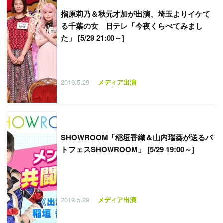
指原莉乃＆秋元才加が出演、埼玉よりイケて
る千葉の女 日テレ「今夜くらべてみまし
た」 [5/29 21:00～]
2019.5.29
メディア出演
SHOWROOM「稲垣香織＆山内瑞葵が送るバ
トフェスSHOWROOM」 [5/29 19:00～]
2019.5.29
メディア出演