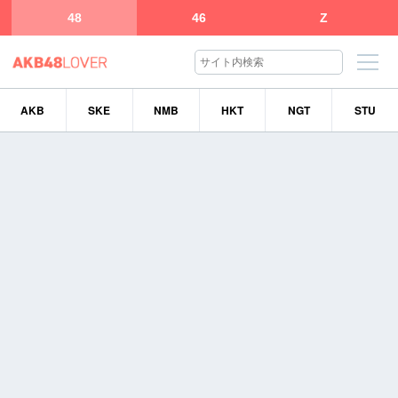
48
46
Z
AKB
SKE
NMB
HKT
NGT
STU