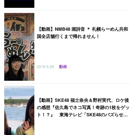
【
動画】NMB48 堀詩音 ＊ 札幌らーめん共和
国全店舗行くまで帰れません！
2019.5.29
動画
【
動画】SKE48 福士奈央＆野村実代、ロケ後
の感想『佐久島でネコ写真！奇跡の1枚をゲッ
ト！？』 東海テレビ「SKE48のバズらせま
す！！」 [6/4放送予定]