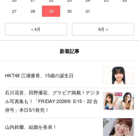
27
28
29
30
31
« 4月
6月 »
新着記事
HKT48 江浦優香、15歳の誕生日
石川花音、田野優花、グラビア掲載！デジタ
ル写真集も！「FRIDAY 2026年 5/15・22 合
併号」本日5/1発売！
山内鈴蘭、結婚を発表！