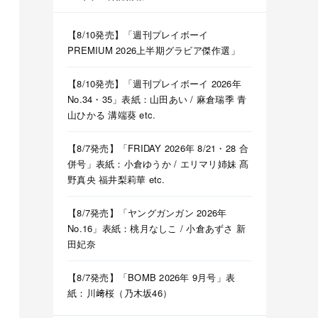
【8/10発売】「週刊プレイボーイ
PREMIUM 2026上半期グラビア傑作選」
【8/10発売】「週刊プレイボーイ 2026年
No.34・35」表紙：山田あい / 麻倉瑞季 青
山ひかる 溝端葵 etc.
【8/7発売】「FRIDAY 2026年 8/21・28 合
併号」表紙：小倉ゆうか / エリマリ姉妹 髙
野真央 福井梨莉華 etc.
【8/7発売】「ヤングガンガン 2026年
No.16」表紙：桃月なしこ / 小倉あずさ 新
田妃奈
【8/7発売】「BOMB 2026年 9月号」表
紙：川﨑桜（乃木坂46）