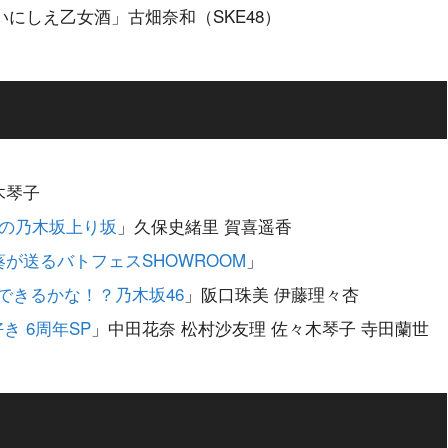
のいにしえ乙女酒」古畑奈和（SKE48）
木琴子
里の乃木坂上り坂
」久保史緒里 賀喜遥香
が送るバトフェスSHOWROOM
」
 できるかな！？乃木坂46
」阪口珠美 伊藤理々杏
き 6周年SP
」中田花奈 松村沙友理 佐々木琴子 寺田蘭世