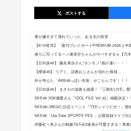
ポスト
する
妻が嫌すぎて壊れていった、ある夫の現実
後ろに写ってる一ノ瀬美空ちゃんがヤバすぎるｗ【乃木
【日向坂46】 藤嶌果歩さん"ホンモノ"感が凄い・・・
【櫻坂46】 リアミ、説教おじさんが現れた模様...
AIが考えた「AKB48っぽい衣装」がこちらです！！！
Powered by livedo