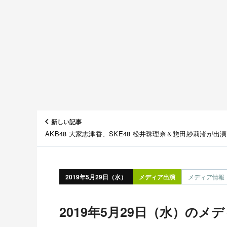
新しい記事
AKB48 大家志津香、SKE48 松井珠理奈＆惣田紗莉渚が出
レ朝「くりぃむクイズ ミラクル9 2時間SP」 [5/29 19:00～]
2019年5月29日（水）
メディア出演
メディア情報
2019年5月29日（水）のメ