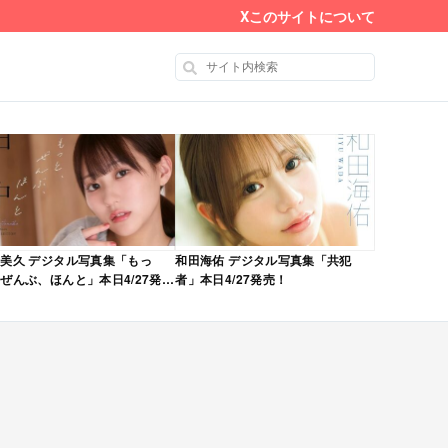
X
このサイトについて
美久 デジタル写真集「もっ
和田海佑 デジタル写真集「共犯
ぜんぶ、ほんと」本日4/27発
者」本日4/27発売！
！