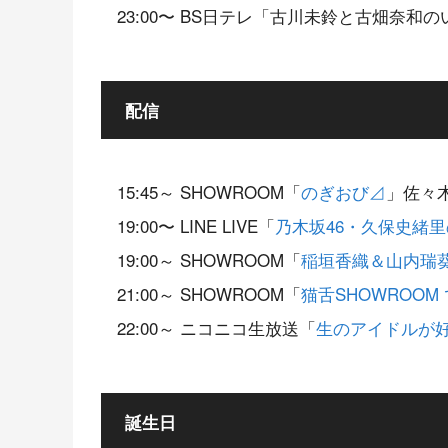
23:00〜 BS日テレ「古川未鈴と古畑奈和
配信
15:45～ SHOWROOM「
のぎおび⊿
」佐々
19:00〜 LINE LIVE「
乃木坂46・久保史緒
19:00～ SHOWROOM「
稲垣香織＆山内瑞葵
21:00～ SHOWROOM「
猫舌SHOWROOM
22:00～ ニコニコ生放送「
生のアイドルが好
誕生日