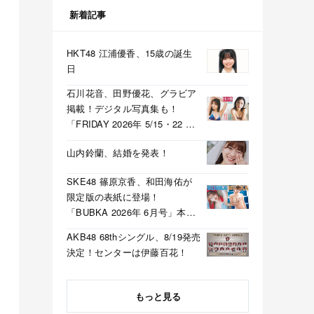
新着記事
HKT48 江浦優香、15歳の誕生
日
石川花音、田野優花、グラビア
掲載！デジタル写真集も！
「FRIDAY 2026年 5/15・22 合
併号」本日5/1発売！
山内鈴蘭、結婚を発表！
SKE48 篠原京香、和田海佑が
限定版の表紙に登場！
「BUBKA 2026年 6月号」本日
4/30発売！
AKB48 68thシングル、8/19発売
決定！センターは伊藤百花！
もっと見る