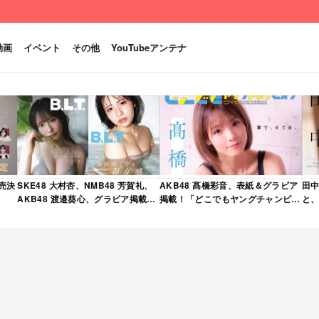
動画
イベント
その他
YouTubeアンテナ
発売決
SKE48 大村杏、NMB48 芳賀礼、
AKB48 髙橋彩音、表紙＆グラビア
田中
AKB48 渡邉葵心、グラビア掲載！
掲載！「どこでもヤングチャンピオ
と、
限定表紙版も！「B.L.T. 2026年 6
ン 2026年 5月号」本日4/28発売！
売
月号」本日4/28発売！