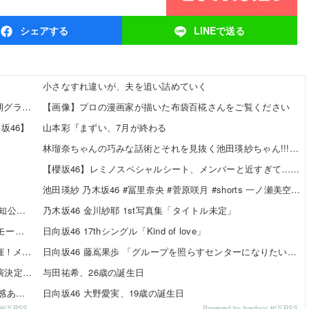
シェア
する
LINEで
送る
小さなすれ違いが、夫を追い詰めていく
【8/10発売】「週刊プレイボーイPREMIUM 2026上半期グラビア傑作選」
【画像】プロの漫画家が描いた布袋百椛さんをご覧ください
坂46】
山本彩『まずい、7月が終わる
林瑠奈ちゃんの巧みな話術とそれを見抜く池田瑛紗ちゃん!!!【乃木坂46】
【櫻坂46】レミノスペシャルシート、メンバーと近すぎて…【全国ツアー2026】
池田瑛紗 乃木坂46 #冨里奈央 #菅原咲月 #shorts 一ノ瀬美空 五百城茉央 瀬戸口心月 奥の反応まとめ
【日向坂46】 まさかの楽曲も披露！『三期生LIVE』愛知公演のレポがこちら
乃木坂46 金川紗耶 1st写真集「タイトル未定」
SKE48 河村優愛さん『IDOL FILE Vol.42』掲載決定！モード系ファッションで新たな魅力を披露
日向坂46 17thシングル「Kind of love」
SKE48×WEGO 訪店イベント『TEEシャツだぜ！』開催！メンバーが大須店でコーディネート【SNSまとめ】
日向坂46 藤嶌果歩 「グループを照らすセンターになりたい」何倍もキラキラしたかほりんが降臨【坂道の火曜日】
SKE48「Uta-Tube SPORTS FES.」公開収録ライブ出演決定！
与田祐希、26歳の誕生日
伊藤虹々美さんの制服TikTok3連発が可愛すぎる！青春感あふれるダンス動画に注目✨
日向坂46 大野愛実、19歳の誕生日
or 相互RSS
Powered by livedoor 相互RSS