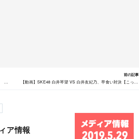
前の記事
演 テ
【動画】SKE48 白井琴望 VS 白井友紀乃、早食い対決【こっち
んねる
ディア情報