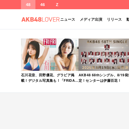
48
46
Z
ニュース
メディア出演
リリース
石川花音、田野優花、グラビア掲
AKB48 68thシングル、8/19
載！デジタル写真集も！「FRIDAY
定！センターは伊藤百花！
2026年 5/15・22 合併号」本日5/1
発売！