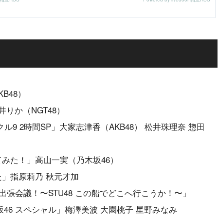
KB48）
井りか（NGT48）
クル9 2時間SP」大家志津香（AKB48） 松井珠理奈 惣田
ってみた！」高山一実（乃木坂46）
た」指原莉乃 秋元才加
ループ出張会議！〜STU48 この船でどこへ行こうか！〜」
木坂46 スペシャル」梅澤美波 大園桃子 星野みなみ