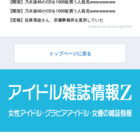
【闇深】乃木坂46のCDを1000枚買う人発見wwwwwwww
【闇深】乃木坂46のCDを1000枚買う人発見wwwwwwww
【悲報】佐東美波さん、所属事務所を退所していた
Powered by livedoor 相互RSS
トップページに戻る