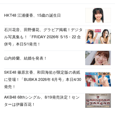
HKT48 江浦優香、15歳の誕生日
石川花音、田野優花、グラビア掲載！デジタ
ル写真集も！「FRIDAY 2026年 5/15・22 合
併号」本日5/1発売！
山内鈴蘭、結婚を発表！
SKE48 篠原京香、和田海佑が限定版の表紙
に登場！「BUBKA 2026年 6月号」本日4/30
発売！
AKB48 68thシングル、8/19発売決定！セン
ターは伊藤百花！