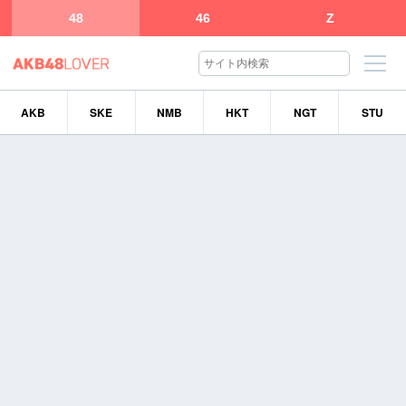
48
46
Z
AKB
SKE
NMB
HKT
NGT
STU