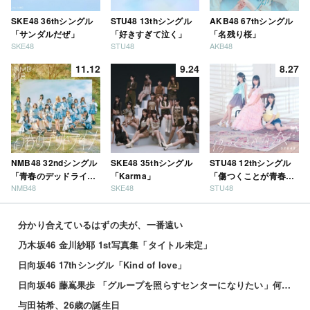
SKE48 36thシングル
STU48 13thシングル
AKB48 67thシングル
「サンダルだぜ」
「好きすぎて泣く」
「名残り桜」
SKE48
STU48
AKB48
11.12
9.24
8.27
NMB48 32ndシングル
SKE48 35thシングル
STU48 12thシングル
「青春のデッドライ
「Karma」
「傷つくことが青春
NMB48
SKE48
STU48
ン」
だ」
分かり合えているはずの夫が、一番遠い
乃木坂46 金川紗耶 1st写真集「タイトル未定」
日向坂46 17thシングル「Kind of love」
日向坂46 藤嶌果歩 「グループを照らすセンターになりたい」何倍もキラキラしたかほりんが降臨【坂道の...
与田祐希、26歳の誕生日