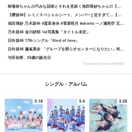
林瑠奈ちゃんの巧みな話術とそれを見抜く池田瑛紗ちゃん!!!【乃木坂46】
【櫻坂46】レミノスペシャルシート、メンバーと近すぎて…【全国ツアー2026】
池田瑛紗 乃木坂46 #冨里奈央 #菅原咲月 #shorts 一ノ瀬美空 五百城茉央 瀬戸口心月 奥の反応まとめ
乃木坂46 金川紗耶 1st写真集「タイトル未定」
日向坂46 17thシングル「Kind of love」
日向坂46 藤嶌果歩 「グループを照らすセンターになりたい」何倍もキラキラしたかほりんが降臨【坂道の火曜日】
与田祐希、26歳の誕生日
Powered by livedoor 相互RSS
シングル・アルバム
3.18
3.4
2.25