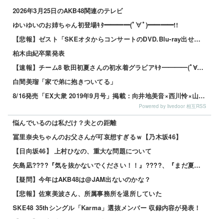
2026年3月25日のAKB48関連のテレビ
ゆいゆいのお姉ちゃん初登場ｷﾀ━━━━(ﾟ∀ﾟ)━━━━!!
【悲報】ゼスト「SKEオタからコンサートのDVD.Blu-ray出せって言われたが2千かかるしペイで...
柏木由紀卒業発表
【速報】チーム8 歌田初夏さんの初水着グラビアｷﾀ━━━━(ﾟ∀ﾟ)━━━━!!
白間美瑠「家で弟に抱きついてる」
8/16発売「EX大衆 2019年9月号」掲載：向井地美音×西川怜×山内瑞葵（AKB48）、村瀬紗英...
Powered by livedoor 相互RSS
悩んでいるのは私だけ？夫との距離
冨里奈央ちゃんのお父さんが可哀想すぎるｗ【乃木坂46】
【日向坂46】 上村ひなの、重大な問題について
矢島凪????『気を抜かないでください！！』????、『まだ夏は終わりませんよ！！笑』????
【疑問】今年はAKB48は@JAM出ないのかな？
【悲報】佐東美波さん、所属事務所を退所していた
SKE48 35thシングル「Karma」選抜メンバー 収録内容が発表！