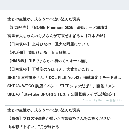
妻との生活が、夫をうつへ追い込んだ現実
【9/26発売】「BOMB Premium 2026」表紙：一ノ瀬瑠菜
冨里奈央ちゃんのお父さんが可哀想すぎるｗ【乃木坂46】
【日向坂46】 上村ひなの、重大な問題について
【櫻坂46】 森田ひかる、近日解禁...
【NMB48】 TIFでまさかの初めてのオール無し
【日向坂46】 下着姿のかほりん、大丈夫かこれ…
SKE48 河村優愛さん『IDOL FILE Vol.42』掲載決定！モード系ファッションで新たな魅力を披露
SKE48×WEGO 訪店イベント『TEEシャツだぜ！』開催！メンバーが大須店でコーディネート【SNSまとめ】
SKE48「Uta-Tube SPORTS FES.」公開収録ライブ出演決定！
Powered by livedoor 相互RSS
妻との生活が、夫をうつへ追い込んだ現実
【画像】プロの漫画家が描いた布袋百椛さんをご覧ください
山本彩『まずい、7月が終わる