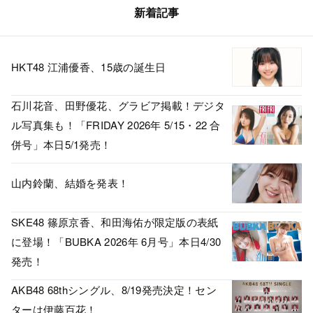
新着記事
HKT48 江浦優香、15歳の誕生日
石川花音、田野優花、グラビア掲載！デジタ
ル写真集も！「FRIDAY 2026年 5/15・22 合
併号」本日5/1発売！
山内鈴蘭、結婚を発表！
SKE48 篠原京香、和田海佑が限定版の表紙
に登場！「BUBKA 2026年 6月号」本日4/30
発売！
AKB48 68thシングル、8/19発売決定！セン
ターは伊藤百花！