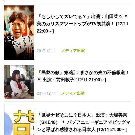
「
もしかしてズレてる？」出演：山田菜々 ＊
美のカリスマツートップがTV初共演！ [12/11
22:00～]
2017.12.11
メディア出演
「
民衆の敵」第8話：まさかの夫の不倫報道！
＊ 出演：前田敦子 [12/11 21:00～]
2017.12.11
メディア出演
「
世界ナゼそこに？日本人」出演：大場美奈
（SKE48） ＊ パプアニューギニアでビッグマ
ンと呼ばれ感謝される日本人 [12/11 21:00～]