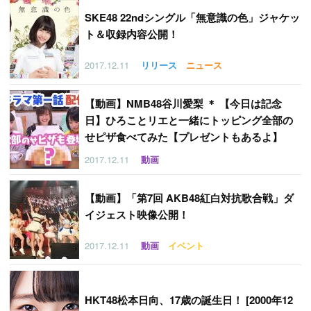
SKE48 22ndシングル「無意識の色」ジャケッ
ト＆収録内容公開！
2017.12.11
リリース
ニュース
【
動画】NMB48谷川愛梨 ＊ 【今日は記念
日】ひろことリエと一緒にトッピング全部の
せピザ食べてみた【プレゼントもあるよ】
2017.12.11
動画
【
動画】「第7回 AKB48紅白対抗歌合戦」ダ
イジェスト映像公開！
2017.12.11
動画
イベント
HKT48松本日向、17歳の誕生日！ [2000年12