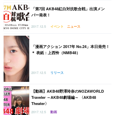
「
第7回 AKB48紅白対抗歌合戦」出演メン
バー発表！
2017.12.5
イベント
ニュース
「
漫画アクション 2017年 No.24」本日発売！
＊ 表紙：上西怜（NMB48）
2017.12.5
リリース
【
動画】AKB48野澤玲奈のNOZAWORLD
Traveler ～AKB48劇場編～ 〈AKB48
Theater〉
2017.12.5
動画