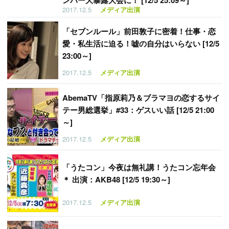
ンバー大暴露大会に！ [12/5 25:09～]
2017.12.5
メディア出演
「
セブンルール」前田敦子に密着！仕事・恋
愛・私生活に迫る！嘘の自分はいらない [12/5
23:00～]
2017.12.5
メディア出演
AbemaTV「指原莉乃＆ブラマヨの恋するサイ
テー男総選挙」#33：ゲスいい話 [12/5 21:00
～]
2017.12.5
メディア出演
「
うたコン」今夜は無礼講！うたコン忘年会
＊ 出演：AKB48 [12/5 19:30～]
2017.12.5
メディア出演