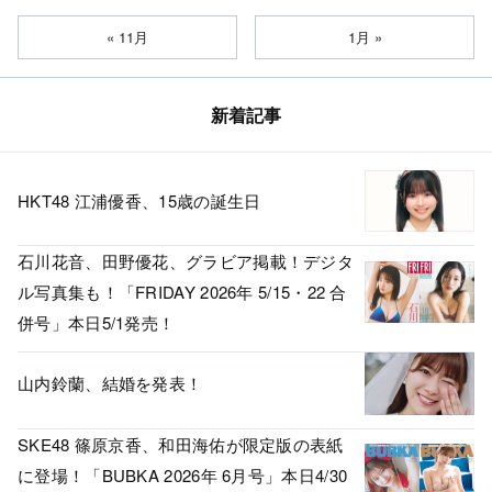
« 11月
1月 »
新着記事
HKT48 江浦優香、15歳の誕生日
石川花音、田野優花、グラビア掲載！デジタ
ル写真集も！「FRIDAY 2026年 5/15・22 合
併号」本日5/1発売！
山内鈴蘭、結婚を発表！
SKE48 篠原京香、和田海佑が限定版の表紙
に登場！「BUBKA 2026年 6月号」本日4/30