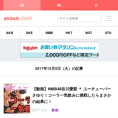
48
46
Z
AKB
SKE
NMB
HKT
NGT
STU
2017年12月5日（火）の記事
【
動画】NMB48谷川愛梨 ＊ ユーチューバー
さゆり！コーラ一気飲みに挑戦したらまさか
の結果に！
2017.12.5
動画