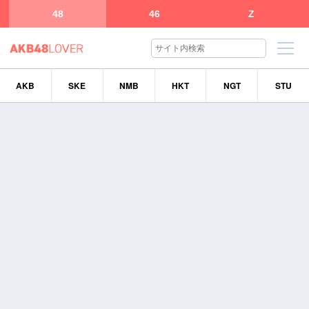
48
46
Z
AKB
SKE
NMB
HKT
NGT
STU