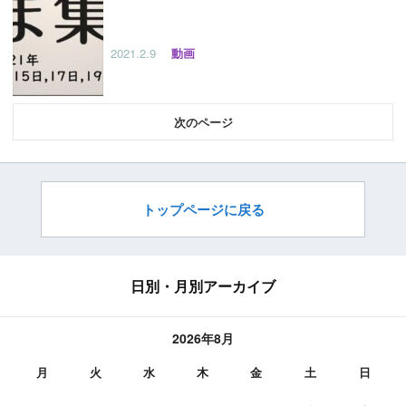
2021.2.9
動画
次
トップページに戻る
日別・月別アーカイブ
2026年8月
月
火
水
木
金
土
日