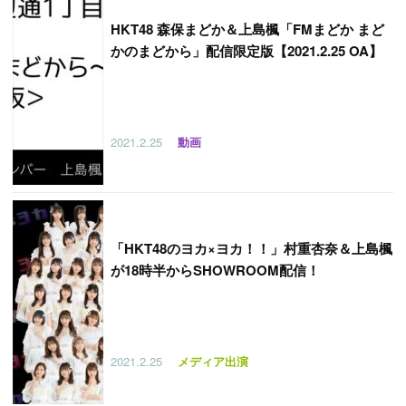
HKT48 森保まどか＆上島楓「FMまどか まど
かのまどから」配信限定版【2021.2.25 OA】
2021.2.25
動画
「
HKT48のヨカ×ヨカ！！」村重杏奈＆上島楓
が18時半からSHOWROOM配信！
2021.2.25
メディア出演