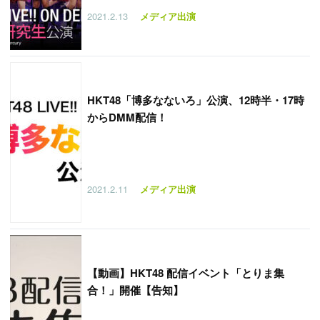
2021.2.13
メディア出演
HKT48「博多なないろ」公演、12時半・17時
からDMM配信！
2021.2.11
メディア出演
【
動画】HKT48 配信イベント「とりま集
合！」開催【告知】