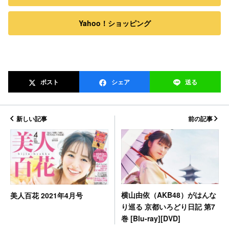
Yahoo！ショッピング
ポスト
シェア
送る
新しい記事
前の記事
横山由依（AKB48）がはんな
美人百花 2021年4月号
り巡る 京都いろどり日記 第7
巻 [Blu-ray][DVD]