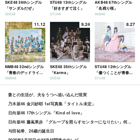
SKE48 36thシングル
STU48 13thシングル
AKB48 67thシングル
「サンダルだぜ」
「好きすぎて泣く」
「名残り桜」
SKE48
STU48
AKB48
11.12
9.24
8.27
NMB48 32ndシングル
SKE48 35thシングル
STU48 12thシングル
「青春のデッドライ
「Karma」
「傷つくことが青春
NMB48
SKE48
STU48
ン」
だ」
妻との生活が、夫をうつへ追い込んだ現実
乃木坂46 金川紗耶 1st写真集「タイトル未定」
日向坂46 17thシングル「Kind of love」
日向坂46 藤嶌果歩 「グループを照らすセンターになりたい」何倍もキラキラしたかほりんが降臨【坂道の...
与田祐希、26歳の誕生日
2026年3月25日のAKB48関連のテレビ