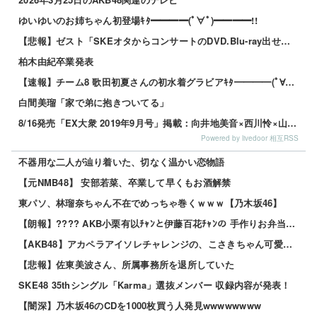
ゆいゆいのお姉ちゃん初登場ｷﾀ━━━━(ﾟ∀ﾟ)━━━━!!
【悲報】ゼスト「SKEオタからコンサートのDVD.Blu-ray出せって言われたが2千かかるしペイで...
柏木由紀卒業発表
【速報】チーム8 歌田初夏さんの初水着グラビアｷﾀ━━━━(ﾟ∀ﾟ)━━━━!!
白間美瑠「家で弟に抱きついてる」
8/16発売「EX大衆 2019年9月号」掲載：向井地美音×西川怜×山内瑞葵（AKB48）、村瀬紗英...
Powered by livedoor 相互RSS
不器用な二人が辿り着いた、切なく温かい恋物語
【元NMB48】 安部若菜、卒業して早くもお酒解禁
東パソ、林瑠奈ちゃん不在でめっちゃ巻くｗｗｗ【乃木坂46】
【朗報】???? AKB小栗有以ﾁｬﾝと伊藤百花ﾁｬﾝの 手作りお弁当が食べれるイベント参加者募集 ...
【AKB48】アカペラアイソレチャレンジの、こさきちゃん可愛すぎるだろ！！【近藤沙樹】
【悲報】佐東美波さん、所属事務所を退所していた
SKE48 35thシングル「Karma」選抜メンバー 収録内容が発表！
【闇深】乃木坂46のCDを1000枚買う人発見wwwwwwww