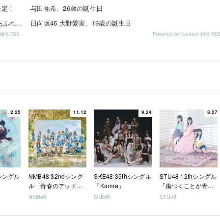
演決定！
与田祐希、26歳の誕生日
伊藤虹々美さんの制服TikTok3連発が可愛すぎる！青春感あふれるダンス動画に注目✨
日向坂46 大野愛実、19歳の誕生日
or 相互RSS
Powered by livedoor 相互RS
2.25
11.12
9.24
8.27
hシングル
NMB48 32ndシング
SKE48 35thシングル
STU48 12thシングル
ル「青春のデッドラ
「Karma」
「傷つくことが青春
イン」
だ」
NMB48
SKE48
STU48