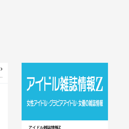
ys
D]
アイドル雑誌情報Z