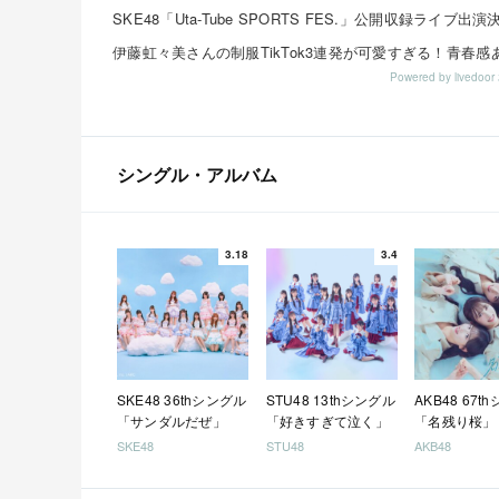
SKE48「Uta-Tube SPORTS FES.」公開収録ライブ出
Powered by livedo
シングル・アルバム
3.18
3.4
SKE48 36thシングル
STU48 13thシングル
AKB48 67t
「サンダルだぜ」
「好きすぎて泣く」
「名残り桜」
SKE48
STU48
AKB48