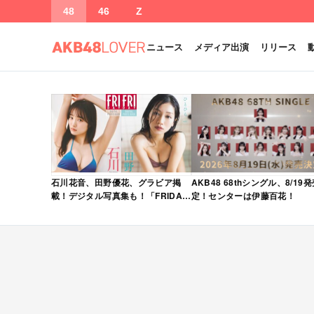
48
46
Z
ニュース
メディア出演
リリース
石川花音、田野優花、グラビア掲
AKB48 68thシングル、8/19
載！デジタル写真集も！「FRIDAY
定！センターは伊藤百花！
2026年 5/15・22 合併号」本日5/1
発売！