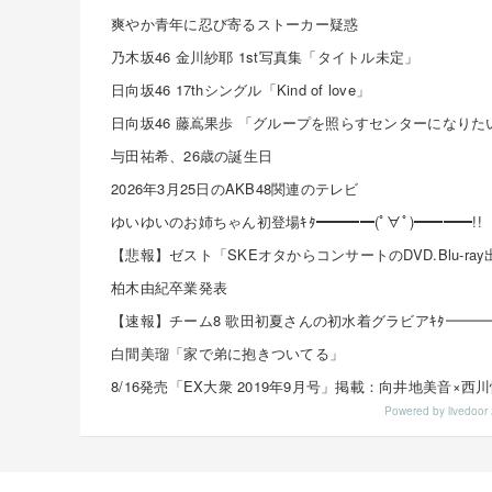
爽やか青年に忍び寄るストーカー疑惑
乃木坂46 金川紗耶 1st写真集「タイトル未定」
日向坂46 17thシングル「Kind of love」
与田祐希、26歳の誕生日
2026年3月25日のAKB48関連のテレビ
ゆいゆいのお姉ちゃん初登場ｷﾀ━━━━(ﾟ∀ﾟ)━━━━!!
柏木由紀卒業発表
白間美瑠「家で弟に抱きついてる」
Powered by livedo