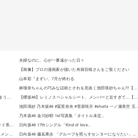
夫婦なのに、心が一番遠かった日々
【画像】プロの漫画家が描いた布袋百椛さんをご覧ください
山本彩『まずい、7月が終わる
林瑠奈ちゃんの巧みな話術とそれを見抜く池田瑛紗ちゃん!!!【乃木坂46】
【速報】 乃木坂5期生、すぐベロを「こう」やってシてしまうｗｗｗｗｗｗ
【櫻坂46】レミノスペシャルシート、メンバーと近すぎて…【全国ツアー2026】
池田瑛紗 乃木坂46 #冨里奈央 #菅原咲月 #shorts 一ノ瀬
乃木坂46 金川紗耶 1st写真集「タイトル未定」
SKE48 河村優愛さん『IDOL FILE Vol.42』掲載決定！モード系ファッションで新たな魅力を披露
日向坂46 17thシングル「Kind of love」
SKE48×WEGO 訪店イベント『TEEシャツだぜ！』開催！メンバーが大須店でコーディネート【SNSまとめ】
日向坂46 藤嶌果歩 「グループを照らすセンターになりたい」何倍もキラキラしたかほりんが降臨【坂道の火曜日】