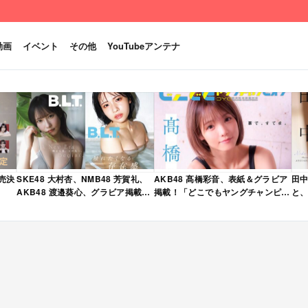
動画
イベント
その他
YouTubeアンテナ
発売決
SKE48 大村杏、NMB48 芳賀礼、
AKB48 髙橋彩音、表紙＆グラビア
田中
AKB48 渡邉葵心、グラビア掲載！
掲載！「どこでもヤングチャンピオ
と、
限定表紙版も！「B.L.T. 2026年 6
ン 2026年 5月号」本日4/28発売！
売
月号」本日4/28発売！