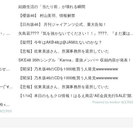
結婚生活の「当たり前」が壊れる瞬間
【櫻坂46】 村山美羽、情報解禁
【日向坂46】 月刊ジャイアンツ公式、重大告知！
日向坂46 藤嶌果歩 「グループを照らすセンターになりたい」何倍もキラキラしたかほりんが降臨【坂道の...
矢島凪????『気を抜かないでください！！』????、『まだ夏は終わ
【疑問】今年はAKB48は@JAM出ないのかな？
【悲報】佐東美波さん、所属事務所を退所していた
SKE48 35thシングル「Karma」選抜メンバー 収録内容が発表！
【悲報】ゼスト「SKEオタからコンサートのDVD.Blu-ray出せって言われたが2千かかるしペイで...
【闇深】乃木坂46のCDを1000枚買う人発見wwwwwwww
【闇深】乃木坂46のCDを1000枚買う人発見wwwwwwww
【速報】チーム8 歌田初夏さんの初水着グラビアｷﾀ━━━━(ﾟ∀ﾟ)━━━━!!
【悲報】佐東美波さん、所属事務所を退所していた
【1/14】本日のももクロ情報！はるえ商店“AE会
Powered by livedoor 相互RS
8/16発売「EX大衆 2019年9月号」掲載：向井地美音×西川怜×山内瑞葵（AKB48）、村瀬紗英...
or 相互RSS