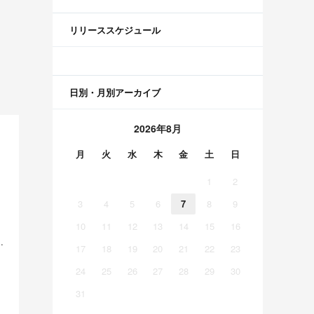
リリーススケジュール
日別・月別アーカイブ
2026年8月
月
火
水
木
金
土
日
1
2
3
4
5
6
7
8
9
10
11
12
13
14
15
16
美空 五百城茉央 瀬戸口心月 奥の反応まとめ
17
18
19
20
21
22
23
24
25
26
27
28
29
30
31