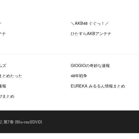
ナ
＼AKB48 ぐぐっ！／
テナ
ひたすらAKBアンテナ
ムズ
GIOGIOの奇妙な速報
報まとめたった
48年戦争
速報
EUREKA みるるん情報まとめ
かぴまとめ
[Blu-ray][DVD]