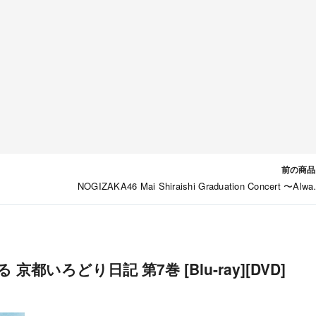
前の商品
NOGIZAKA46 Mai Shiraishi Graduation Concert 〜Alwa
beside you〜 [Blu-ray][DV
京都いろどり日記 第7巻 [Blu-ray][DVD]