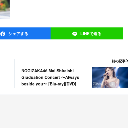
シェア
する
LINEで
送る
前の記事
NOGIZAKA46 Mai Shiraishi
Graduation Concert 〜Always
beside you〜 [Blu-ray][DVD]