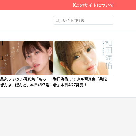
X
このサイトについて
美久 デジタル写真集「もっ
和田海佑 デジタル写真集「共犯
ぜんぶ、ほんと」本日4/27発
者」本日4/27発売！
！