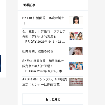
新着記事
HKT48 江浦優香、15歳の誕生
日
石川花音、田野優花、グラビア
掲載！デジタル写真集も！
「FRIDAY 2026年 5/15・22 合
併号」本日5/1発売！
山内鈴蘭、結婚を発表！
SKE48 篠原京香、和田海佑が
限定版の表紙に登場！
「BUBKA 2026年 6月号」本日
4/30発売！
AKB48 68thシングル、8/19発売
決定！センターは伊藤百花！
もっと見る