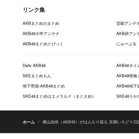
リンク集
AKBまとめのまとめ
芸能アンテ
AKB48ネ申アンテナ
AKB@アン
AKB48まとめとぴっく
にゅーぷる
Daily AKB48
AKB48タイ
SKEまとめもん
AKB48情
地下帝国-AKB48まとめ
AKB48地下
SKE48まとめはエメラルド（まとえめ）
SKE48り
ホーム
横山由依（AKB48）がはんなり巡る 京都いろどり日記 第7巻 