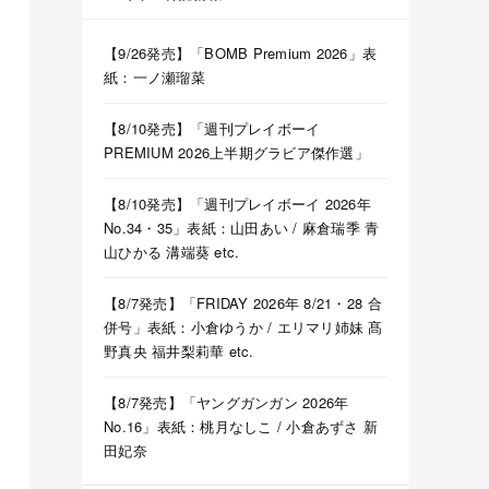
【9/26発売】「BOMB Premium 2026」表
紙：一ノ瀬瑠菜
【8/10発売】「週刊プレイボーイ
PREMIUM 2026上半期グラビア傑作選」
【8/10発売】「週刊プレイボーイ 2026年
No.34・35」表紙：山田あい / 麻倉瑞季 青
山ひかる 溝端葵 etc.
【8/7発売】「FRIDAY 2026年 8/21・28 合
併号」表紙：小倉ゆうか / エリマリ姉妹 髙
野真央 福井梨莉華 etc.
【8/7発売】「ヤングガンガン 2026年
No.16」表紙：桃月なしこ / 小倉あずさ 新
田妃奈