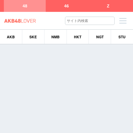
48
46
Z
AKB
SKE
NMB
HKT
NGT
STU