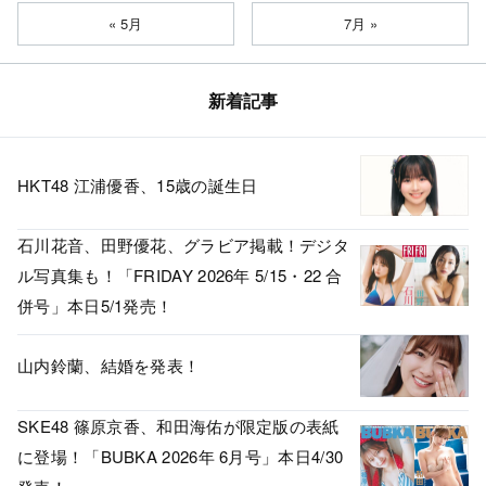
« 5月
7月 »
新着記事
HKT48 江浦優香、15歳の誕生日
石川花音、田野優花、グラビア掲載！デジタ
ル写真集も！「FRIDAY 2026年 5/15・22 合
併号」本日5/1発売！
山内鈴蘭、結婚を発表！
SKE48 篠原京香、和田海佑が限定版の表紙
に登場！「BUBKA 2026年 6月号」本日4/30