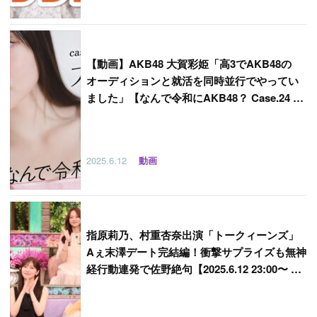
【
動画】AKB48 大賀彩姫「高3でAKB48の
オーディションと就活を同時並行でやってい
ました」【なんで令和にAKB48？ Case.24 前
編】
2025.6.12
動画
指原莉乃、村重杏奈出演「トークィーンズ」
Aぇ末澤デート完結編！衝撃サプライズも無神
経行動連発で佐野絶句【2025.6.12 23:00〜 フ
ジテレビ】