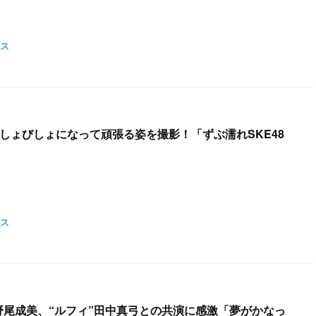
ス
びしょびしょになって頑張る姿を撮影！「ずぶ濡れSKE48
ス
倉野尾成美、“ルフィ”田中真弓との共演に感激「夢がかなっ