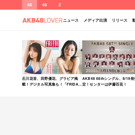
48
46
Z
ニュース
メディア出演
リリース
石川花音、田野優花、グラビア掲
AKB48 68thシングル、8/19
載！デジタル写真集も！「FRIDAY
定！センターは伊藤百花！
2026年 5/15・22 合併号」本日5/1
発売！