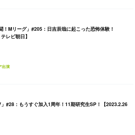
闘！Mリーグ」#205：日吉辰哉に起こった恐怖体験！
55〜 テレビ朝日】
ア出演
V」#28：もうすぐ加入1周年！11期研究生SP！【2023.2.26
】