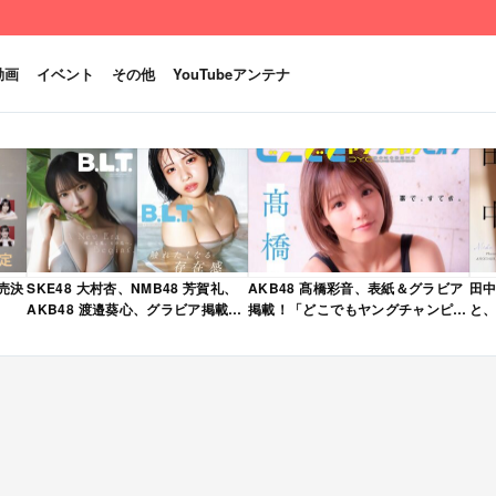
動画
イベント
その他
YouTubeアンテナ
発売決
SKE48 大村杏、NMB48 芳賀礼、
AKB48 髙橋彩音、表紙＆グラビア
田中
AKB48 渡邉葵心、グラビア掲載！
掲載！「どこでもヤングチャンピオ
と、
限定表紙版も！「B.L.T. 2026年 6
ン 2026年 5月号」本日4/28発売！
売
月号」本日4/28発売！