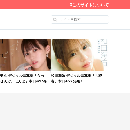
X
このサイトについて
美久 デジタル写真集「もっ
和田海佑 デジタル写真集「共犯
ぜんぶ、ほんと」本日4/27発
者」本日4/27発売！
！