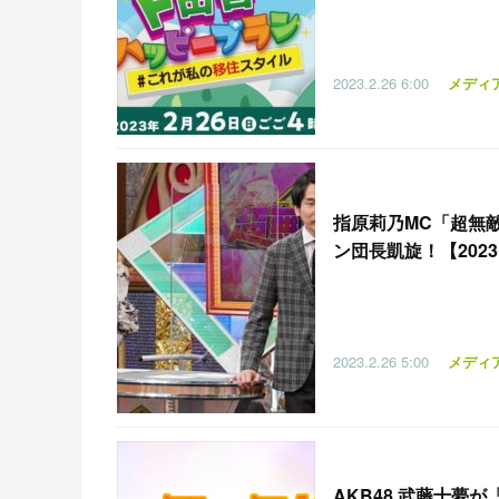
2023.2.26
6:00
メディ
指原莉乃MC「超無
ン団長凱旋！【2023.
2023.2.26
5:00
メディ
AKB48 武藤十夢が「