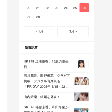
20
21
22
23
24
25
26
27
28
« 1月
3月 »
新着記事
HKT48 江浦優香、15歳の誕生
日
石川花音、田野優花、グラビア
掲載！デジタル写真集も！
「FRIDAY 2026年 5/15・22 合
併号」本日5/1発売！
山内鈴蘭、結婚を発表！
SKE48 篠原京香、和田海佑が