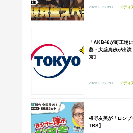
2023.2.26
8:00
メディ
「
AKB48が町工
葵・大盛真歩が出演！ナ
京】
2023.2.26
7:00
メディ
板野友美が「ロンブー淳
TBS】