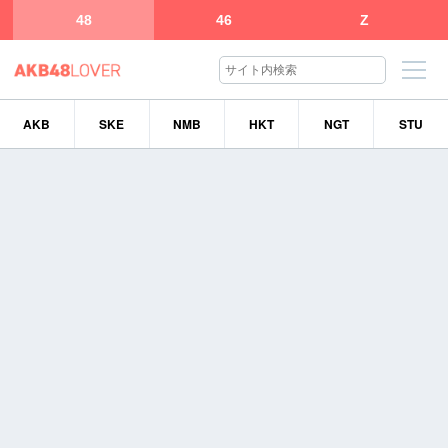
48
46
Z
AKB
SKE
NMB
HKT
NGT
STU