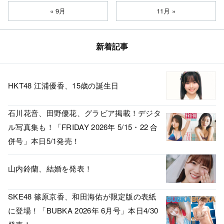
« 9月
11月 »
新着記事
HKT48 江浦優香、15歳の誕生日
石川花音、田野優花、グラビア掲載！デジタ
ル写真集も！「FRIDAY 2026年 5/15・22 合
併号」本日5/1発売！
山内鈴蘭、結婚を発表！
SKE48 篠原京香、和田海佑が限定版の表紙
に登場！「BUBKA 2026年 6月号」本日4/30