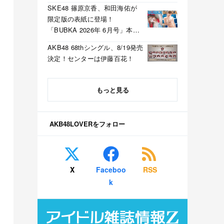
SKE48 篠原京香、和田海佑が
限定版の表紙に登場！
「BUBKA 2026年 6月号」本日
4/30発売！
AKB48 68thシングル、8/19発売
決定！センターは伊藤百花！
もっと見る
AKB48LOVERをフォロー
X
Faceboo
RSS
k