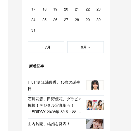
17
18
19
20
21
22
23
24
25
26
27
28
29
30
31
« 7月
9月 »
新着記事
HKT48 江浦優香、15歳の誕生
日
石川花音、田野優花、グラビア
掲載！デジタル写真集も！
「FRIDAY 2026年 5/15・22 合
併号」本日5/1発売！
山内鈴蘭、結婚を発表！