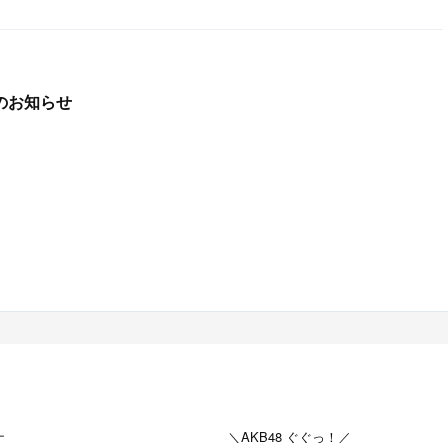
らのお知らせ
ナ
＼AKB48 ぐぐっ！／