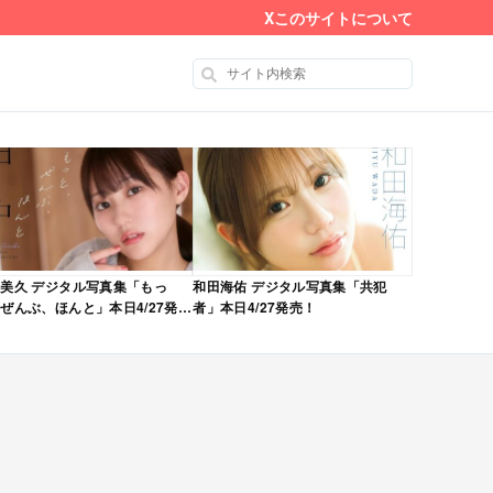
X
このサイトについて
美久 デジタル写真集「もっ
和田海佑 デジタル写真集「共犯
ぜんぶ、ほんと」本日4/27発
者」本日4/27発売！
！