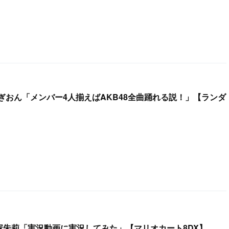
ぎおん「メンバー4人揃えばAKB48全曲踊れる説！」【ランダ
石塚朱莉「実況動画に実況してみた」【マリオカート8DX】