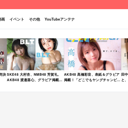
動画
イベント
その他
YouTubeアンテナ
発売決
SKE48 大村杏、NMB48 芳賀礼、
AKB48 髙橋彩音、表紙＆グラビア
田中
AKB48 渡邉葵心、グラビア掲載！
掲載！「どこでもヤングチャンピオ
と、
限定表紙版も！「B.L.T. 2026年 6
ン 2026年 5月号」本日4/28発売！
売
月号」本日4/28発売！