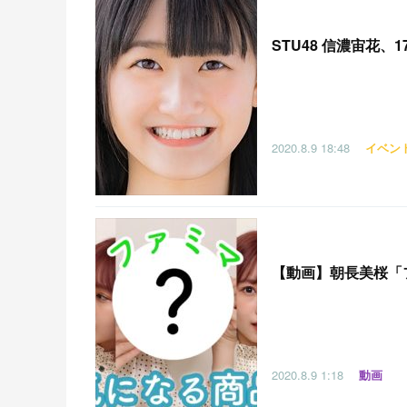
STU48 信濃宙花、
2020.8.9
18:48
イベン
【
動画】朝長美桜「
2020.8.9
1:18
動画