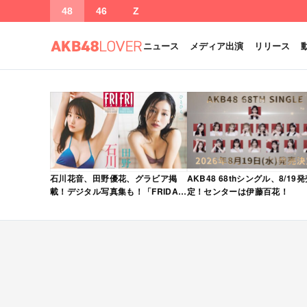
48
46
Z
ニュース
メディア出演
リリース
石川花音、田野優花、グラビア掲
AKB48 68thシングル、8/19
載！デジタル写真集も！「FRIDAY
定！センターは伊藤百花！
2026年 5/15・22 合併号」本日5/1
発売！