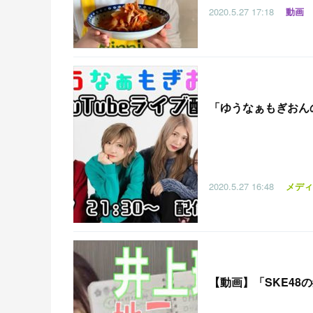
2020.5.27
17:18
動画
「
ゆうなぁもぎおんの集
2020.5.27
16:48
メディ
【
動画】「SKE48