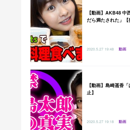
【
動画】AKB48
だら満たされた」【
2020.5.27
19:48
動画
【
動画】島崎遥香「
止】
2020.5.27
19:18
動画