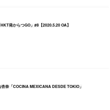
T発からつGO」#8【2020.5.20 OA】
杏奈「COCINA MEXICANA DESDE TOKIO」