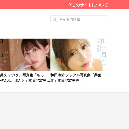
X
このサイトについて
美久 デジタル写真集「もっ
和田海佑 デジタル写真集「共犯
ぜんぶ、ほんと」本日4/27発
者」本日4/27発売！
！