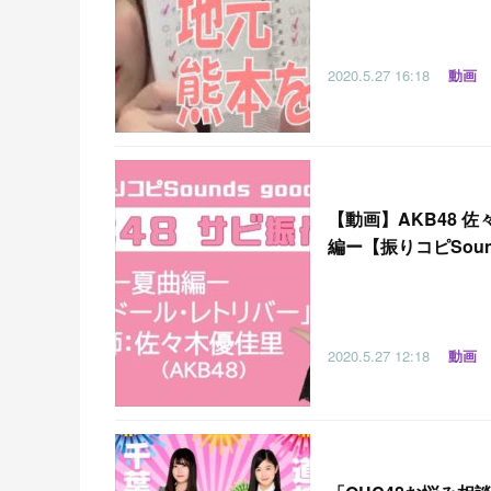
2020.5.27
16:18
動画
【
動画】AKB48 
編ー【振りコピSound
2020.5.27
12:18
動画