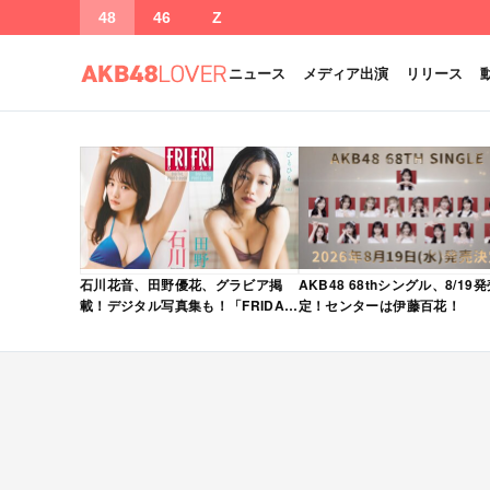
48
46
Z
ニュース
メディア出演
リリース
石川花音、田野優花、グラビア掲
AKB48 68thシングル、8/19
載！デジタル写真集も！「FRIDAY
定！センターは伊藤百花！
2026年 5/15・22 合併号」本日5/1
発売！