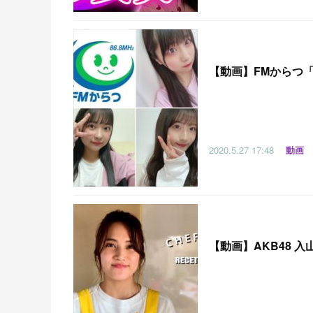
【
動画】FMからつ「HK
2020.5.27
17:48
動画
【
動画】AKB48 入山