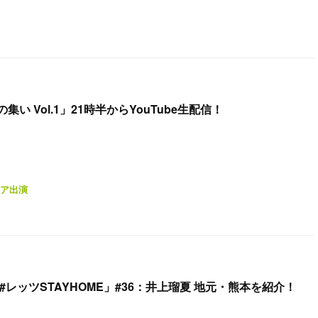
い Vol.1」21時半からYouTube生配信！
ア出演
の#レッツSTAYHOME」#36：井上瑠夏 地元・熊本を紹介！