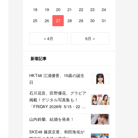
18
19
20
21
22
23
24
25
26
27
28
29
30
31
« 4月
6月 »
新着記事
HKT48 江浦優香、15歳の誕生
日
石川花音、田野優花、グラビア
掲載！デジタル写真集も！
「FRIDAY 2026年 5/15・22 合
併号」本日5/1発売！
山内鈴蘭、結婚を発表！
SKE48 篠原京香、和田海佑が