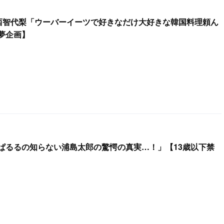
 中西智代梨「ウーバーイーツで好きなだけ大好きな韓国料理頼ん
夢企画】
ぱるるの知らない浦島太郎の驚愕の真実…！」【13歳以下禁