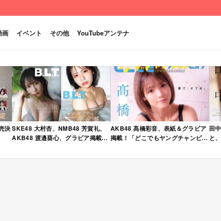
動画
イベント
その他
YouTubeアンテナ
発売決
SKE48 大村杏、NMB48 芳賀礼、
AKB48 髙橋彩音、表紙＆グラビア
田中
AKB48 渡邉葵心、グラビア掲載！
掲載！「どこでもヤングチャンピオ
と、
限定表紙版も！「B.L.T. 2026年 6
ン 2026年 5月号」本日4/28発売！
売
月号」本日4/28発売！