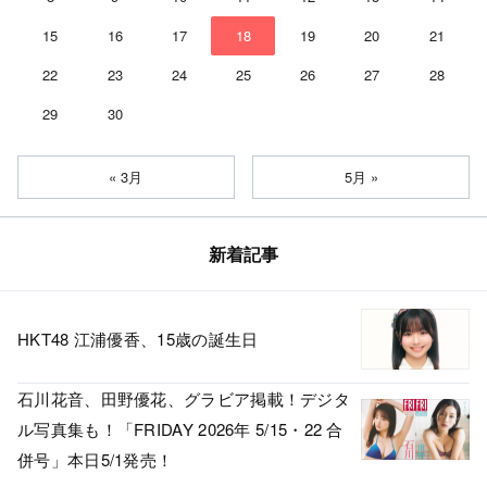
15
16
17
18
19
20
21
22
23
24
25
26
27
28
29
30
« 3月
5月 »
新着記事
HKT48 江浦優香、15歳の誕生日
石川花音、田野優花、グラビア掲載！デジタ
ル写真集も！「FRIDAY 2026年 5/15・22 合
併号」本日5/1発売！