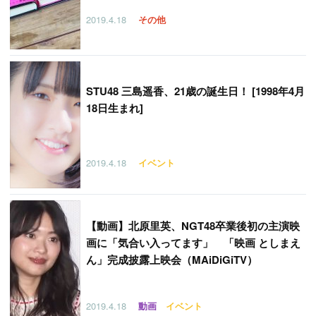
2019.4.18
その他
STU48 三島遥香、21歳の誕生日！ [1998年4月
18日生まれ]
2019.4.18
イベント
【
動画】北原里英、NGT48卒業後初の主演映
画に「気合い入ってます」 「映画 としまえ
ん」完成披露上映会（MAiDiGiTV）
2019.4.18
動画
イベント