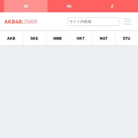
48
46
Z
AKB
SKE
NMB
HKT
NGT
STU