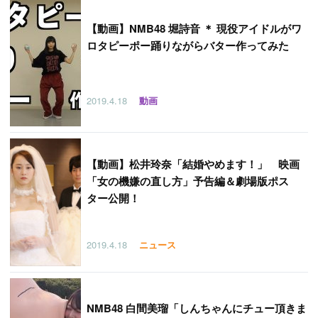
【
動画】NMB48 堀詩音 ＊ 現役アイドルがワ
ロタピーポー踊りながらバター作ってみた
2019.4.18
動画
【
動画】松井玲奈「結婚やめます！」 映画
「女の機嫌の直し方」予告編＆劇場版ポス
ター公開！
2019.4.18
ニュース
NMB48 白間美瑠「しんちゃんにチュー頂きま