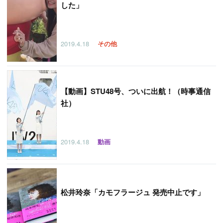
した」
2019.4.18
その他
【
動画】STU48号、ついに出航！（時事通信
社）
2019.4.18
動画
松井玲奈「カモフラージュ 発売中止です」