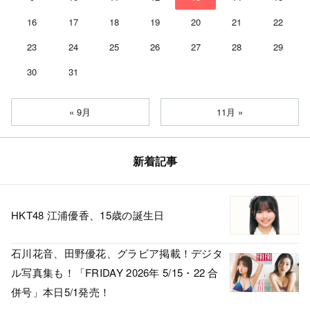
16
17
18
19
20
21
22
23
24
25
26
27
28
29
30
31
« 9月
11月 »
新着記事
HKT48 江浦優香、15歳の誕生日
石川花音、田野優花、グラビア掲載！デジタ
ル写真集も！「FRIDAY 2026年 5/15・22 合
併号」本日5/1発売！