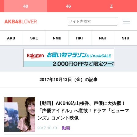
48
46
Z
AKB
SKE
NMB
HKT
NGT
STU
2017年10月13日（金）の記事
【
動画】AKB48込山榛香、声優に大抜擢！
「声優アイドル」へ意欲！ドラマ『ヒューマ
ンズ』コメント映像
2017.10.13
動画