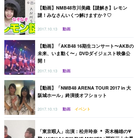
【
動画】NMB48市川美織【謎解き】レモン
謎！みなさんいくつ解けますか？♡
2017.10.13
動画
【
動画】「AKB48 16期生コンサート〜AKBの
未来、いま動く〜」DVDダイジェスト映像公
開！
2017.10.13
動画
【
動画】「NMB48 ARENA TOUR 2017 in 大
阪城ホール」終演後オフショット
2017.10.13
動画
イベント
「
東京暇人」出演：松井玲奈 ＊ 斉木楠雄のΨ