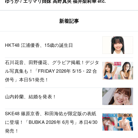
ゆうか / エリマリ姉妹 髙野真央 福井梨莉華 etc.
新着記事
HKT48 江浦優香、15歳の誕生日
石川花音、田野優花、グラビア掲載！デジタ
ル写真集も！「FRIDAY 2026年 5/15・22 合
併号」本日5/1発売！
山内鈴蘭、結婚を発表！
SKE48 篠原京香、和田海佑が限定版の表紙
に登場！「BUBKA 2026年 6月号」本日4/30
発売！