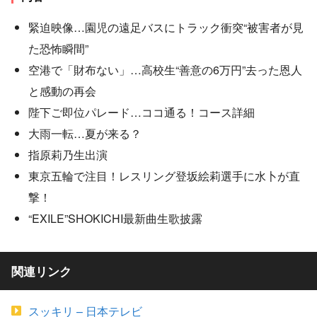
緊迫映像…園児の遠足バスにトラック衝突“被害者が見
た恐怖瞬間”
空港で「財布ない」…高校生“善意の6万円”去った恩人
と感動の再会
陛下ご即位パレード…ココ通る！コース詳細
大雨一転…夏が来る？
指原莉乃生出演
東京五輪で注目！レスリング登坂絵莉選手に水卜が直
撃！
“EXILE”SHOKICHI最新曲生歌披露
関連リンク
スッキリ – 日本テレビ