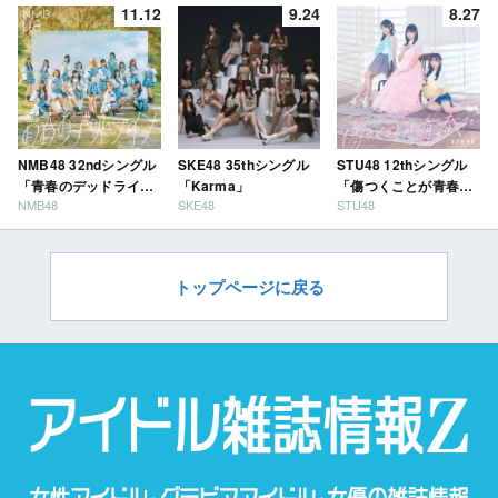
11.12
9.24
8.27
NMB48 32ndシングル
SKE48 35thシングル
STU48 12thシングル
「青春のデッドライ
「Karma」
「傷つくことが青春
NMB48
SKE48
STU48
ン」
だ」
トップページに戻る