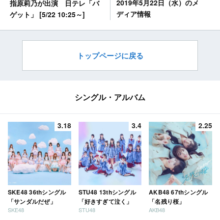
2019年5月22日（水）のメ
指原莉乃が出演 日テレ「バ
ディア情報
ゲット」 [5/22 10:25～]
トップページに戻る
シングル・アルバム
3.18
3.4
2.25
SKE48 36thシングル
STU48 13thシングル
AKB48 67thシングル
「サンダルだぜ」
「好きすぎて泣く」
「名残り桜」
SKE48
STU48
AKB48