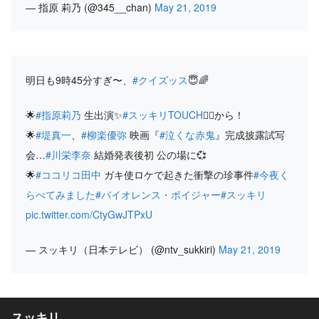
— 指原 莉乃 (@345__chan)
May 21, 2019
明日も9時45分すぎ〜、
#クイズッス
😇🌈
🌟
#指原莉乃
生出演✨
#スッキリTOUCH
👆🏻から！
🌟
#堤真一
、
#柳楽優弥
映画『
#泣くな赤鬼
』完成披露試写
会…
#川栄李奈
結婚発表後初 公の場に💞
🌟
#ココリコ田中
ガキ使ロケで起きた衝撃の珍事件
#今夜く
らべてみました
#バイオレンス・ボイジャー
#スッキリ
pic.twitter.com/CtyGwJTPxU
— スッキリ（日本テレビ） (@ntv_sukkiri)
May 21, 2019
スッキリ