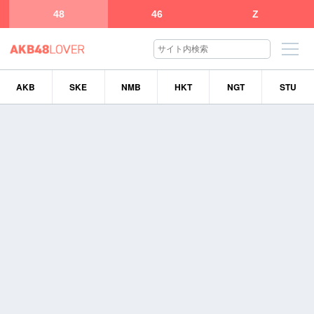
48
46
Z
AKB
SKE
NMB
HKT
NGT
STU