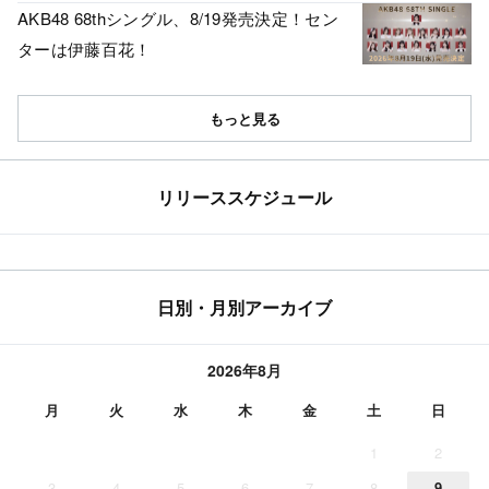
AKB48 68thシングル、8/19発売決定！セン
ターは伊藤百花！
もっと見る
リリーススケジュール
日別・月別アーカイブ
2026年8月
月
火
水
木
金
土
日
1
2
3
4
5
6
7
8
9