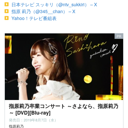
日本テレビ スッキリ（@ntv_sukkiri） – X
指原 莉乃（@345__chan） – X
Yahoo！テレビ番組表
指原莉乃卒業コンサート ～さよなら、指原莉乃
～ [DVD][Blu-ray]
発売日：2019年8月7日（水）
指原莉乃