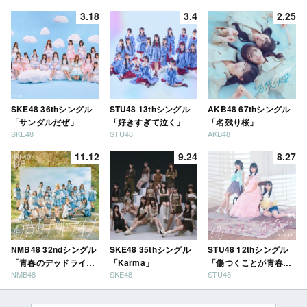
3.18
3.4
2.25
SKE48 36thシングル
STU48 13thシングル
AKB48 67thシングル
「サンダルだぜ」
「好きすぎて泣く」
「名残り桜」
SKE48
STU48
AKB48
11.12
9.24
8.27
NMB48 32ndシングル
SKE48 35thシングル
STU48 12thシングル
「青春のデッドライ
「Karma」
「傷つくことが青春
NMB48
SKE48
STU48
ン」
だ」