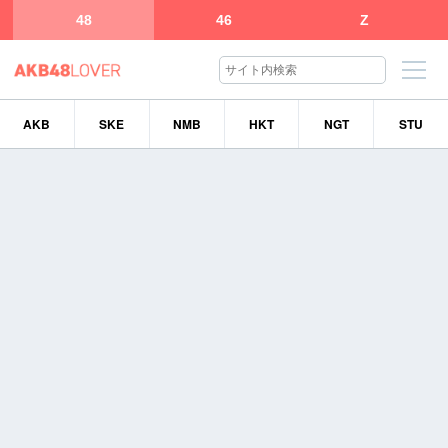
48
46
Z
AKB
SKE
NMB
HKT
NGT
STU