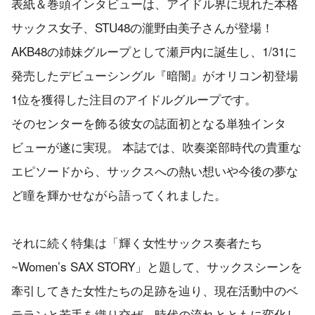
表紙＆巻頭インタビューは、アイドル界に現れた本格
サックス女子、STU48の瀧野由美子さんが登場！
AKB48の姉妹グループとして瀬戸内に誕生し、1/31に
発売したデビューシングル『暗闇』がオリコン初登場
1位を獲得した注目のアイドルグループです。
そのセンターを飾る彼女の誌面初となる単独インタ
ビューが遂に実現。 本誌では、吹奏楽部時代の貴重な
エピソードから、サックスへの熱い想いや今後の夢な
ど瞳を輝かせながら語ってくれました。
それに続く特集は「輝く女性サックス奏者たち
~Women’s SAX STORY」と題して、サックスシーンを
牽引してきた女性たちの足跡を辿り、現在活動中のベ
テランと若手を織り交ぜ、時代の流れとともに変化し