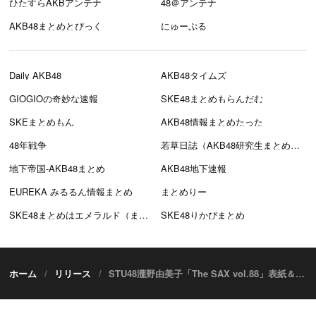
ひたすらAKBアンテナ
48＠アンテナ
AKB48まとめとぴっく
にゅーぷる
Daily AKB48
AKB48タイムズ
GIOGIOの奇妙な速報
SKE48まとめもらんだむ
SKEまとめもん
AKB48情報まとめたった
48年戦争
若草日誌（AKB48研究生まとめブログ）
地下帝国-AKB48まとめ
AKB48地下速報
EUREKA みるるん情報まとめ
まとめりー
SKE48まとめはエメラルド（まとえめ）
SKE48りかぴまとめ
ホーム
リリース
STU48瀧野由美子「The SAX vol.88」表紙＆巻頭インタビュー掲載！ [3/24発売]