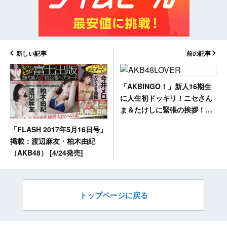
新しい記事
前の記事
「AKBINGO！」新人16期生
に人生初ドッキリ！ニセさん
ま＆たけしに緊張の挨拶！
[4/25 24:59～]
「FLASH 2017年5月16日号」
掲載：渡辺麻友・柏木由紀
（AKB48） [4/24発売]
トップページに戻る