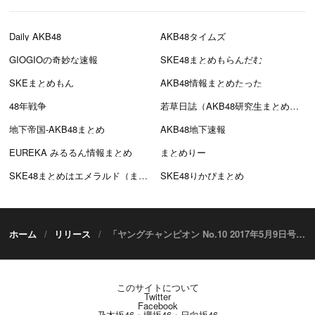
Daily AKB48
AKB48タイムズ
GIOGIOの奇妙な速報
SKE48まとめもらんだむ
SKEまとめもん
AKB48情報まとめたった
48年戦争
若草日誌（AKB48研究生まとめブログ）
地下帝国-AKB48まとめ
AKB48地下速報
EUREKA みるるん情報まとめ
まとめりー
SKE48まとめはエメラルド（まとえめ）
SKE48りかぴまとめ
ホーム
リリース
「ヤングチャンピオン No.10 2017年5月9日号」本日発売！ 表紙：増田有華
このサイトについて
Twitter
Facebook
乃木坂46・欅坂46・日向坂46