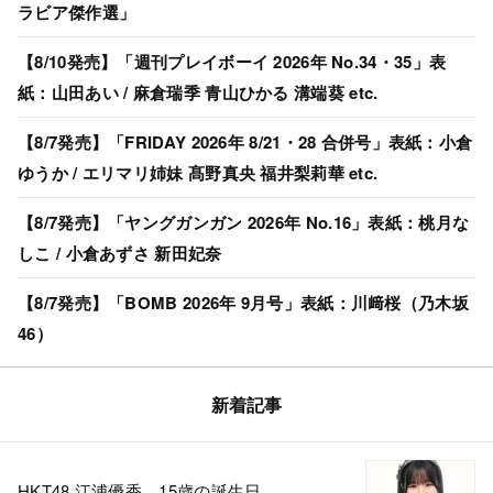
ラビア傑作選」
【8/10発売】「週刊プレイボーイ 2026年 No.34・35」表
紙：山田あい / 麻倉瑞季 青山ひかる 溝端葵 etc.
【8/7発売】「FRIDAY 2026年 8/21・28 合併号」表紙：小倉
ゆうか / エリマリ姉妹 髙野真央 福井梨莉華 etc.
【8/7発売】「ヤングガンガン 2026年 No.16」表紙：桃月な
しこ / 小倉あずさ 新田妃奈
【8/7発売】「BOMB 2026年 9月号」表紙：川﨑桜（乃木坂
46）
新着記事
HKT48 江浦優香、15歳の誕生日