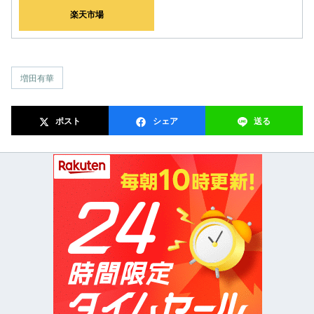
楽天市場
増田有華
ポスト
シェア
送る