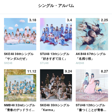
シングル・アルバム
3.18
3.4
2.25
SKE48 36thシングル
STU48 13thシングル
AKB48 67thシングル
「サンダルだぜ」
「好きすぎて泣く」
「名残り桜」
SKE48
STU48
AKB48
11.12
9.24
8.27
NMB48 32ndシングル
SKE48 35thシングル
STU48 12thシングル
「青春のデッドライ
「Karma」
「傷つくことが青春