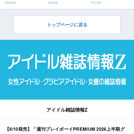
NMB48
SKE48
STU48
ン」
だ」
トップページに戻る
アイドル雑誌情報Z
【8/10発売】「週刊プレイボーイPREMIUM 2026上半期グ