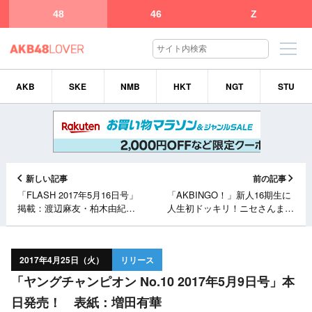
48
46
Z
AKB
SKE
NMB
HKT
NGT
STU
新しい記事
前の記事
「FLASH 2017年5月16日号」
「AKBINGO！」新人16期生に
掲載：渡辺麻友・柏木由紀
人生初ドッキリ！ニセさんま＆
（AKB48） [4/24発売]
たけしに緊張の挨拶！ [4/25
24:59～]
2017年4月25日（火）
リリース
「ヤングチャンピオン No.10 2017年5月9日号」本
日発売！ 表紙：増田有華