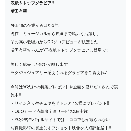
表紙＆トップグラビア!!
増田有華
AKB48の卒業からはや5年。
現在、ミュージカルから映画まで幅広く活躍し、
その高い歌唱力からCDソロデビューが決定した
増田有華ちゃんがYC表紙＆トップグラビアに登場です！！
美しく成長した歌姫が醸し出す
ラグジュジュアリー感あふれるグラビアをご覧あれ♪
今号はYCだけの特製プレゼントや企画を盛りだくさんで実
施中!!
・サイン入り生チェキをドドンと7名様にプレゼント!!
・QUOカード応募者全員サービス3種実施
・YC公式モバイルサイトでは、ココでしか観られない
写真撮影時の貴重なオフショット映像を大好評配信中!!