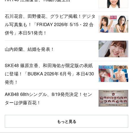
石川花音、田野優花、グラビア掲載！デジタ
ル写真集も！「FRIDAY 2026年 5/15・22 合
併号」本日5/1発売！
山内鈴蘭、結婚を発表！
SKE48 篠原京香、和田海佑が限定版の表紙
に登場！「BUBKA 2026年 6月号」本日4/30
発売！
AKB48 68thシングル、8/19発売決定！セン
ターは伊藤百花！
もっと見る