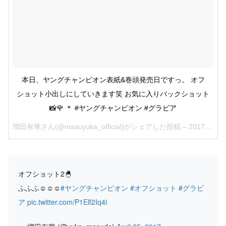
本日、ヤングチャンピオン表紙&巻頭発売日ですっ。 オフ
ショット小出しにしていきます笑 お気に入りバックショット
📸🌹 ＊ #ヤングチャンピオン #グラビア
増田有華さん(@masuyuka_official)がシェアした投稿 –
2017 4月 24 6:48午後 PDT
オフショット2🐣
ふふふ☺️☺️☺️
#ヤングチャンピオン
#オフショット
#グラビ
ア
pic.twitter.com/P1Elf2Iq4i