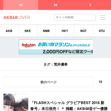
48
46
Z
AKB
SKE
NMB
HKT
NGT
STU
タグ：荒井優希
16
前
「
FLASHスペシャル グラビアBEST 2018 新
春号」本日発売！ ＊ 掲載：AKB48音ゲー優勝