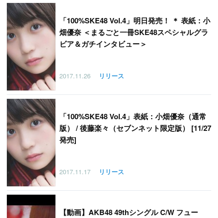
「
100%SKE48 Vol.4」明日発売！ ＊ 表紙：小
畑優奈 ＜まるごと一冊SKE48スペシャルグラ
ビア＆ガチインタビュー＞
2017.11.26
リリース
「
100%SKE48 Vol.4」表紙：小畑優奈（通常
版） / 後藤楽々（セブンネット限定版） [11/27
発売]
2017.11.17
リリース
【
動画】AKB48 49thシングル C/W フュー