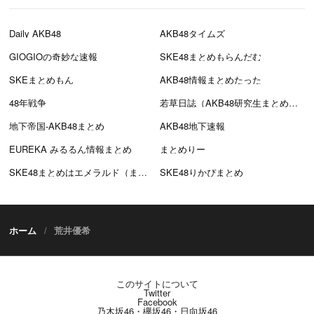
Daily AKB48
AKB48タイムズ
GIOGIOの奇妙な速報
SKE48まとめもらんだむ
SKEまとめもん
AKB48情報まとめたった
48年戦争
若草日誌（AKB48研究生まとめブログ）
地下帝国-AKB48まとめ
AKB48地下速報
EUREKA みるるん情報まとめ
まとめりー
SKE48まとめはエメラルド（まとえめ）
SKE48りかぴまとめ
ホーム
荒井優希
このサイトについて
Twitter
Facebook
乃木坂46・欅坂46・日向坂46