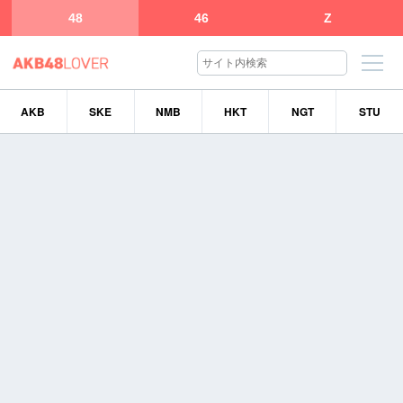
48
46
Z
AKB
SKE
NMB
HKT
NGT
STU