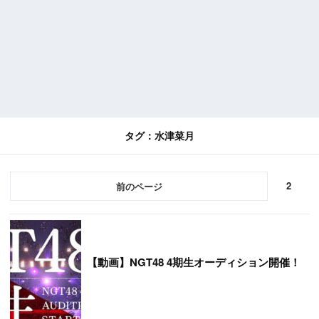
タグ：水津菜月
2
前
【
動画】NGT48 4期生オーディション開催！