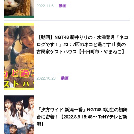
2022.11.6
動画
【
動画】NGT48 新井りりの・水津菜月「ネコ
ログです！」#3：7匹のネコと過ごす 山奥の
古民家ゲストハウス【十日町市・やまねこ】
2022.10.23
動画
「
夕方ワイド 新潟一番」NGT48 3期生の初舞
台に密着！【2022.8.9 15:48〜 TeNYテレビ新
潟】