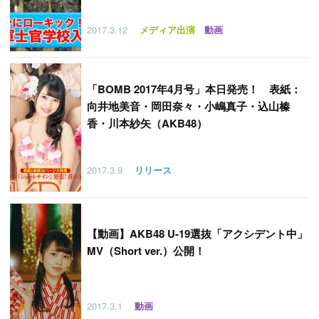
2017.3.12
メディア出演
動画
「
BOMB 2017年4月号」本日発売！ 表紙：
向井地美音・岡田奈々・小嶋真子・込山榛
香・川本紗矢（AKB48）
2017.3.9
リリース
【
動画】AKB48 U-19選抜「アクシデント中」
MV（Short ver.）公開！
2017.3.1
動画