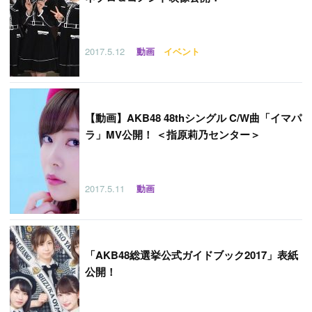
2017.5.12
動画
イベント
【
動画】AKB48 48thシングル C/W曲「イマパ
ラ」MV公開！ ＜指原莉乃センター＞
2017.5.11
動画
「
AKB48総選挙公式ガイドブック2017」表紙
公開！