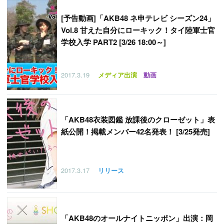
[予告動画]「AKB48 ネ申テレビ シーズン24」
Vol.8 甘えた自分にローキック！タイ陸軍士官
学校入学 PART2 [3/26 18:00～]
2017.3.19
メディア出演
動画
「
AKB48衣装図鑑 放課後のクローゼット」表
紙公開！掲載メンバー42名発表！ [3/25発売]
2017.3.17
リリース
「
AKB48のオールナイトニッポン」出演：岡