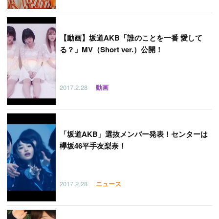
【
動画】坂道AKB「誰のことを一番 愛して
る？」MV（Short ver.）公開！
2017.2.28
動画
「
坂道AKB」選抜メンバー発表！センターは
欅坂46平手友梨奈！
2017.2.28
ニュース