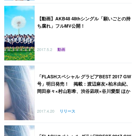
【
動画】AKB48 48thシングル「願いごとの持
ち腐れ」フルMV公開！
2017.5.2
動画
「
FLASHスペシャル グラビアBEST 2017 GW
号」明日発売！ 掲載：渡辺麻友×柏木由紀、
岡田奈々×村山彩希、渋谷凪咲×谷川愛梨 ほか
2017.4.20
リリース