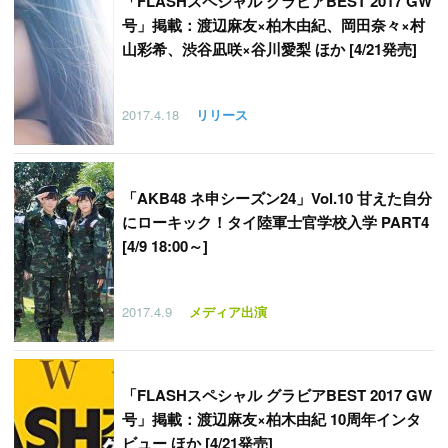
「
FLASHスペシャル グラビアBEST 2017 GW
号」掲載：渡辺麻友×柏木由紀、岡田奈々×村
山彩希、渋谷凪咲×谷川愛梨 ほか [4/21発売]
2017.4.18
リリース
「
AKB48 ネ申シーズン24」Vol.10 甘えた自分
にローキック！タイ陸軍士官学校入学 PART4
[4/9 18:00～]
2017.4.9
メディア出演
「
FLASHスペシャル グラビアBEST 2017 GW
号」掲載：渡辺麻友×柏木由紀 10周年インタ
ビュー ほか [4/21発売]