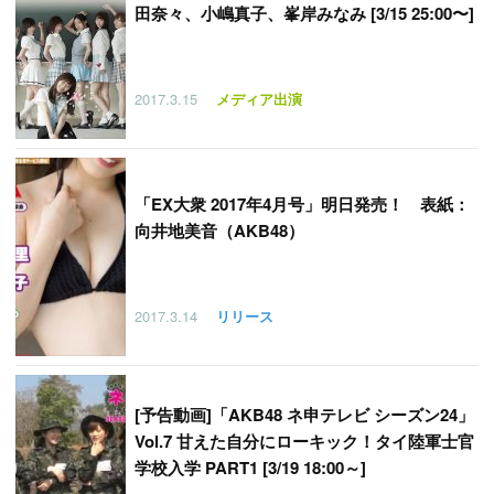
田奈々、小嶋真子、峯岸みなみ [3/15 25:00〜]
2017.3.15
メディア出演
「
EX大衆 2017年4月号」明日発売！ 表紙：
向井地美音（AKB48）
2017.3.14
リリース
[予告動画]「AKB48 ネ申テレビ シーズン24」
Vol.7 甘えた自分にローキック！タイ陸軍士官
学校入学 PART1 [3/19 18:00～]