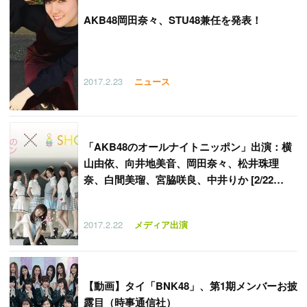
AKB48岡田奈々、STU48兼任を発表！
2017.2.23
ニュース
「
AKB48のオールナイトニッポン」出演：横
山由依、向井地美音、岡田奈々、松井珠理
奈、白間美瑠、宮脇咲良、中井りか [2/22
25:00〜]
2017.2.22
メディア出演
【
動画】タイ「BNK48」、第1期メンバーお披
露目（時事通信社）