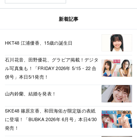
新着記事
HKT48 江浦優香、15歳の誕生日
石川花音、田野優花、グラビア掲載！デジタ
ル写真集も！「FRIDAY 2026年 5/15・22 合
併号」本日5/1発売！
山内鈴蘭、結婚を発表！
SKE48 篠原京香、和田海佑が限定版の表紙
に登場！「BUBKA 2026年 6月号」本日4/30
発売！