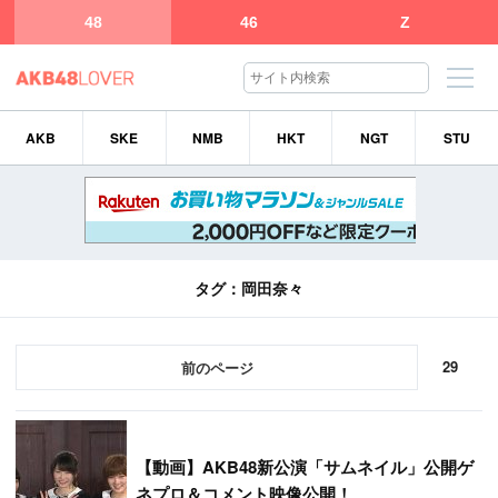
48
46
Z
AKB
SKE
NMB
HKT
NGT
STU
タグ：岡田奈々
29
前
【
動画】AKB48新公演「サムネイル」公開ゲ
ネプロ＆コメント映像公開！