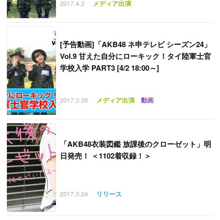
2017.4.2
メディア出演
[予告動画]「AKB48 ネ申テレビ シーズン24」
Vol.9 甘えた自分にローキック！タイ陸軍士官
学校入学 PART3 [4/2 18:00～]
2017.3.26
メディア出演
動画
「
AKB48衣装図鑑 放課後のクローゼット」明
日発売！ ＜1102着収録！＞
2017.3.24
リリース