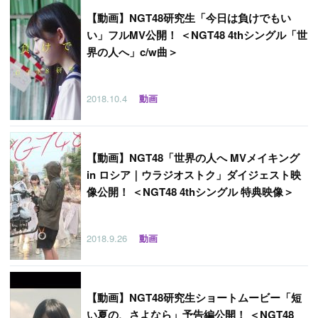
【
動画】NGT48研究生「今日は負けでもい
い」フルMV公開！ ＜NGT48 4thシングル「世
界の人へ」c/w曲＞
2018.10.4
動画
【
動画】NGT48「世界の人へ MVメイキング
in ロシア｜ウラジオストク」ダイジェスト映
像公開！ ＜NGT48 4thシングル 特典映像＞
2018.9.26
動画
【
動画】NGT48研究生ショートムービー「短
い夏の、さよなら」予告編公開！ ＜NGT48