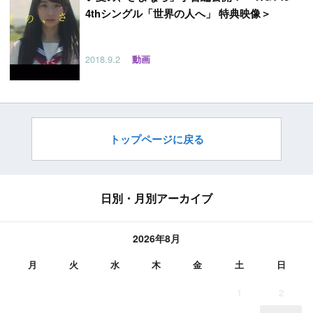
4thシングル「世界の人へ」 特典映像＞
2018.9.2
動画
トップページに戻る
日別・月別アーカイブ
2026年8月
月
火
水
木
金
土
日
1
2