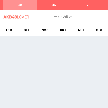
48
46
Z
AKB
SKE
NMB
HKT
NGT
STU