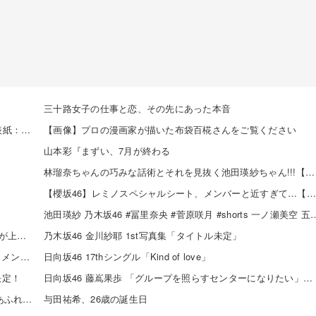
三十路女子の仕事と恋、その先にあった本音
【8/6発売】「週刊少年チャンピオン 2026年 36・37号」表紙：賀喜遥香（乃木坂46）
【画像】プロの漫画家が描いた布袋百椛さんをご覧ください
山本彩『まずい、7月が終わる
林瑠奈ちゃんの巧みな話術とそれを見抜く池田瑛紗ちゃん!!!【乃木坂46】
【櫻坂46】レミノスペシャルシート、メンバーと近すぎて…【全国ツアー2026】
池田瑛紗 乃木坂46 #冨里奈央 #菅原咲月 #shorts 一ノ瀬
賀喜遥香ちゃんが描いた映画「アンパンマン」のイラストが上手すぎる！！！【乃木坂46】
乃木坂46 金川紗耶 1st写真集「タイトル未定」
SKE48×WEGO 訪店イベント『TEEシャツだぜ！』開催！メンバーが大須店でコーディネート【SNSまとめ】
日向坂46 17thシングル「Kind of love」
演決定！
日向坂46 藤嶌果歩 「グループを照らすセンターになりたい」何倍もキラキラしたかほりんが降臨【坂道の火曜日】
伊藤虹々美さんの制服TikTok3連発が可愛すぎる！青春感あふれるダンス動画に注目✨
与田祐希、26歳の誕生日