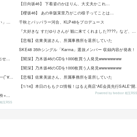
【日向坂46】 下着姿のかほりん、大丈夫かこれ…
【櫻坂46】 あの幸阪茉里乃がこの様子ってことは...
日向坂46 藤嶌果歩 「グループを照らすセンターになりたい」何倍もキラキラしたかほりんが降臨【坂道の...
千秋とパッパラー河合、KLP48をプロデュース
『大好きな すだゆりさんが 観に来てくれました????』など、サマーツアー 2026年8月2日（日）...
【悲報】佐東美波さん、所属事務所を退所していた
SKE48 35thシングル「Karma」選抜メンバー 収録内容が発表！
【悲報】ゼスト「SKEオタからコンサートのDVD.Blu-ray出せって言われたが2千かかるしペイで...
【闇深】乃木坂46のCDを1000枚買う人発見wwwwwwww
【闇深】乃木坂46のCDを1000枚買う人発見wwwwwwww
【速報】チーム8 歌田初夏さんの初水着グラビアｷﾀ━━━━(ﾟ∀ﾟ)━━━━!!
【悲報】佐東美波さん、所属事務所を退所していた
【1/14】本日のももクロ情報！はるえ商店“AE会
Powered by livedoor 相互RS
8/16発売「EX大衆 2019年9月号」掲載：向井地美音×西川怜×山内瑞葵（AKB48）、村瀬紗英...
or 相互RSS