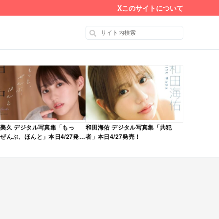
X
このサイトについて
美久 デジタル写真集「もっ
和田海佑 デジタル写真集「共犯
ぜんぶ、ほんと」本日4/27発
者」本日4/27発売！
！