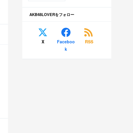
S
AKB48LOVERをフォロー
X
Faceboo
RSS
k