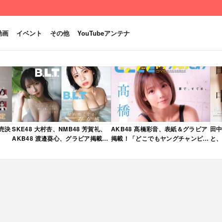
動画
イベント
その他
YouTubeアンテナ
発売決
SKE48 大村杏、NMB48 芳賀礼、
AKB48 髙橋彩音、表紙＆グラビア
田中
AKB48 渡邉葵心、グラビア掲載！
掲載！「どこでもヤングチャンピオ
と、
限定表紙版も！「B.L.T. 2026年 6
ン 2026年 5月号」本日4/28発売！
売
月号」本日4/28発売！