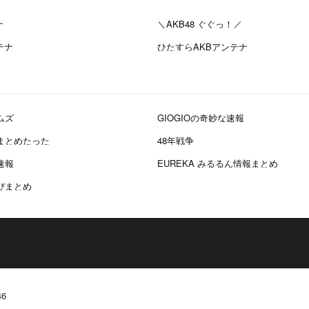
ナ
＼AKB48 ぐぐっ！／
テナ
ひたすらAKBアンテナ
ムズ
GIOGIOの奇妙な速報
報まとめたった
48年戦争
速報
EUREKA みるるん情報まとめ
かぴまとめ
6