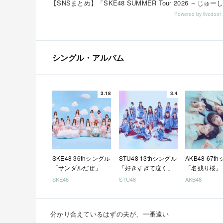
Powered by livedo
シングル・アルバム
3.18
3.4
SKE48 36thシングル
STU48 13thシングル
AKB48 67t
「サンダルだぜ」
「好きすぎて泣く」
「名残り桜」
SKE48
STU48
AKB48
分かり合えているはずの夫が、一番遠い