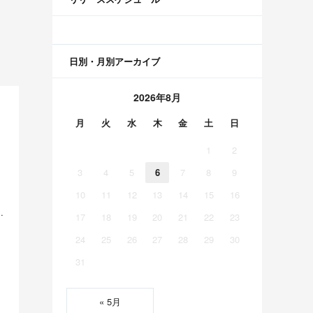
日別・月別アーカイブ
2026年8月
月
火
水
木
金
土
日
1
2
3
4
5
6
7
8
9
10
11
12
13
14
15
16
美空 五百城茉央 瀬戸口心月 奥の反応まとめ
17
18
19
20
21
22
23
24
25
26
27
28
29
30
31
« 5月