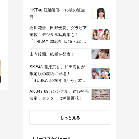
HKT48 江浦優香、15歳の誕生
日
石川花音、田野優花、グラビア
掲載！デジタル写真集も！
「FRIDAY 2026年 5/15・22 合
併号」本日5/1発売！
山内鈴蘭、結婚を発表！
SKE48 篠原京香、和田海佑が
限定版の表紙に登場！
「BUBKA 2026年 6月号」本日
4/30発売！
AKB48 68thシングル、8/19発売
決定！センターは伊藤百花！
もっと見る
リリーススケジュール