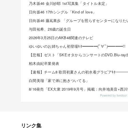
乃木坂46 金川紗耶 1st写真集「タイトル未定」
日向坂46 17thシングル「Kind of love」
与田祐希、26歳の誕生日
2026年3月25日のAKB48関連のテレビ
ゆいゆいのお姉ちゃん初登場ｷﾀ━━━━(ﾟ∀ﾟ)━━━━!!
柏木由紀卒業発表
白間美瑠「家で弟に抱きついてる」
Powered by livedo
リンク集