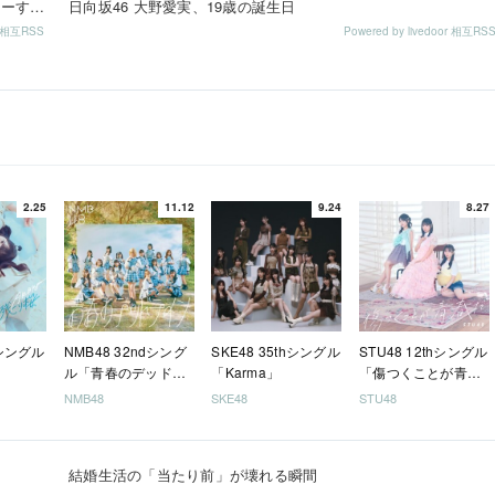
【SNSまとめ】「SKE48 SUMMER Tour 2026 ～じゅーしーすぷらっしゅ だぜ！～」東京公演 ベリー組 ...
日向坂46 大野愛実、19歳の誕生日
or 相互RSS
Powered by livedoor 相互RS
2.25
11.12
9.24
8.27
hシングル
NMB48 32ndシング
SKE48 35thシングル
STU48 12thシングル
ル「青春のデッドラ
「Karma」
「傷つくことが青春
イン」
だ」
NMB48
SKE48
STU48
結婚生活の「当たり前」が壊れる瞬間