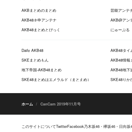
AKBまとめのまとめ
芸能アンテ
AKB48ネ申アンテナ
AKB@アン
AKB48まとめとぴっく
にゅーぷる
Daily AKB48
AKB48タイ
SKEまとめもん
AKB48情
地下帝国-AKB48まとめ
AKB48地下
SKE48まとめはエメラルド（まとえめ）
SKE48り
ホーム
CanCam 2019年11月号
このサイトについて
Twitter
Facebook
乃木坂46・欅坂46・日向坂4