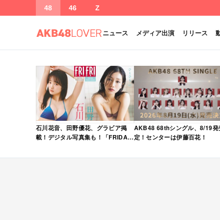
48
46
Z
ニュース
メディア出演
リリース
石川花音、田野優花、グラビア掲
AKB48 68thシングル、8/19
載！デジタル写真集も！「FRIDAY
定！センターは伊藤百花！
2026年 5/15・22 合併号」本日5/1
発売！