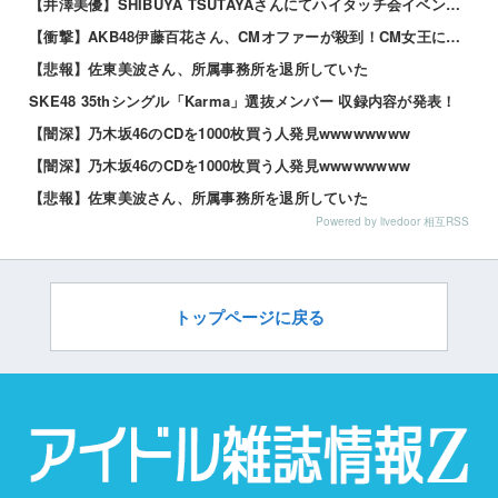
【井澤美優】SHIBUYA TSUTAYAさんにてハイタッチ会イベントが開催されます
【衝撃】AKB48伊藤百花さん、CMオファーが殺到！CM女王になるらしい？【いともも】
【悲報】佐東美波さん、所属事務所を退所していた
SKE48 35thシングル「Karma」選抜メンバー 収録内容が発表！
【闇深】乃木坂46のCDを1000枚買う人発見wwwwwwww
【闇深】乃木坂46のCDを1000枚買う人発見wwwwwwww
【悲報】佐東美波さん、所属事務所を退所していた
Powered by livedoor 相互RSS
トップページに戻る