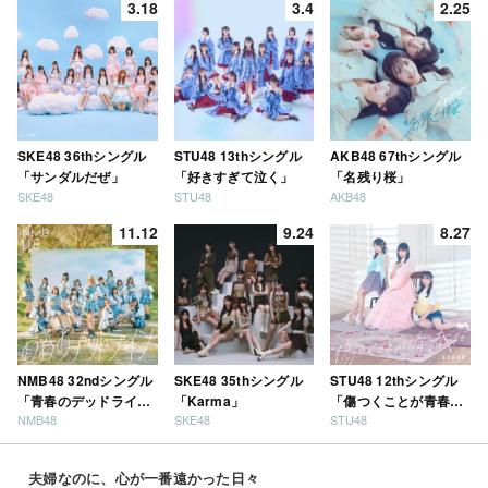
3.18
3.4
2.25
SKE48 36thシングル
STU48 13thシングル
AKB48 67thシングル
「サンダルだぜ」
「好きすぎて泣く」
「名残り桜」
SKE48
STU48
AKB48
11.12
9.24
8.27
NMB48 32ndシングル
SKE48 35thシングル
STU48 12thシングル
「青春のデッドライ
「Karma」
「傷つくことが青春
NMB48
SKE48
STU48
ン」
だ」
夫婦なのに、心が一番遠かった日々