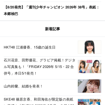
【8/20発売】「週刊少年チャンピオン 2026年 38号」表紙：
本郷柚巴
新着記事
HKT48 江浦優香、15歳の誕生日
石川花音、田野優花、グラビア掲載！デジタ
ル写真集も！「FRIDAY 2026年 5/15・22 合
併号」本日5/1発売！
山内鈴蘭、結婚を発表！
SKE48 篠原京香、和田海佑が限定版の表紙