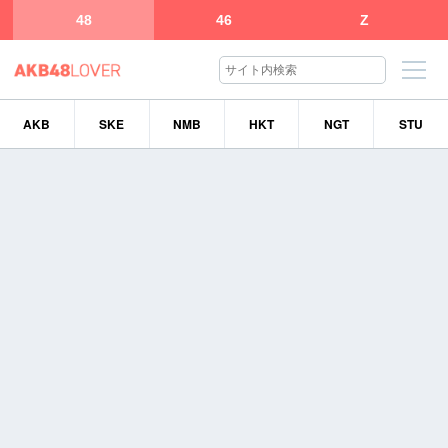
48
46
Z
AKB
SKE
NMB
HKT
NGT
STU