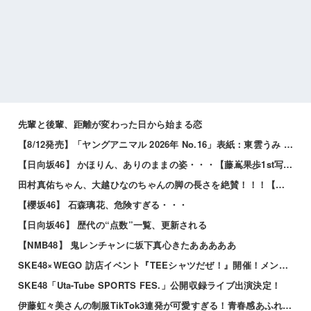
先輩と後輩、距離が変わった日から始まる恋
【8/12発売】「ヤングアニマル 2026年 No.16」表紙：東雲うみ / 虹咲カリナ
【日向坂46】 かほりん、ありのままの姿・・・【藤嶌果歩1st写真集】
田村真佑ちゃん、大越ひなのちゃんの脚の長さを絶賛！！！【乃木坂46】
【櫻坂46】 石森璃花、危険すぎる・・・
【日向坂46】 歴代の“点数”一覧、更新される
【NMB48】 鬼レンチャンに坂下真心きたあああああ
SKE48×WEGO 訪店イベント『TEEシャツだぜ！』開催！メンバーが大須店でコーディネート【SNSまとめ】
SKE48「Uta-Tube SPORTS FES.」公開収録ライブ出演決定！
伊藤虹々美さんの制服TikTok3連発が可愛すぎる！青春感あふれるダンス動画に注目✨