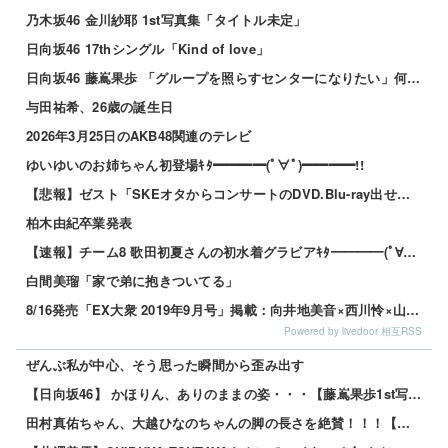
乃木坂46 金川紗耶 1st写真集「タイトル未定」
日向坂46 17thシングル「Kind of love」
日向坂46 藤嶌果歩 「グループを照らすセンターになりたい」何倍もキラキラしたかほりんが降臨【坂道の...
与田祐希、26歳の誕生日
2026年3月25日のAKB48関連のテレビ
ゆいゆいのお姉ちゃん初登場ｷﾀ━━━━(ﾟ∀ﾟ)━━━━!!
【悲報】ゼスト「SKEオタからコンサートのDVD.Blu-ray出せって言われたが2千かかるしペイで...
柏木由紀卒業発表
【速報】チーム8 歌田初夏さんの初水着グラビアｷﾀ━━━━(ﾟ∀ﾟ)━━━━!!
白間美瑠「家で弟に抱きついてる」
8/16発売「EX大衆 2019年9月号」掲載：向井地美音×西川怜×山内瑞葵（AKB48）、村瀬紗英...
Powered by livedoor 相互RSS
ぜんぶ私が中心、そう思った瞬間から歪み出す
【日向坂46】 かほりん、ありのままの姿・・・【藤嶌果歩1st写真集】
田村真佑ちゃん、大越ひなのちゃんの脚の長さを絶賛！！！【乃木坂46】