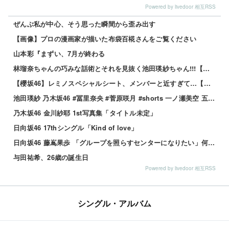
Powered by livedoor 相互RSS
ぜんぶ私が中心、そう思った瞬間から歪み出す
【画像】プロの漫画家が描いた布袋百椛さんをご覧ください
山本彩『まずい、7月が終わる
林瑠奈ちゃんの巧みな話術とそれを見抜く池田瑛紗ちゃん!!!【乃木坂46】
【櫻坂46】レミノスペシャルシート、メンバーと近すぎて…【全国ツアー2026】
池田瑛紗 乃木坂46 #冨里奈央 #菅原咲月 #shorts 一ノ瀬美空 五百城茉央 瀬戸口心月 奥の反応まとめ
乃木坂46 金川紗耶 1st写真集「タイトル未定」
日向坂46 17thシングル「Kind of love」
日向坂46 藤嶌果歩 「グループを照らすセンターになりたい」何倍もキラキラしたかほりんが降臨【坂道の火曜日】
与田祐希、26歳の誕生日
Powered by livedoor 相互RSS
シングル・アルバム