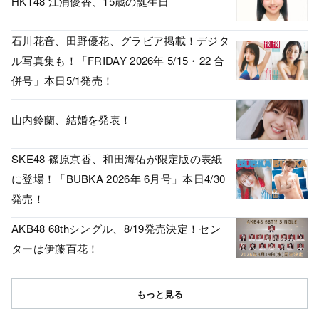
HKT48 江浦優香、15歳の誕生日
石川花音、田野優花、グラビア掲載！デジタ
ル写真集も！「FRIDAY 2026年 5/15・22 合
併号」本日5/1発売！
山内鈴蘭、結婚を発表！
SKE48 篠原京香、和田海佑が限定版の表紙
に登場！「BUBKA 2026年 6月号」本日4/30
発売！
AKB48 68thシングル、8/19発売決定！セン
ターは伊藤百花！
もっと見る