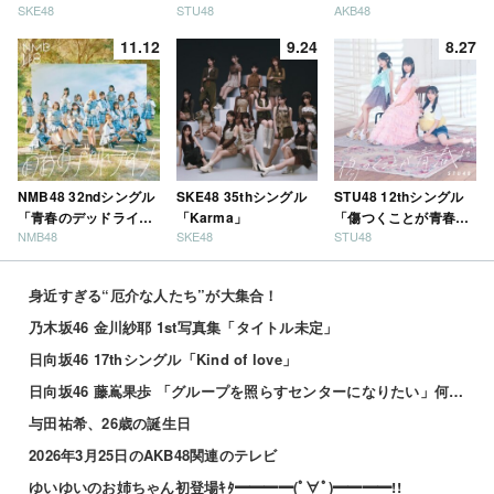
SKE48
STU48
AKB48
11.12
9.24
8.27
NMB48 32ndシングル
SKE48 35thシングル
STU48 12thシングル
「青春のデッドライ
「Karma」
「傷つくことが青春
NMB48
SKE48
STU48
ン」
だ」
身近すぎる“厄介な人たち”が大集合！
乃木坂46 金川紗耶 1st写真集「タイトル未定」
日向坂46 17thシングル「Kind of love」
日向坂46 藤嶌果歩 「グループを照らすセンターになりたい」何倍もキラキラしたかほりんが降臨【坂道の...
与田祐希、26歳の誕生日
2026年3月25日のAKB48関連のテレビ
ゆいゆいのお姉ちゃん初登場ｷﾀ━━━━(ﾟ∀ﾟ)━━━━!!