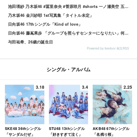
池田瑛紗 乃木坂46 #冨里奈央 #菅原咲月 #shorts 一ノ瀬美空 五百城茉央 瀬戸口心月 奥の反応まとめ
乃木坂46 金川紗耶 1st写真集「タイトル未定」
日向坂46 17thシングル「Kind of love」
日向坂46 藤嶌果歩 「グループを照らすセンターになりたい」何倍もキラキラしたかほりんが降臨【坂道の火曜日】
与田祐希、26歳の誕生日
Powered by livedoor 相互RSS
シングル・アルバム
3.18
3.4
2.25
SKE48 36thシングル
STU48 13thシングル
AKB48 67thシングル
「サンダルだぜ」
「好きすぎて泣く」
「名残り桜」