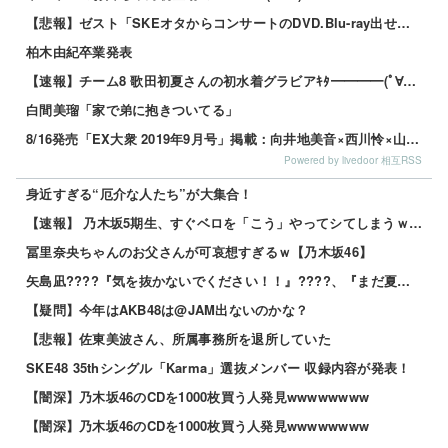
【悲報】ゼスト「SKEオタからコンサートのDVD.Blu-ray出せって言われたが2千かかるしペイで...
柏木由紀卒業発表
【速報】チーム8 歌田初夏さんの初水着グラビアｷﾀ━━━━(ﾟ∀ﾟ)━━━━!!
白間美瑠「家で弟に抱きついてる」
8/16発売「EX大衆 2019年9月号」掲載：向井地美音×西川怜×山内瑞葵（AKB48）、村瀬紗英...
Powered by livedoor 相互RSS
身近すぎる“厄介な人たち”が大集合！
【速報】 乃木坂5期生、すぐベロを「こう」やってシてしまうｗｗｗｗｗｗ
冨里奈央ちゃんのお父さんが可哀想すぎるｗ【乃木坂46】
矢島凪????『気を抜かないでください！！』????、『まだ夏は終わりませんよ！！笑』????
【疑問】今年はAKB48は@JAM出ないのかな？
【悲報】佐東美波さん、所属事務所を退所していた
SKE48 35thシングル「Karma」選抜メンバー 収録内容が発表！
【闇深】乃木坂46のCDを1000枚買う人発見wwwwwwww
【闇深】乃木坂46のCDを1000枚買う人発見wwwwwwww