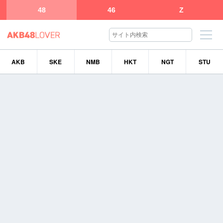
48
46
Z
AKB
SKE
NMB
HKT
NGT
STU