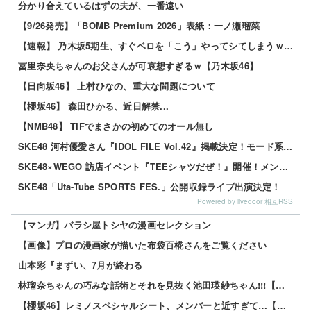
分かり合えているはずの夫が、一番遠い
【9/26発売】「BOMB Premium 2026」表紙：一ノ瀬瑠菜
【速報】 乃木坂5期生、すぐベロを「こう」やってシてしまうｗｗｗｗｗｗ
冨里奈央ちゃんのお父さんが可哀想すぎるｗ【乃木坂46】
【日向坂46】 上村ひなの、重大な問題について
【櫻坂46】 森田ひかる、近日解禁...
【NMB48】 TIFでまさかの初めてのオール無し
SKE48 河村優愛さん『IDOL FILE Vol.42』掲載決定！モード系ファッションで新たな魅力を披露
SKE48×WEGO 訪店イベント『TEEシャツだぜ！』開催！メンバーが大須店でコーディネート【SNSまとめ】
SKE48「Uta-Tube SPORTS FES.」公開収録ライブ出演決定！
Powered by livedoor 相互RSS
【マンガ】バラシ屋トシヤの漫画セレクション
【画像】プロの漫画家が描いた布袋百椛さんをご覧ください
山本彩『まずい、7月が終わる
林瑠奈ちゃんの巧みな話術とそれを見抜く池田瑛紗ちゃん!!!【乃木坂46】
【櫻坂46】レミノスペシャルシート、メンバーと近すぎて…【全国ツアー2026】