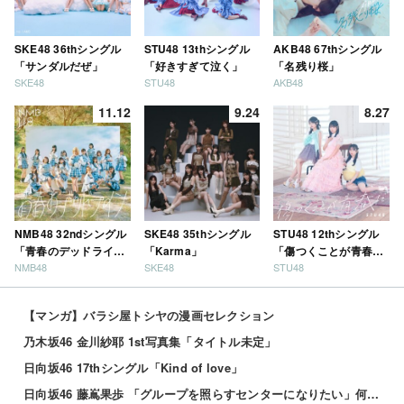
SKE48 36thシングル
STU48 13thシングル
AKB48 67thシングル
「サンダルだぜ」
「好きすぎて泣く」
「名残り桜」
SKE48
STU48
AKB48
11.12
9.24
8.27
NMB48 32ndシングル
SKE48 35thシングル
STU48 12thシングル
「青春のデッドライ
「Karma」
「傷つくことが青春
NMB48
SKE48
STU48
ン」
だ」
【マンガ】バラシ屋トシヤの漫画セレクション
乃木坂46 金川紗耶 1st写真集「タイトル未定」
日向坂46 17thシングル「Kind of love」
日向坂46 藤嶌果歩 「グループを照らすセンターになりたい」何倍もキラキラしたかほりんが降臨【坂道の...