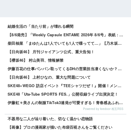
結婚生活の「当たり前」が壊れる瞬間
【8/6発売】「Weekly Capsule ENTAME 2026年 8/6号」表紙：松本日向 / 三田悠貴 南雲るい...
柴田柚菜 「まゆたんは1人でいても1人で喋ってて…」【乃木坂46】
【日向坂46】 月刊ジャイアンツ公式、重大告知！
【櫻坂46】 村山美羽、情報解禁
伊藤百花の仕事バンバン取ってくるDHの営業担当凄くないか？今年のボーナス凄いことになりそう！！【AKB48いともも】
【日向坂46】 上村ひなの、重大な問題について
SKE48×WEGO 訪店イベント『TEEシャツだぜ！』開催！メンバーが大須店でコーディネート【SNSまとめ】
SKE48「Uta-Tube SPORTS FES.」公開収録ライブ出演決定！
伊藤虹々美さんの制服TikTok3連発が可愛すぎる！青春感あふれるダンス動画に注目✨
Powered by livedoor 相互RSS
不器用な二人が辿り着いた、切なく温かい恋物語
【画像】プロの漫画家が描いた布袋百椛さんをご覧ください