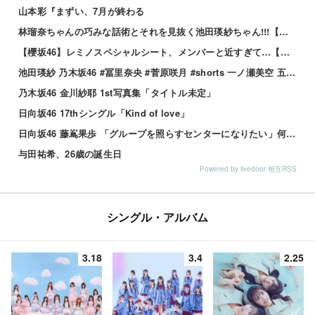
山本彩『まずい、7月が終わる
林瑠奈ちゃんの巧みな話術とそれを見抜く池田瑛紗ちゃん!!!【乃木坂46】
【櫻坂46】レミノスペシャルシート、メンバーと近すぎて…【全国ツアー2026】
池田瑛紗 乃木坂46 #冨里奈央 #菅原咲月 #shorts 一ノ瀬美空 五百城茉央 瀬戸口心月 奥の反応まとめ
乃木坂46 金川紗耶 1st写真集「タイトル未定」
日向坂46 17thシングル「Kind of love」
日向坂46 藤嶌果歩 「グループを照らすセンターになりたい」何倍もキラキラしたかほりんが降臨【坂道の火曜日】
与田祐希、26歳の誕生日
Powered by livedoor 相互RSS
シングル・アルバム
3.18
3.4
2.25