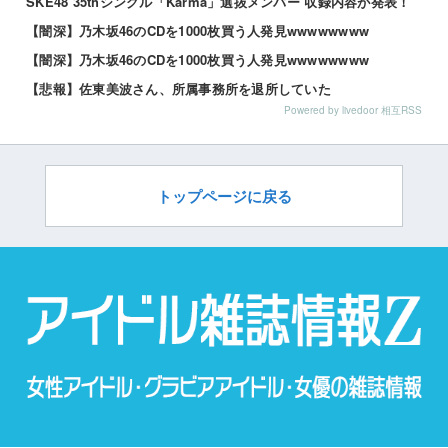
SKE48 35thシングル「Karma」選抜メンバー 収録内容が発表！
【闇深】乃木坂46のCDを1000枚買う人発見wwwwwwww
【闇深】乃木坂46のCDを1000枚買う人発見wwwwwwww
【悲報】佐東美波さん、所属事務所を退所していた
Powered by livedoor 相互RSS
トップページに戻る