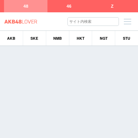
48
46
Z
AKB
SKE
NMB
HKT
NGT
STU