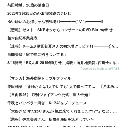
与田祐希、26歳の誕生日
2026年3月25日のAKB48関連のテレビ
ゆいゆいのお姉ちゃん初登場ｷﾀ━━━━(ﾟ∀ﾟ)━━━━!!
【悲報】ゼスト「SKEオタからコンサートのDVD.Blu-ray出せって言われたが2千かかるしペイで...
柏木由紀卒業発表
【速報】チーム8 歌田初夏さんの初水着グラビアｷﾀ━━━━(ﾟ∀ﾟ)━━━━!!
白間美瑠「家で弟に抱きついてる」
8/16発売「EX大衆 2019年9月号」掲載：向井地美音×西川怜×山内瑞葵（AKB48）、村瀬紗英...
Powered by livedoor 相互RSS
【マンガ】海外病院トラブルファイル
柴田柚菜 「まゆたんは1人でいても1人で喋ってて…」【乃木坂46】
【日向坂46】 月刊ジャイアンツ公式、重大告知！
千秋とパッパラー河合、KLP48をプロデュース
『大好きな すだゆりさんが 観に来てくれました????』など、サマーツアー 2026年8月2日（日）...
【悲報】佐東美波さん、所属事務所を退所していた