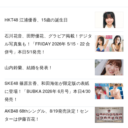
HKT48 江浦優香、15歳の誕生日
石川花音、田野優花、グラビア掲載！デジタ
ル写真集も！「FRIDAY 2026年 5/15・22 合
併号」本日5/1発売！
山内鈴蘭、結婚を発表！
SKE48 篠原京香、和田海佑が限定版の表紙
に登場！「BUBKA 2026年 6月号」本日4/30
発売！
AKB48 68thシングル、8/19発売決定！セン
ターは伊藤百花！