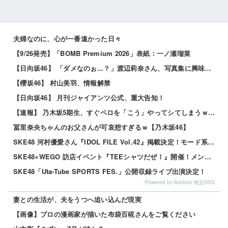
夫婦なのに、心が一番遠かった日々
【9/26発売】「BOMB Premium 2026」表紙：一ノ瀬瑠菜
【日向坂46】 「ダメなのぉ...？」渡辺莉奈さん、写真集に興味津々
【櫻坂46】 村山美羽、情報解禁
【日向坂46】 月刊ジャイアンツ公式、重大告知！
【速報】 乃木坂5期生、すぐベロを「こう」やってシてしまうｗｗｗｗｗｗ
冨里奈央ちゃんのお父さんが可哀想すぎるｗ【乃木坂46】
SKE48 河村優愛さん『IDOL FILE Vol.42』掲載決定！モード系ファッションで新たな魅力を披露
SKE48×WEGO 訪店イベント『TEEシャツだぜ！』開催！メンバーが大須店でコーディネート【SNSまとめ】
SKE48「Uta-Tube SPORTS FES.」公開収録ライブ出演決定！
Powered by livedoor 相互RSS
妻との生活が、夫をうつへ追い込んだ現実
【画像】プロの漫画家が描いた布袋百椛さんをご覧ください