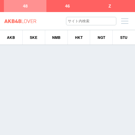
48
46
Z
AKB
SKE
NMB
HKT
NGT
STU