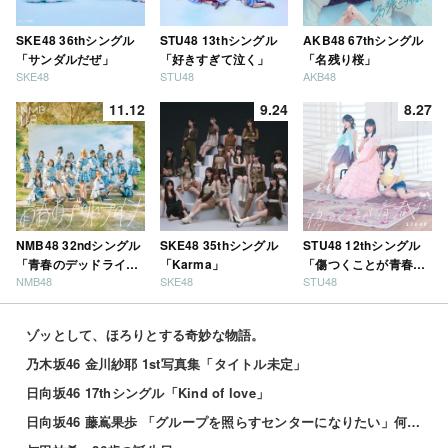
SKE48 36thシングル
STU48 13thシングル
AKB48 67thシングル
「サンダルだぜ」
「好きすぎて泣く」
「名残り桜」
SKE48
STU48
AKB48
11.12
9.24
8.27
NMB48 32ndシングル
SKE48 35thシングル
STU48 12thシングル
「青春のデッドライ
「Karma」
「傷つくことが青春
NMB48
SKE48
STU48
ン」
だ」
ゾッとして、ほろりとする奇妙な物語。
乃木坂46 金川紗耶 1st写真集「タイトル未定」
日向坂46 17thシングル「Kind of love」
日向坂46 藤嶌果歩 「グループを照らすセンターになりたい」何倍もキラキラしたかほりんが降臨【坂道の...