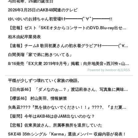
与田祐希、26歳の誕生日
2026年3月25日のAKB48関連のテレビ
ゆいゆいのお姉ちゃん初登場ｷﾀ━━━━(ﾟ∀ﾟ)━━━━!!
【悲報】ゼスト「SKEオタからコンサートのDVD.Blu-ray出せって言われたが2千かかるしペイで...
柏木由紀卒業発表
【速報】チーム8 歌田初夏さんの初水着グラビアｷﾀ━━━━(ﾟ∀ﾟ)━━━━!!
白間美瑠「家で弟に抱きついてる」
8/16発売「EX大衆 2019年9月号」掲載：向井地美音×西川怜×山内瑞葵（AKB48）、村瀬紗英...
Powered by livedoor 相互RSS
平穏が少しずつ壊れていく家族の物語。
【日向坂46】 「ダメなのぉ...？」渡辺莉奈さん、写真集に興味津々
【櫻坂46】 村山美羽、情報解禁
矢島凪????『気を抜かないでください！！』????、『まだ夏は終わりませんよ！！笑』????
【疑問】今年はAKB48は@JAM出ないのかな？
【悲報】佐東美波さん、所属事務所を退所していた
SKE48 35thシングル「Karma」選抜メンバー 収録内容が発表！