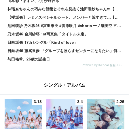
山本彩『まずい、7月が終わる
林瑠奈ちゃんの巧みな話術とそれを見抜く池田瑛紗ちゃん!!!【乃木坂46】
【櫻坂46】レミノスペシャルシート、メンバーと近すぎて…【全国ツアー2026】
池田瑛紗 乃木坂46 #冨里奈央 #菅原咲月 #shorts 一ノ瀬美空 五百城茉央 瀬戸口心月 奥の反応まとめ
乃木坂46 金川紗耶 1st写真集「タイトル未定」
日向坂46 17thシングル「Kind of love」
日向坂46 藤嶌果歩 「グループを照らすセンターになりたい」何倍もキラキラしたかほりんが降臨【坂道の火曜日】
与田祐希、26歳の誕生日
Powered by livedoor 相互RSS
シングル・アルバム
3.18
3.4
2.25