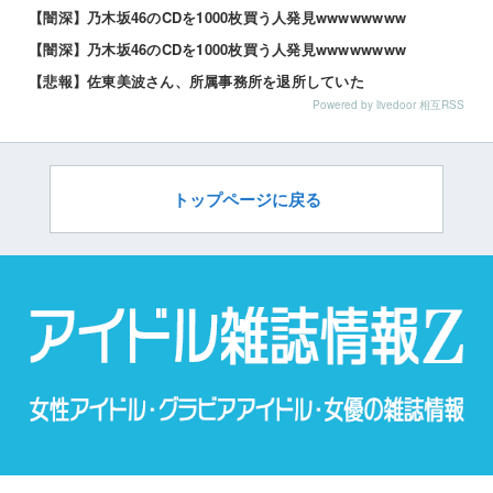
【闇深】乃木坂46のCDを1000枚買う人発見wwwwwwww
【闇深】乃木坂46のCDを1000枚買う人発見wwwwwwww
【悲報】佐東美波さん、所属事務所を退所していた
Powered by livedoor 相互RSS
トップページに戻る