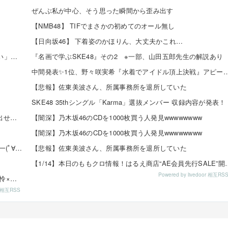
ぜんぶ私が中心、そう思った瞬間から歪み出す
【NMB48】 TIFでまさかの初めてのオール無し
【日向坂46】 下着姿のかほりん、大丈夫かこれ…
日向坂46 藤嶌果歩 「グループを照らすセンターになりたい」何倍もキラキラしたかほりんが降臨【坂道の...
『名画で学ぶSKE48』その2 ※一部、山田五郎先生の解説あり
中間発表✨1位、野々咲実希『水着でアイドル頂上決戦』アピール?
【悲報】佐東美波さん、所属事務所を退所していた
SKE48 35thシングル「Karma」選抜メンバー 収録内容が発表！
【悲報】ゼスト「SKEオタからコンサートのDVD.Blu-ray出せって言われたが2千かかるしペイで...
【闇深】乃木坂46のCDを1000枚買う人発見wwwwwwww
【闇深】乃木坂46のCDを1000枚買う人発見wwwwwwww
【速報】チーム8 歌田初夏さんの初水着グラビアｷﾀ━━━━(ﾟ∀ﾟ)━━━━!!
【悲報】佐東美波さん、所属事務所を退所していた
【1/14】本日のももクロ情報！はるえ商店“AE会
Powered by livedoor 相互RS
8/16発売「EX大衆 2019年9月号」掲載：向井地美音×西川怜×山内瑞葵（AKB48）、村瀬紗英...
or 相互RSS