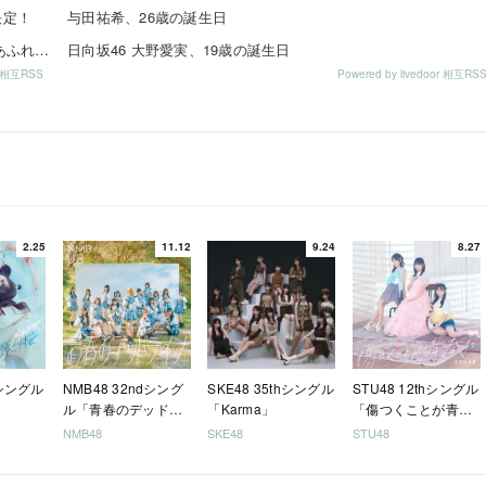
演決定！
与田祐希、26歳の誕生日
伊藤虹々美さんの制服TikTok3連発が可愛すぎる！青春感あふれるダンス動画に注目✨
日向坂46 大野愛実、19歳の誕生日
or 相互RSS
Powered by livedoor 相互RS
2.25
11.12
9.24
8.27
hシングル
NMB48 32ndシング
SKE48 35thシングル
STU48 12thシングル
ル「青春のデッドラ
「Karma」
「傷つくことが青春
イン」
だ」
NMB48
SKE48
STU48