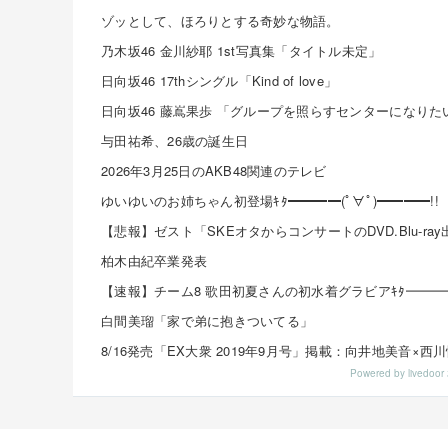
ゾッとして、ほろりとする奇妙な物語。
乃木坂46 金川紗耶 1st写真集「タイトル未定」
日向坂46 17thシングル「Kind of love」
与田祐希、26歳の誕生日
2026年3月25日のAKB48関連のテレビ
ゆいゆいのお姉ちゃん初登場ｷﾀ━━━━(ﾟ∀ﾟ)━━━━!!
柏木由紀卒業発表
白間美瑠「家で弟に抱きついてる」
Powered by livedo