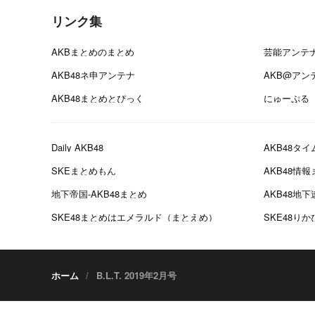
リンク集
AKBまとめのまとめ
芸能アンテ
AKB48ネ申アンテナ
AKB@アン
AKB48まとめとぴっく
にゅーぷる
Daily AKB48
AKB48タイ
SKEまとめもん
AKB48情
地下帝国-AKB48まとめ
AKB48地下
SKE48まとめはエメラルド（まとえめ）
SKE48り
ホーム
B.L.T. 2019年2月号