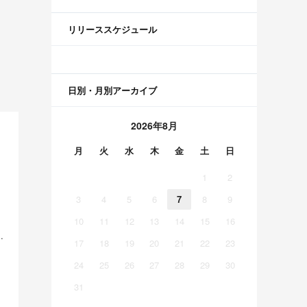
リリーススケジュール
日別・月別アーカイブ
2026年8月
月
火
水
木
金
土
日
1
2
3
4
5
6
7
8
9
10
11
12
13
14
15
16
美空 五百城茉央 瀬戸口心月 奥の反応まとめ
17
18
19
20
21
22
23
24
25
26
27
28
29
30
31