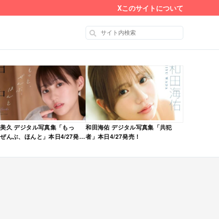
X
このサイトについて
美久 デジタル写真集「もっ
和田海佑 デジタル写真集「共犯
ぜんぶ、ほんと」本日4/27発
者」本日4/27発売！
！