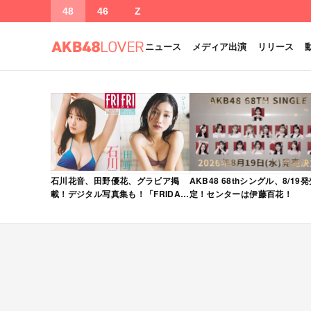
48
46
Z
ニュース
メディア出演
リリース
石川花音、田野優花、グラビア掲
AKB48 68thシングル、8/19
載！デジタル写真集も！「FRIDAY
定！センターは伊藤百花！
2026年 5/15・22 合併号」本日5/1
発売！