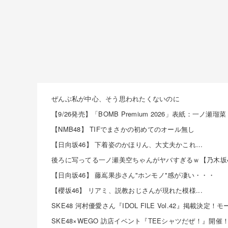
ぜんぶ私が中心、そう思われたくないのに
【9/26発売】「BOMB Premium 2026」表紙：一ノ瀬瑠菜
【NMB48】 TIFでまさかの初めてのオール無し
【日向坂46】 下着姿のかほりん、大丈夫かこれ…
後ろに写ってる一ノ瀬美空ちゃんがヤバすぎるｗ【乃木坂4
【日向坂46】 藤嶌果歩さん"ホンモノ"感が凄い・・・
【櫻坂46】 リアミ、説教おじさんが現れた模様...