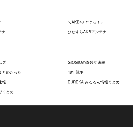
ナ
＼AKB48 ぐぐっ！／
テナ
ひたすらAKBアンテナ
ムズ
GIOGIOの奇妙な速報
報まとめたった
48年戦争
速報
EUREKA みるるん情報まとめ
かぴまとめ