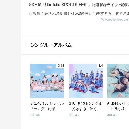
SKE48「Uta-Tube SPORTS FES.」公開収録ライブ出
Powered by livedo
シングル・アルバム
3.18
3.4
SKE48 36thシングル
STU48 13thシングル
AKB48 67t
「サンダルだぜ」
「好きすぎて泣く」
「名残り桜」
SKE48
STU48
AKB48