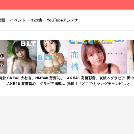
動画
イベント
その他
YouTubeアンテナ
発売決
SKE48 大村杏、NMB48 芳賀礼、
AKB48 髙橋彩音、表紙＆グラビア
田中
AKB48 渡邉葵心、グラビア掲載！
掲載！「どこでもヤングチャンピオ
と、
限定表紙版も！「B.L.T. 2026年 6
ン 2026年 5月号」本日4/28発売！
売
月号」本日4/28発売！