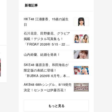
新着記事
HKT48 江浦優香、15歳の誕生
日
石川花音、田野優花、グラビア
掲載！デジタル写真集も！
「FRIDAY 2026年 5/15・22 合
併号」本日5/1発売！
山内鈴蘭、結婚を発表！
SKE48 篠原京香、和田海佑が
限定版の表紙に登場！
「BUBKA 2026年 6月号」本日
4/30発売！
AKB48 68thシングル、8/19発売
決定！センターは伊藤百花！
もっと見る