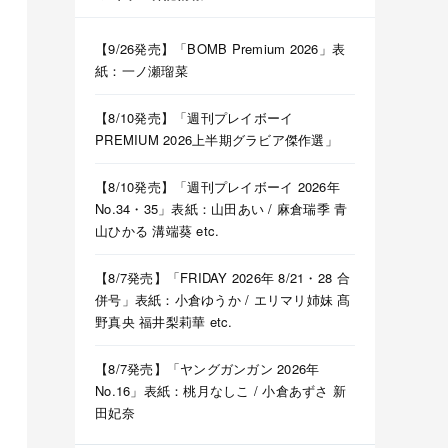
【9/26発売】「BOMB Premium 2026」表
紙：一ノ瀬瑠菜
【8/10発売】「週刊プレイボーイ
PREMIUM 2026上半期グラビア傑作選」
【8/10発売】「週刊プレイボーイ 2026年
No.34・35」表紙：山田あい / 麻倉瑞季 青
山ひかる 溝端葵 etc.
【8/7発売】「FRIDAY 2026年 8/21・28 合
併号」表紙：小倉ゆうか / エリマリ姉妹 髙
野真央 福井梨莉華 etc.
【8/7発売】「ヤングガンガン 2026年
No.16」表紙：桃月なしこ / 小倉あずさ 新
田妃奈