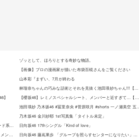
ゾッとして、ほろりとする奇妙な物語。
【画像】プロの漫画家が描いた布袋百椛さんをご覧ください
山本彩『まずい、7月が終わる
林瑠奈ちゃんの巧みな話術とそれを見抜く池田瑛紗ちゃん!!!【乃木坂46】
6】
【櫻坂46】レミノスペシャルシート、メンバーと近すぎて…【全国ツアー2026】
池田瑛紗 乃木坂46 #冨里奈央 #菅原咲月 #shorts 一ノ瀬
乃木坂46 金川紗耶 1st写真集「タイトル未定」
SKE48 河村優愛さん『IDOL FILE Vol.42』掲載決定！モード系ファッションで新たな魅力を披露
日向坂46 17thシングル「Kind of love」
SKE48×WEGO 訪店イベント『TEEシャツだぜ！』開催！メンバーが大須店でコーディネート【SNSまとめ】
日向坂46 藤嶌果歩 「グループを照らすセンターになりたい」何倍もキラキラしたかほりんが降臨【坂道の火曜日】