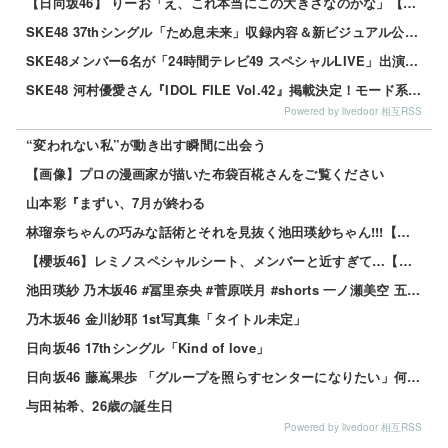
【日向坂46】 りーお「え、これ本当にこの大きさなのかな」【藤嶌果歩 1st写真集】
SKE48 37thシングル「ため息未来」収録内容＆新ビジュアル公開！チーム曲・夏ツアー映像も収録
SKE48メンバー6名が「24時間テレビ49 スペシャルLIVE」出演決定！
SKE48 河村優愛さん『IDOL FILE Vol.42』掲載決定！モード系ファッションで新たな魅力を披露
Powered by livedoor 相互RSS
“変われない私”が動き出す瞬間に出会う
【画像】プロの漫画家が描いた布袋百椛さんをご覧ください
山本彩『まずい、7月が終わる
林瑠奈ちゃんの巧みな話術とそれを見抜く池田瑛紗ちゃん!!!【乃木坂46】
【櫻坂46】レミノスペシャルシート、メンバーと近すぎて…【全国ツアー2026】
池田瑛紗 乃木坂46 #冨里奈央 #菅原咲月 #shorts 一ノ瀬美空 五百城茉央 瀬戸口心月 奥の反応まとめ
乃木坂46 金川紗耶 1st写真集「タイトル未定」
日向坂46 17thシングル「Kind of love」
日向坂46 藤嶌果歩 「グループを照らすセンターになりたい」何倍もキラキラしたかほりんが降臨【坂道の火曜日】
与田祐希、26歳の誕生日
Powered by livedoor 相互RSS