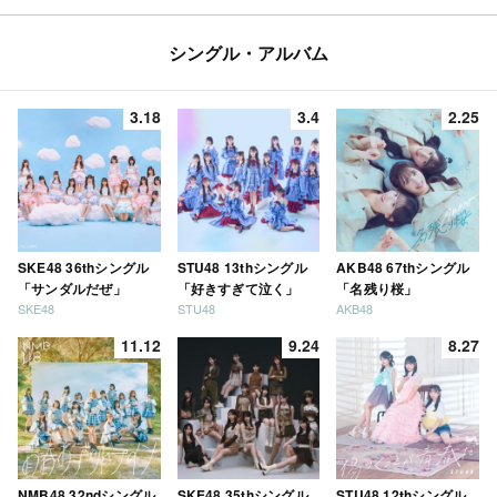
シングル・アルバム
3.18
3.4
2.25
SKE48 36thシングル
STU48 13thシングル
AKB48 67thシングル
「サンダルだぜ」
「好きすぎて泣く」
「名残り桜」
SKE48
STU48
AKB48
11.12
9.24
8.27
NMB48 32ndシングル
SKE48 35thシングル
STU48 12thシングル