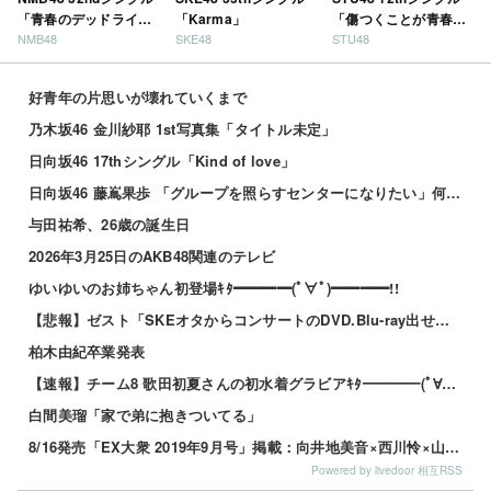
「青春のデッドライ
「Karma」
「傷つくことが青春
NMB48
SKE48
STU48
ン」
だ」
好青年の片思いが壊れていくまで
乃木坂46 金川紗耶 1st写真集「タイトル未定」
日向坂46 17thシングル「Kind of love」
日向坂46 藤嶌果歩 「グループを照らすセンターになりたい」何倍もキラキラしたかほりんが降臨【坂道の...
与田祐希、26歳の誕生日
2026年3月25日のAKB48関連のテレビ
ゆいゆいのお姉ちゃん初登場ｷﾀ━━━━(ﾟ∀ﾟ)━━━━!!
【悲報】ゼスト「SKEオタからコンサートのDVD.Blu-ray出せって言われたが2千かかるしペイで...
柏木由紀卒業発表
【速報】チーム8 歌田初夏さんの初水着グラビアｷﾀ━━━━(ﾟ∀ﾟ)━━━━!!
白間美瑠「家で弟に抱きついてる」
8/16発売「EX大衆 2019年9月号」掲載：向井地美音×西川怜×山内瑞葵（AKB48）、村瀬紗英...
Powered by livedoor 相互RSS