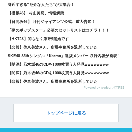
身近すぎる“厄介な人たち”が大集合！
【櫻坂46】 村山美羽、情報解禁
【日向坂46】 月刊ジャイアンツ公式、重大告知！
「夢のポップスター」公演のセットリストはコチラ！！！
【HKT48】間もなく第1部開始です
【悲報】佐東美波さん、所属事務所を退所していた
SKE48 35thシングル「Karma」選抜メンバー 収録内容が発表！
【闇深】乃木坂46のCDを1000枚買う人発見wwwwwwww
【闇深】乃木坂46のCDを1000枚買う人発見wwwwwwww
【悲報】佐東美波さん、所属事務所を退所していた
Powered by livedoor 相互RSS
トップページに戻る