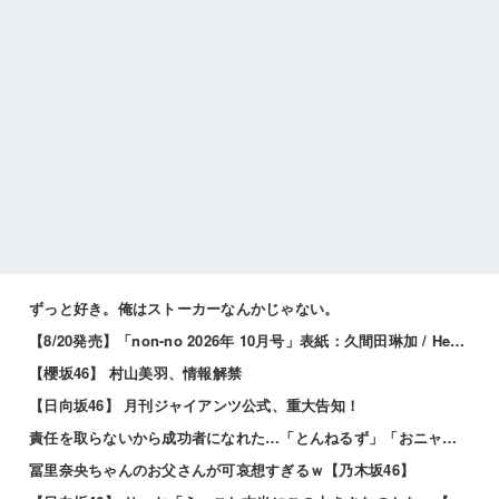
ずっと好き。俺はストーカーなんかじゃない。
【8/20発売】「non-no 2026年 10月号」表紙：久間田琳加 / Hearts2Hearts
【櫻坂46】 村山美羽、情報解禁
【日向坂46】 月刊ジャイアンツ公式、重大告知！
責任を取らないから成功者になれた…「とんねるず」「おニャン子」「AKB」とヒットを出し続けた秋元康の哲学！！！
冨里奈央ちゃんのお父さんが可哀想すぎるｗ【乃木坂46】