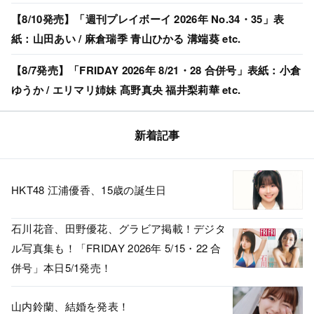
【8/10発売】「週刊プレイボーイ 2026年 No.34・35」表
紙：山田あい / 麻倉瑞季 青山ひかる 溝端葵 etc.
【8/7発売】「FRIDAY 2026年 8/21・28 合併号」表紙：小倉
ゆうか / エリマリ姉妹 髙野真央 福井梨莉華 etc.
新着記事
HKT48 江浦優香、15歳の誕生日
石川花音、田野優花、グラビア掲載！デジタ
ル写真集も！「FRIDAY 2026年 5/15・22 合
併号」本日5/1発売！
山内鈴蘭、結婚を発表！