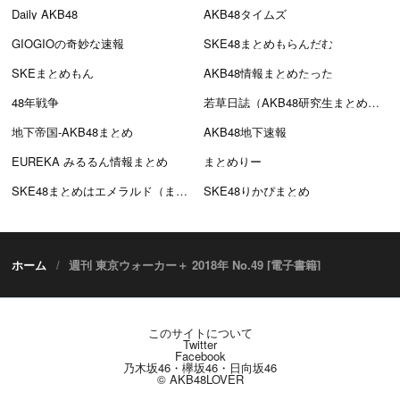
Daily AKB48
AKB48タイムズ
GIOGIOの奇妙な速報
SKE48まとめもらんだむ
SKEまとめもん
AKB48情報まとめたった
48年戦争
若草日誌（AKB48研究生まとめブログ）
地下帝国-AKB48まとめ
AKB48地下速報
EUREKA みるるん情報まとめ
まとめりー
SKE48まとめはエメラルド（まとえめ）
SKE48りかぴまとめ
ホーム
週刊 東京ウォーカー＋ 2018年 No.49 [電子書籍]
このサイトについて
Twitter
Facebook
乃木坂46・欅坂46・日向坂46
© AKB48LOVER