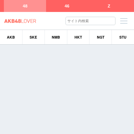
48
46
Z
AKB
SKE
NMB
HKT
NGT
STU