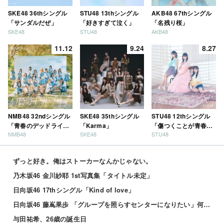
SKE48 36thシングル
STU48 13thシングル
AKB48 67thシングル
「サンダルだぜ」
「好きすぎて泣く」
「名残り桜」
SKE48
STU48
AKB48
11.12
9.24
8.27
NMB48 32ndシングル
SKE48 35thシングル
STU48 12thシングル
「青春のデッドライ
「Karma」
「傷つくことが青春
NMB48
SKE48
STU48
ン」
だ」
ずっと好き。俺はストーカーなんかじゃない。
乃木坂46 金川紗耶 1st写真集「タイトル未定」
日向坂46 17thシングル「Kind of love」
日向坂46 藤嶌果歩 「グループを照らすセンターになりたい」何倍もキラキラしたかほりんが降臨【坂道の...
与田祐希、26歳の誕生日