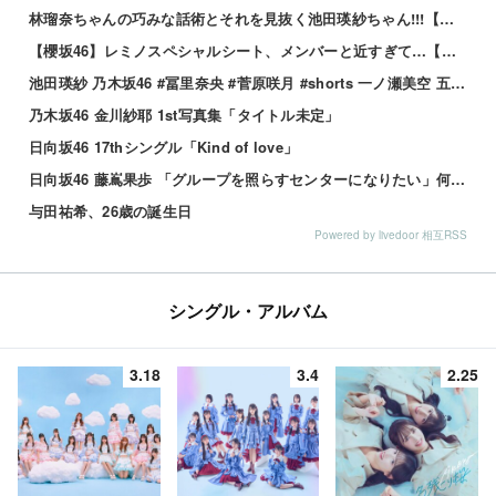
林瑠奈ちゃんの巧みな話術とそれを見抜く池田瑛紗ちゃん!!!【乃木坂46】
【櫻坂46】レミノスペシャルシート、メンバーと近すぎて…【全国ツアー2026】
池田瑛紗 乃木坂46 #冨里奈央 #菅原咲月 #shorts 一ノ瀬美空 五百城茉央 瀬戸口心月 奥の反応まとめ
乃木坂46 金川紗耶 1st写真集「タイトル未定」
日向坂46 17thシングル「Kind of love」
日向坂46 藤嶌果歩 「グループを照らすセンターになりたい」何倍もキラキラしたかほりんが降臨【坂道の火曜日】
与田祐希、26歳の誕生日
Powered by livedoor 相互RSS
シングル・アルバム
3.18
3.4
2.25