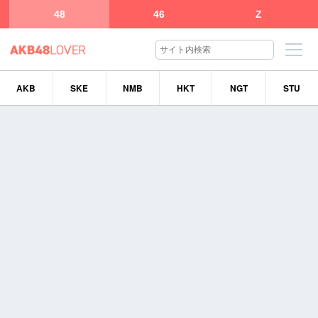
48
46
Z
AKB
SKE
NMB
HKT
NGT
STU