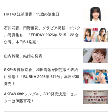
HKT48 江浦優香、15歳の誕生日
石川花音、田野優花、グラビア掲載！デジタ
ル写真集も！「FRIDAY 2026年 5/15・22 合
併号」本日5/1発売！
山内鈴蘭、結婚を発表！
SKE48 篠原京香、和田海佑が限定版の表紙
に登場！「BUBKA 2026年 6月号」本日4/30
発売！
AKB48 68thシングル、8/19発売決定！セン
ターは伊藤百花！