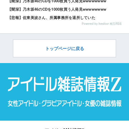
【闇深】乃木坂46のCDを1000枚買う人発見wwwwwwww
【闇深】乃木坂46のCDを1000枚買う人発見wwwwwwww
【悲報】佐東美波さん、所属事務所を退所していた
Powered by livedoor 相互RSS
トップページに戻る