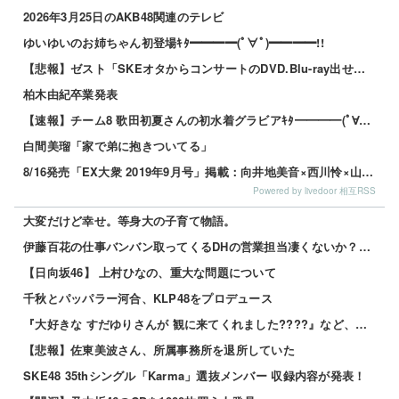
2026年3月25日のAKB48関連のテレビ
ゆいゆいのお姉ちゃん初登場ｷﾀ━━━━(ﾟ∀ﾟ)━━━━!!
【悲報】ゼスト「SKEオタからコンサートのDVD.Blu-ray出せって言われたが2千かかるしペイで...
柏木由紀卒業発表
【速報】チーム8 歌田初夏さんの初水着グラビアｷﾀ━━━━(ﾟ∀ﾟ)━━━━!!
白間美瑠「家で弟に抱きついてる」
8/16発売「EX大衆 2019年9月号」掲載：向井地美音×西川怜×山内瑞葵（AKB48）、村瀬紗英...
Powered by livedoor 相互RSS
大変だけど幸せ。等身大の子育て物語。
伊藤百花の仕事バンバン取ってくるDHの営業担当凄くないか？今年のボーナス凄いことになりそう！！【AK...
【日向坂46】 上村ひなの、重大な問題について
千秋とパッパラー河合、KLP48をプロデュース
『大好きな すだゆりさんが 観に来てくれました????』など、サマーツアー 2026年8月2日（日）...
【悲報】佐東美波さん、所属事務所を退所していた
SKE48 35thシングル「Karma」選抜メンバー 収録内容が発表！