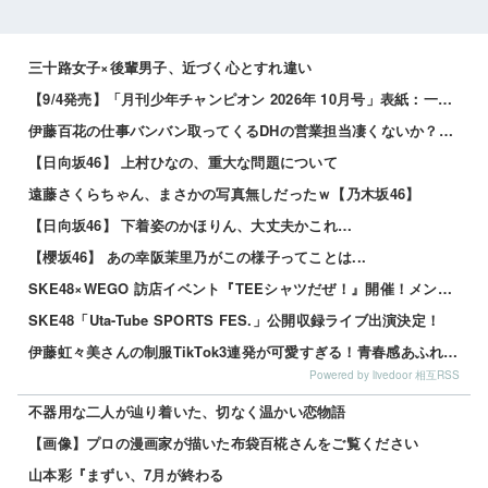
三十路女子×後輩男子、近づく心とすれ違い
【9/4発売】「月刊少年チャンピオン 2026年 10月号」表紙：一ノ瀬瑠菜 / 久瑠美にな
伊藤百花の仕事バンバン取ってくるDHの営業担当凄くないか？今年のボーナス凄いことになりそう！！【AKB48いともも】
【日向坂46】 上村ひなの、重大な問題について
遠藤さくらちゃん、まさかの写真無しだったｗ【乃木坂46】
【日向坂46】 下着姿のかほりん、大丈夫かこれ…
【櫻坂46】 あの幸阪茉里乃がこの様子ってことは...
SKE48×WEGO 訪店イベント『TEEシャツだぜ！』開催！メンバーが大須店でコーディネート【SNSまとめ】
SKE48「Uta-Tube SPORTS FES.」公開収録ライブ出演決定！
伊藤虹々美さんの制服TikTok3連発が可愛すぎる！青春感あふれるダンス動画に注目✨
Powered by livedoor 相互RSS
不器用な二人が辿り着いた、切なく温かい恋物語
【画像】プロの漫画家が描いた布袋百椛さんをご覧ください
山本彩『まずい、7月が終わる