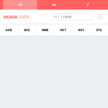
48
46
Z
AKB
SKE
NMB
HKT
NGT
STU