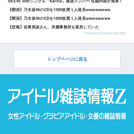
SKE48 35thシングル「Karma」選抜メンバー 収録内容が発表！
【闇深】乃木坂46のCDを1000枚買う人発見wwwwwwww
【闇深】乃木坂46のCDを1000枚買う人発見wwwwwwww
【悲報】佐東美波さん、所属事務所を退所していた
Powered by livedoor 相互RSS
トップページに戻る