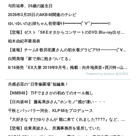
与田祐希、26歳の誕生日
2026年3月25日のAKB48関連のテレビ
ゆいゆいのお姉ちゃん初登場ｷﾀ━━━━(ﾟ∀ﾟ)━━━━!!
【悲報】ゼスト「SKEオタからコンサートのDVD.Blu-ray出せって言われたが2千かかるしペイで...
柏木由紀卒業発表
【速報】チーム8 歌田初夏さんの初水着グラビアｷﾀ━━━━(ﾟ∀ﾟ)━━━━!!
白間美瑠「家で弟に抱きついてる」
8/16発売「EX大衆 2019年9月号」掲載：向井地美音×西川怜×山内瑞葵（AKB48）、村瀬紗英...
Powered by livedoor 相互RSS
共感必至の“日常修羅場”短編集！
【NMB48】 TIFでまさかの初めてのオール無し
【日向坂46】 藤嶌果歩さん"ホンモノ"感が凄い・・・
千秋とパッパラー河合、KLP48をプロデュース
『大好きな すだゆりさんが 観に来てくれました????』など、サマーツアー 2026年8月2日（日）...
【悲報】佐東美波さん、所属事務所を退所していた