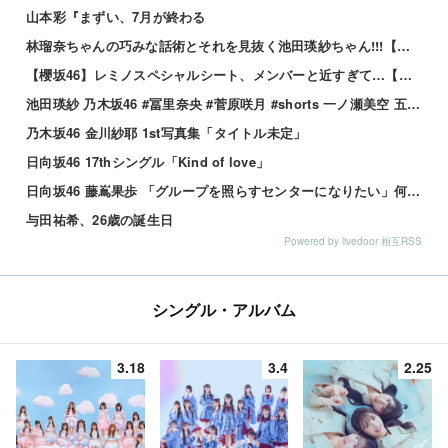
山本彩『まずい、7月が終わる
林瑠奈ちゃんの巧みな話術とそれを見抜く池田瑛紗ちゃん!!!【乃木坂46】
【櫻坂46】レミノスペシャルシート、メンバーと近すぎて…【全国ツアー2026】
池田瑛紗 乃木坂46 #冨里奈央 #菅原咲月 #shorts 一ノ瀬美空 五百城茉央 瀬戸口心月 奥の反応まとめ
乃木坂46 金川紗耶 1st写真集「タイトル未定」
日向坂46 17thシングル「Kind of love」
日向坂46 藤嶌果歩 「グループを照らすセンターになりたい」何倍もキラキラしたかほりんが降臨【坂道の火曜日】
与田祐希、26歳の誕生日
Powered by livedoor 相互RSS
シングル・アルバム
3.18
3.4
2.25