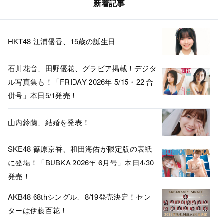
新着記事
HKT48 江浦優香、15歳の誕生日
石川花音、田野優花、グラビア掲載！デジタ
ル写真集も！「FRIDAY 2026年 5/15・22 合
併号」本日5/1発売！
山内鈴蘭、結婚を発表！
SKE48 篠原京香、和田海佑が限定版の表紙
に登場！「BUBKA 2026年 6月号」本日4/30
発売！
AKB48 68thシングル、8/19発売決定！セン
ターは伊藤百花！