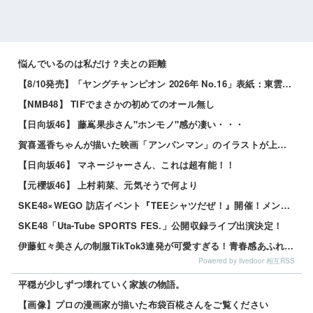
悩んでいるのは私だけ？夫との距離
【8/10発売】「ヤングチャンピオン 2026年 No.16」表紙：東雲うみ / 斉藤優里 えなこ 高鶴桃羽 etc.
【NMB48】 TIFでまさかの初めてのオール無し
【日向坂46】 藤嶌果歩さん"ホンモノ"感が凄い・・・
賀喜遥香ちゃんが描いた映画「アンパンマン」のイラストが上手すぎる！！！【乃木坂46】
【日向坂46】 マネージャーさん、これは超有能！！
【元櫻坂46】 上村莉菜、元気そうで何より
SKE48×WEGO 訪店イベント『TEEシャツだぜ！』開催！メンバーが大須店でコーディネート【SNSまとめ】
SKE48「Uta-Tube SPORTS FES.」公開収録ライブ出演決定！
伊藤虹々美さんの制服TikTok3連発が可愛すぎる！青春感あふれるダンス動画に注目✨
Powered by livedoor 相互RSS
平穏が少しずつ壊れていく家族の物語。
【画像】プロの漫画家が描いた布袋百椛さんをご覧ください