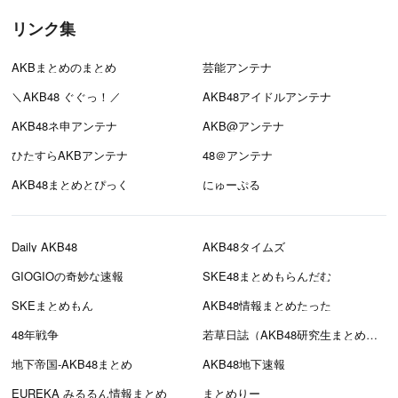
リンク集
AKBまとめのまとめ
芸能アンテナ
＼AKB48 ぐぐっ！／
AKB48アイドルアンテナ
AKB48ネ申アンテナ
AKB@アンテナ
ひたすらAKBアンテナ
48＠アンテナ
AKB48まとめとぴっく
にゅーぷる
Daily AKB48
AKB48タイムズ
GIOGIOの奇妙な速報
SKE48まとめもらんだむ
SKEまとめもん
AKB48情報まとめたった
48年戦争
若草日誌（AKB48研究生まとめブログ）
地下帝国-AKB48まとめ
AKB48地下速報
EUREKA みるるん情報まとめ
まとめりー