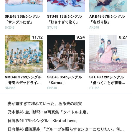
SKE48 36thシングル
STU48 13thシングル
AKB48 67thシングル
「サンダルだぜ」
「好きすぎて泣く」
「名残り桜」
SKE48
STU48
AKB48
11.12
9.24
8.27
NMB48 32ndシングル
SKE48 35thシングル
STU48 12thシングル
「青春のデッドライ
「Karma」
「傷つくことが青春
NMB48
SKE48
STU48
ン」
だ」
妻が嫌すぎて壊れていった、ある夫の現実
乃木坂46 金川紗耶 1st写真集「タイトル未定」
日向坂46 17thシングル「Kind of love」
日向坂46 藤嶌果歩 「グループを照らすセンターになりたい」何倍もキラキラしたかほりんが降臨【坂道の...