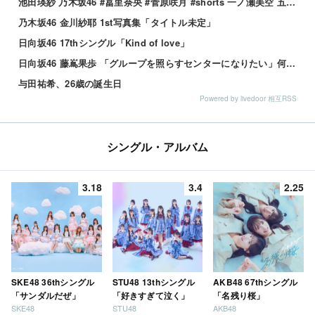
池田瑛紗 乃木坂46 #冨里奈央 #菅原咲月 #shorts 一ノ瀬美空 五百城茉央 瀬戸口心月 奥の反応まとめ
乃木坂46 金川紗耶 1st写真集「タイトル未定」
日向坂46 17thシングル「Kind of love」
日向坂46 藤嶌果歩 「グループを照らすセンターになりたい」何倍もキラキラしたかほりんが降臨【坂道の火曜日】
与田祐希、26歳の誕生日
Powered by livedoor 相互RSS
シングル・アルバム
3.18
3.4
2.25
SKE48 36thシングル
STU48 13thシングル
AKB48 67thシングル
「サンダルだぜ」
「好きすぎて泣く」
「名残り桜」
SKE48
STU48
AKB48