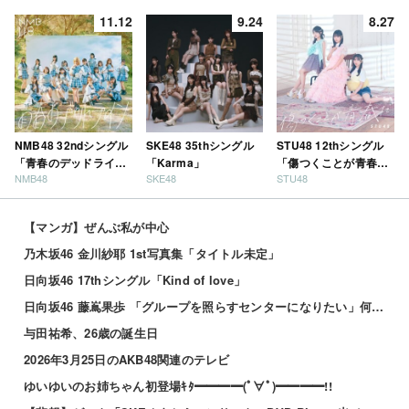
11.12
9.24
8.27
NMB48 32ndシングル
SKE48 35thシングル
STU48 12thシングル
「青春のデッドライ
「Karma」
「傷つくことが青春
NMB48
SKE48
STU48
ン」
だ」
【マンガ】ぜんぶ私が中心
乃木坂46 金川紗耶 1st写真集「タイトル未定」
日向坂46 17thシングル「Kind of love」
日向坂46 藤嶌果歩 「グループを照らすセンターになりたい」何倍もキラキラしたかほりんが降臨【坂道の...
与田祐希、26歳の誕生日
2026年3月25日のAKB48関連のテレビ
ゆいゆいのお姉ちゃん初登場ｷﾀ━━━━(ﾟ∀ﾟ)━━━━!!