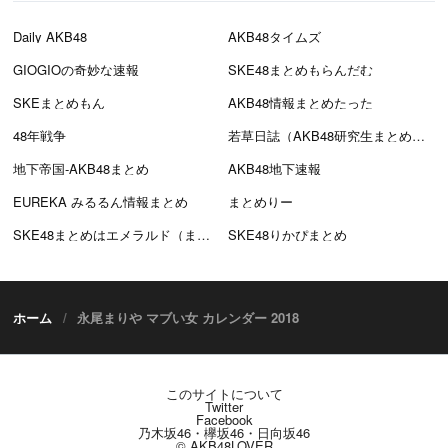
Daily AKB48
AKB48タイムズ
GIOGIOの奇妙な速報
SKE48まとめもらんだむ
SKEまとめもん
AKB48情報まとめたった
48年戦争
若草日誌（AKB48研究生まとめブログ）
地下帝国-AKB48まとめ
AKB48地下速報
EUREKA みるるん情報まとめ
まとめりー
SKE48まとめはエメラルド（まとえめ）
SKE48りかぴまとめ
ホーム
永尾まりや マブい女 カレンダー 2018
このサイトについて
Twitter
Facebook
乃木坂46・欅坂46・日向坂46
© AKB48LOVER