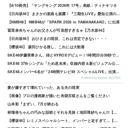
【8/10発売】「ヤングキング 2026年 17号」表紙：ティナキツネ
【日向坂46】 まさかの楽曲も披露！『三期生LIVE』愛知公演のレポがこちら
【NMB48】 NMB48が「SPARK 2026 in YAMANAKAKO」に出演
冨里奈央ちゃんのお父さんが可哀想すぎるｗ【乃木坂46】
【日向坂46】 おひさまの現状、これは否定できない・・・
【櫻坂46】 森田ひかる推し、これには大歓喜
SKE48伊藤実希さん、姉とHYROXデビュー！1時間25分38秒で完走「ハイロックス最高ーーーー」
SKE48 37thシングル「ため息未来」収録内容＆新ビジュアル公開！チーム曲・夏ツアー映像も収録
SKE48メンバー6名が「24時間テレビ49 スペシャルLIVE」出演決定！
Powered by livedoor 相互RSS
妻が嫌すぎて壊れていった、ある夫の現実
【画像】プロの漫画家が描いた布袋百椛さんをご覧ください
山本彩『まずい、7月が終わる
林瑠奈ちゃんの巧みな話術とそれを見抜く池田瑛紗ちゃん!!!【乃木坂46】
【櫻坂46】レミノスペシャルシート、メンバーと近すぎて…【全国ツアー2026】