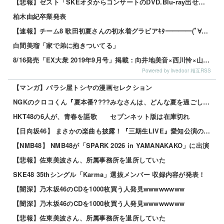
【悲報】ゼスト「SKEオタからコンサートのDVD.Blu-ray出せって言われたが2千かかるしペイで...
柏木由紀卒業発表
【速報】チーム8 歌田初夏さんの初水着グラビアｷﾀ━━━━(ﾟ∀ﾟ)━━━━!!
白間美瑠「家で弟に抱きついてる」
8/16発売「EX大衆 2019年9月号」掲載：向井地美音×西川怜×山内瑞葵（AKB48）、村瀬紗英...
Powered by livedoor 相互RSS
【マンガ】バラシ屋トシヤの漫画セレクション
NGKのクロコくん『夏本番????みなさんは、どんな夏を過ごしていますか？？』
HKT48の6人が、青春を謳歌 セブンネット版は在庫切れ
【日向坂46】 まさかの楽曲も披露！『三期生LIVE』愛知公演のレポがこちら
【NMB48】 NMB48が「SPARK 2026 in YAMANAKAKO」に出演
【悲報】佐東美波さん、所属事務所を退所していた
SKE48 35thシングル「Karma」選抜メンバー 収録内容が発表！
【闇深】乃木坂46のCDを1000枚買う人発見wwwwwwww
【闇深】乃木坂46のCDを1000枚買う人発見wwwwwwww
【悲報】佐東美波さん、所属事務所を退所していた