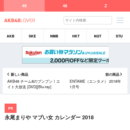
48
46
Z
AKB
SKE
NMB
HKT
NGT
STU
新しい商品
前の商品
AKB48 チーム8のブンブン！エ
ENTAME（エンタメ） 2018年
イト大放送 [DVD][Blu-ray]
1月号
PR
永尾まりや マブい女 カレンダー 2018