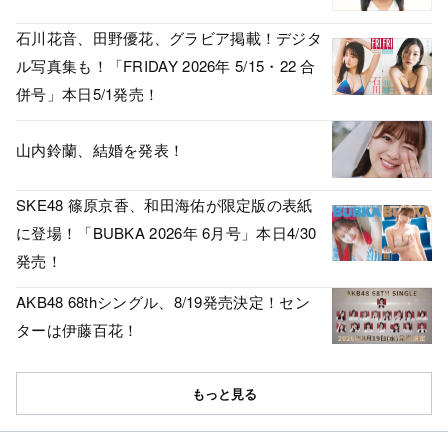
石川花音、田野優花、グラビア掲載！デジタ
ル写真集も！「FRIDAY 2026年 5/15・22 合
併号」本日5/1発売！
山内鈴蘭、結婚を発表！
SKE48 篠原京香、和田海佑が限定版の表紙
に登場！「BUBKA 2026年 6月号」本日4/30
発売！
AKB48 68thシングル、8/19発売決定！セン
ターは伊藤百花！
もっと見る