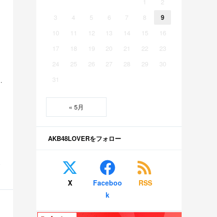
1
2
3
4
5
6
7
8
9
10
11
12
13
14
15
16
17
18
19
20
21
22
23
24
25
26
27
28
29
30
31
美空 五百城茉央 瀬戸口心月 奥の反応まとめ
« 5月
AKB48LOVERをフォロー
S
X
Faceboo
RSS
k