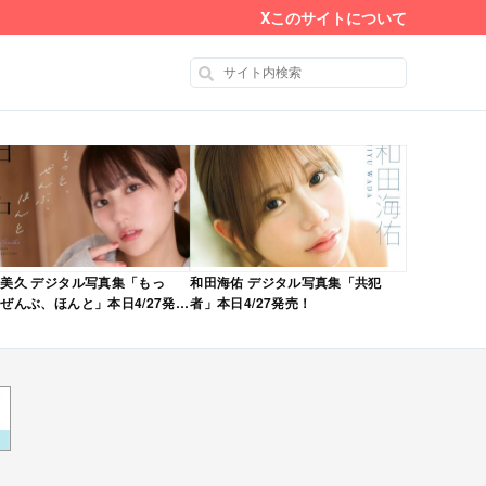
X
このサイトについて
美久 デジタル写真集「もっ
和田海佑 デジタル写真集「共犯
ぜんぶ、ほんと」本日4/27発
者」本日4/27発売！
！