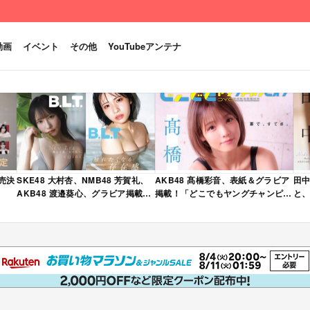
動画
イベント
その他
YouTubeアンテナ
発売決
SKE48 大村杏、NMB48 芳賀礼、
AKB48 髙橋彩音、表紙＆グラビア
田中
AKB48 渡邉葵心、グラビア掲載！
掲載！「どこでもヤングチャンピオ
と、
限定表紙版も！「B.L.T. 2026年 6
ン 2026年 5月号」本日4/28発売！
売
月号」本日4/28発売！