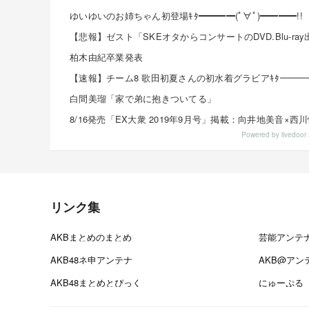
ゆいゆいのお姉ちゃん初登場ｷﾀ━━━━(ﾟ∀ﾟ)━━━━!!
柏木由紀卒業発表
白間美瑠「家で弟に抱きついてる」
Powered by livedo
リンク集
AKBまとめのまとめ
芸能アンテ
AKB48ネ申アンテナ
AKB@アン
AKB48まとめとぴっく
にゅーぷる