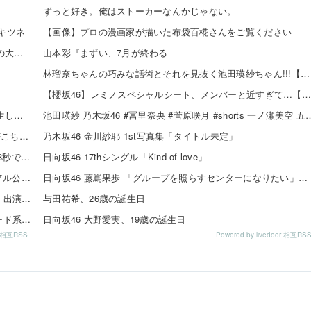
ずっと好き。俺はストーカーなんかじゃない。
ナキツネ
【画像】プロの漫画家が描いた布袋百椛さんをご覧ください
【日向坂46】 来月、坂道vsカワラボvsスタダvsハロプロの大激戦
山本彩『まずい、7月が終わる
林瑠奈ちゃんの巧みな話術とそれを見抜く池田瑛紗ちゃん!!!【乃木坂46】
【櫻坂46】レミノスペシャルシート、メンバーと近すぎて…【全国ツアー2026】
【日向坂46】 お悩み... 某メンバーにある新規ファンが誕生していた
池田瑛紗 乃木坂46 #冨里奈央 #菅原咲月 #shorts 一ノ瀬
【櫻坂46】 神席すぎる... 広島公演1日目、終演後の様子がこちら【全国ツアー2026 What’s lonesome...
乃木坂46 金川紗耶 1st写真集「タイトル未定」
SKE48伊藤実希さん、姉とHYROXデビュー！1時間25分38秒で完走「ハイロックス最高ーーーー」
日向坂46 17thシングル「Kind of love」
SKE48 37thシングル「ため息未来」収録内容＆新ビジュアル公開！チーム曲・夏ツアー映像も収録
日向坂46 藤嶌果歩 「グループを照らすセンターになりたい」何倍もキラキラしたかほりんが降臨【坂道の火曜日】
SKE48メンバー6名が「24時間テレビ49 スペシャルLIVE」出演決定！
与田祐希、26歳の誕生日
SKE48 河村優愛さん『IDOL FILE Vol.42』掲載決定！モード系ファッションで新たな魅力を披露
日向坂46 大野愛実、19歳の誕生日
or 相互RSS
Powered by livedoor 相互RS