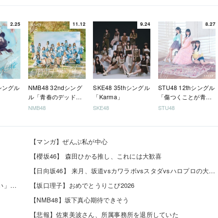
2.25
11.12
9.24
8.27
hシングル
NMB48 32ndシング
SKE48 35thシングル
STU48 12thシングル
ル「青春のデッドラ
「Karma」
「傷つくことが青春
イン」
だ」
NMB48
SKE48
STU48
【マンガ】ぜんぶ私が中心
【櫻坂46】 森田ひかる推し、これには大歓喜
【日向坂46】 来月、坂道vsカワラボvsスタダvsハロプロの大激戦
日向坂46 藤嶌果歩 「グループを照らすセンターになりたい」何倍もキラキラしたかほりんが降臨【坂道の...
【坂口理子】おめでとうりこぴ2026
【NMB48】坂下真心期待できそう
【悲報】佐東美波さん、所属事務所を退所していた