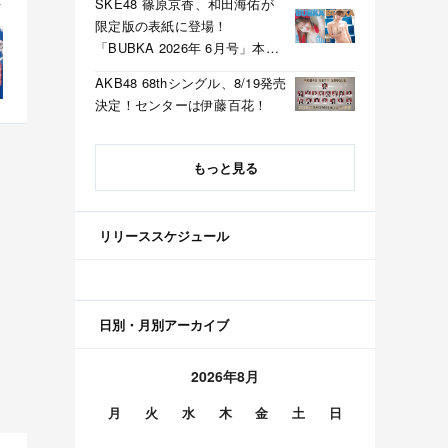
SKE48 篠原京香、和田海佑が
限定版の表紙に登場！
「BUBKA 2026年 6月号」本日
4/30発売！
AKB48 68thシングル、8/19発売
決定！センターは伊藤百花！
もっと見る
リリーススケジュール
日別・月別アーカイブ
2026年8月
月
火
水
木
金
土
日