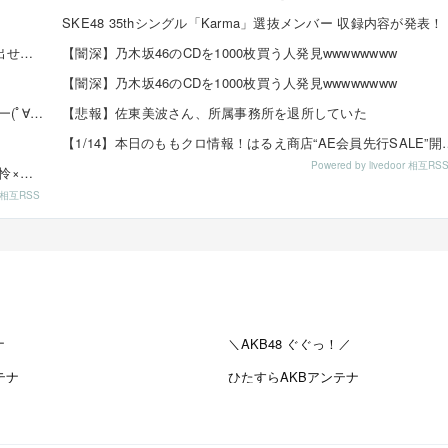
SKE48 35thシングル「Karma」選抜メンバー 収録内容が発表！
【悲報】ゼスト「SKEオタからコンサートのDVD.Blu-ray出せって言われたが2千かかるしペイで...
【闇深】乃木坂46のCDを1000枚買う人発見wwwwwwww
【闇深】乃木坂46のCDを1000枚買う人発見wwwwwwww
【速報】チーム8 歌田初夏さんの初水着グラビアｷﾀ━━━━(ﾟ∀ﾟ)━━━━!!
【悲報】佐東美波さん、所属事務所を退所していた
【1/14】本日のももクロ情報！はるえ商店“AE会
Powered by livedoor 相互RS
8/16発売「EX大衆 2019年9月号」掲載：向井地美音×西川怜×山内瑞葵（AKB48）、村瀬紗英...
or 相互RSS
ナ
＼AKB48 ぐぐっ！／
テナ
ひたすらAKBアンテナ