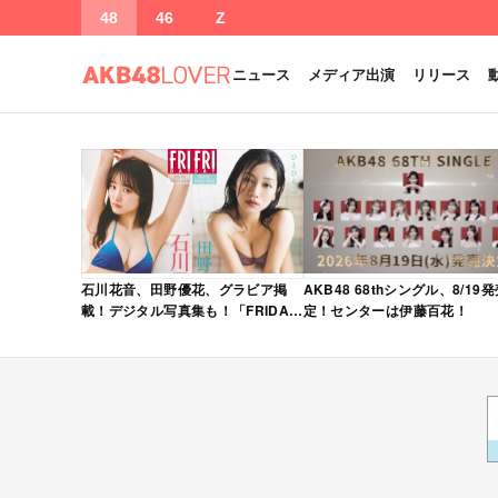
48
46
Z
ニュース
メディア出演
リリース
石川花音、田野優花、グラビア掲
AKB48 68thシングル、8/19
載！デジタル写真集も！「FRIDAY
定！センターは伊藤百花！
2026年 5/15・22 合併号」本日5/1
発売！