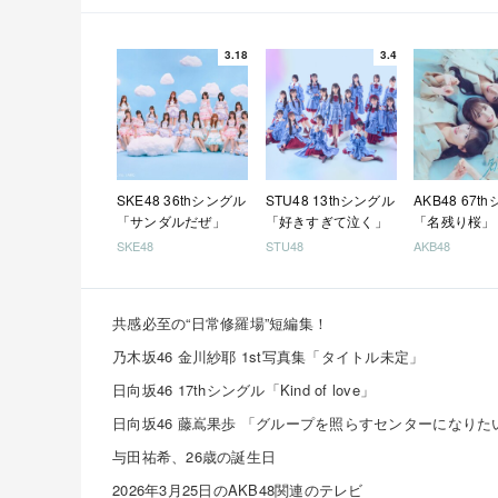
3.18
3.4
SKE48 36thシングル
STU48 13thシングル
AKB48 67t
「サンダルだぜ」
「好きすぎて泣く」
「名残り桜」
SKE48
STU48
AKB48
共感必至の“日常修羅場”短編集！
乃木坂46 金川紗耶 1st写真集「タイトル未定」
日向坂46 17thシングル「Kind of love」
与田祐希、26歳の誕生日
2026年3月25日のAKB48関連のテレビ