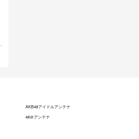
員先行SALE”開始！豊本明長｢百田夏菜子ラジオド...
S
AKB48アイドルアンテナ
48＠アンテナ