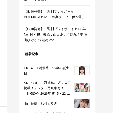
【8/10発売】「週刊プレイボーイ
PREMIUM 2026上半期グラビア傑作選」
【8/10発売】「週刊プレイボーイ 2026年
No.34・35」表紙：山田あい / 麻倉瑞季 青
山ひかる 溝端葵 etc.
新着記事
HKT48 江浦優香、15歳の誕生
日
石川花音、田野優花、グラビア
掲載！デジタル写真集も！
「FRIDAY 2026年 5/15・22 合
併号」本日5/1発売！
山内鈴蘭、結婚を発表！